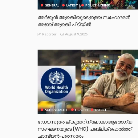
GENERAL
LATEST
POLICE &CRIME
അർജുൻ ആയങ്കിയുടെ ഇളയ സഹോദരൻ
അജയ് ആയങ്കി പിടിയിൽ
August 9, 2026
Reporter
ACHIEVEMENT
HEALTH
LATEST
ഡോ.സുരേഷ് കുമാറിന് ലോകാആരോഗ്യ
സംഘടനയുടെ (WHO) പബ്ലിക് ഹെൽത്ത്
ചാമ്പ്യൻ പുരസ്ക്കാരം