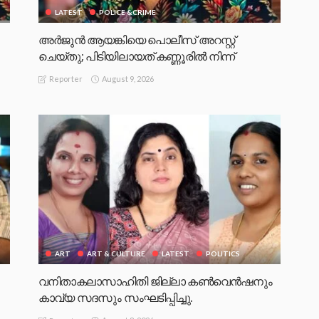
LATEST
POLICE &CRIME
അർജുൻ ആയങ്കിയെ പൊലീസ് അറസ്റ്റ്
ചെയ്‌തു; പിടിയിലായത് കണ്ണൂരിൽ നിന്ന്
August 9, 2026
Reporter
ART
ART & CULTURE
LATEST
POLITICS
വനിതാകലാസാഹിതി ജില്ലാ കൺവെൻഷനും
കാവ്യ സദസും സംഘടിപ്പിച്ചു.