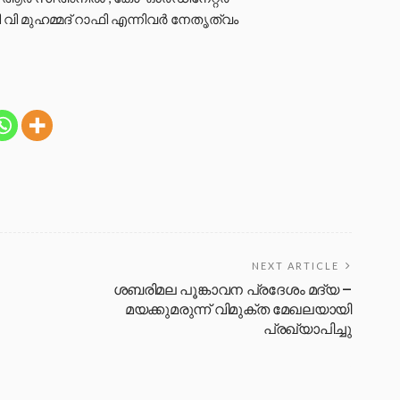
വി മുഹമ്മദ് റാഫി എന്നിവർ നേതൃത്വം
NEXT ARTICLE
ശബരിമല പൂങ്കാവന പ്രദേശം മദ്യ –
മയക്കുമരുന്ന് വിമുക്ത മേഖലയായി
പ്രഖ്യാപിച്ചു