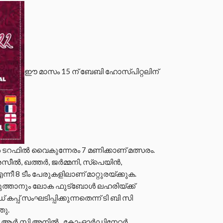
ഈ മാസം 15 ന് ബേബി ഹോസ്പിറ്റലിന്
 ടറഫിൽ വൈകുന്നേരം 7 മണിക്കാണ് മത്സരം.
രസീൽ, ഖത്തർ, ജർമ്മനി, സ്പെയിൻ,
്നീ 8 ടീം പേരുകളിലാണ് മാറ്റുരയ്ക്കുക.
െടുത്താനും ലോക ഫുട്ബോൾ ലഹരിയ്ക്ക്
പ് സംഘടിപ്പിക്കുന്നതെന്ന് ടി ബി സി
ഞു.
ർ പി ആർ സി അനിൽ , കോ-ഓർഡിനേറ്റർ