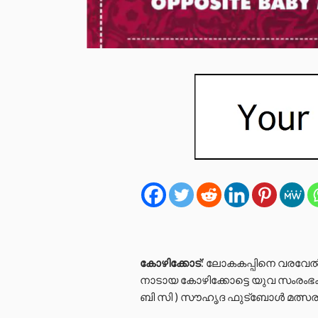
കോഴിക്കോട്
: ലോകകപ്പിനെ വരവേ
നാടായ കോഴിക്കോട്ടെ യുവ സംരംഭകര
ബി സി ) സൗഹൃദ ഫുട്ബോൾ മത്സരം – മ