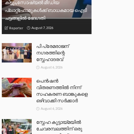
കിട്ടും,സോഷ്യല്‍ മീഡിയ
പ്ലാറ്റ്‌ഫോമുകള്‍ക്ക് ബാധകമായ ഐടി
ചട്ടങ്ങളില്‍ ഭേദഗതി
August 7, 2026
Reporter
പി പ്രേമരാജന്
നഗരത്തിന്റെ
സ്നേഹാദരവ്
August 6, 2026
പെൻഷൻ
വിതരണത്തിൽ നിന്ന്
സഹകരണ ബാങ്കുകളെ
ഒഴിവാക്കി സർക്കാർ
August 6, 2026
സ്നേഹ കൂട്ടായ്മയിൽ
ചേവരമ്പലത്തിന് ഒരു