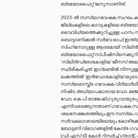
ബ്രയോഫൈറ്റ് ജനുസാണിത്.
2023-ൽ സസ്യഗവേഷക സംഘം കാസർക
ജില്ലകളിലെ കാവുകളിലെ ബ്രയോ
വൈവിധ്യത്തെക്കുറിച്ചുള്ള പഠനം നട
ബൊട്ടാണിക്കൽ സർവേ ഓഫ് ഇന്ത്യ
സിംഗിനോടുള്ള ആദരമായി ‘സിലിൻഡ്
ബ്രയോഫൈറ്റ് സ്പീഷിസിനെക്കുറിച
‘സിലിൻഡ്രോകോളിയ’ ജീനസ് അല്ല
സ്ഥിരീകരിച്ചത്. ഇഗ്ലണ്ടിൽ നിന
ലക്കത്തിൽ ‘ഇൻഡോകോളിയ’യുടെ സചിത
സസ്യശാസ്ത്ര ഗവേഷക വിദ്യാർഥികള
നിഷിദ, അധ്യാപകാരായ ഡോ. മഞ്ജു
ഡോ. കെ പി രാജേഷ് (ഗുരുവായൂരപ്
എന്നിവരടങ്ങുന്നതാണ് ഗവേഷക സ
ശലഭസങ്കേതത്തിലും ഈ സസ്യം വളരുന്ന
സർവകലാശാലയിലെയും കോഴിക്കോ
ബോട്ടണി വിഭാഗങ്ങളിൽ കേന്ദ്ര ഗവണ്മ
(ഡി എസ് ടി) കോർ റിസർച്ച് ഗ്രാന്റ്, ഫ