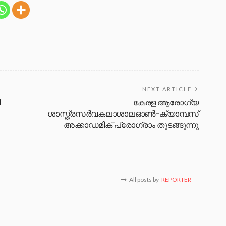
NEXT ARTICLE
ി
കേരള ആരോഗ്യ
ശാസ്ത്രസർവകലാശാലഓൺ-ക്യാമ്പസ്
അക്കാഡമിക് പ്രോഗ്രാം തുടങ്ങുന്നു
All posts by
REPORTER