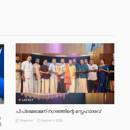
LATEST
പി പ്രേമരാജന് നഗരത്തിന്റെ സ്നേഹാദരവ്
‍
August 6, 2026
Reporter
ി