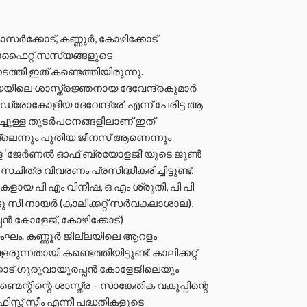
്കോട്, കണ്ണൂർ, കോഴിക്കോട്
ഫൈറ്റ് സസ്യങ്ങളുടെ
ത്തി ഇത് കണ്ടെത്തിയിരുന്നു.
യിലെ ശാസ്ത്രജ്ഞനായ ദേവേന്ദ്രകുമാർ
രോകോളിയ ദേവേന്ദ്രേ’ എന്ന് പേരിട്ട ആ
്ചുള്ള തുടർപഠനങ്ങളിലാണ് ഇത്
െന്നും പുതിയ ജീനസ് ആണെന്നും
്നുള്ള ‘ജേർണൽ ഓഫ് ബ്രയോളജി’യുടെ ജൂൺ
്ര വിവരണം പ്രസിദ്ധീകരിച്ചിട്ടുണ്ട്.
ായ പി എം വിനീഷ, ഒ എം ശ്രുതി, പി പി
 സി നായർ (കാലിക്കറ്റ് സർവകലാശാല),
പൻ കോളേജ്, കോഴിക്കോട്)
ംഘം. കണ്ണൂർ ജില്ലയിലെ ആറളം
തായി കണ്ടെത്തിയിട്ടുണ്ട്. കാലിക്കറ്റ്
ട് ഗുരുവായൂരപ്പൻ കോളേജിലെയും
െന്റിന്റെ ശാസ്ത്ര – സാങ്കേതിക വകുപ്പിന്റെ
ിസ്റ്റ് സ്കീം എന്നീ പദ്ധതികളുടെ