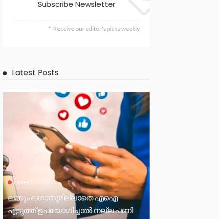
Subscribe Newsletter
Receive our editor's picks weekly
Latest Posts
LATEST
ലക്കും ലഗാനുമില്ലാതെ എഐ
എടുത്ത് ഉപയോഗിച്ചാല്‍ നല്ല പണി