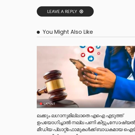
LEAVE A REPLY
You Might Also Like
LATEST
ലക്കും ലഗാനുമില്ലാതെ എഐ എടുത്ത്
ഉപയോഗിച്ചാല്‍ നല്ല പണി കിട്ടും,സോഷ്യല്
മീഡിയ പ്ലാറ്റ്‌ഫോമുകള്‍ക്ക് ബാധകമായ ഐട