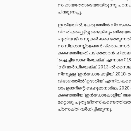
സഹായത്തോടെയായിരുന്നു പഠനം. 
പിന്തുണച്ചു.
ഇന്ത്യയിൽ, കേരളത്തിൽ നിന്നടക്
വിവരിക്കപ്പെട്ടിട്ടുണ്ടെങ്കിലും ബ
പുതിയ ജീനസുകൾ കണ്ടെത്തുന്നത്
സസ്യശാസ്ത്രജ്ഞൻ പ്രൊഫസർ ശി
കണ്ടെത്തിയത്. പടിഞ്ഞാറൻ ഹിമാലയ
‘ഐച്ചിസോണിയെല്ല’ എന്നാണ്. 191
‘സീവാർഡിയെല്ല’, 2013-ൽ സൈലന്റ
നിന്നുള്ള ‘ഇൻഡോപോട്ടിയ’, 2018-ൽ
വിഭാഗത്തിൽ ‘ഉദാരിയ’ എന്നിവ കണ്ട
രാം ഉദാറിന്റെ ബഹുമാനാർഥം 2020-ൽ 
കണ്ടെത്തിയ ‘ഇൻഡോകോളിയ’ അഞ്
മറ്റൊരു പുതു ജീനസ് കണ്ടെത്തി
പ്രസക്തി വർധിപ്പിക്കുന്നു.