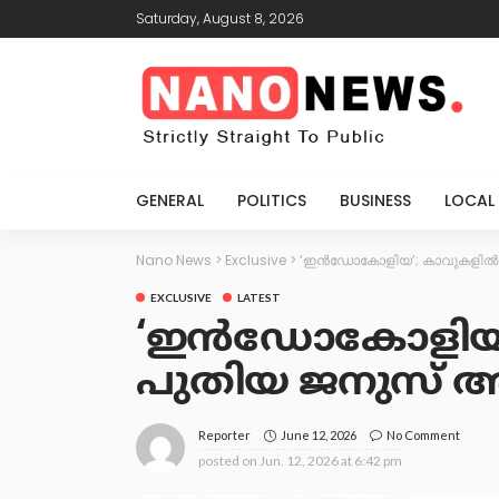
Saturday, August 8, 2026
GENERAL
POLITICS
BUSINESS
LOCAL
Nano News
>
Exclusive
>
‘ഇൻഡോകോളിയ’; കാവുകളിൽ ന
EXCLUSIVE
LATEST
‘ഇൻഡോകോളിയ’; 
പുതിയ ജനുസ് അ
June 12, 2026
No Comment
Reporter
posted on
Jun. 12, 2026 at 6:42 pm