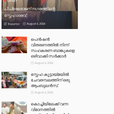
LATEST
പി പ്രേമരാജന് നഗരത്തിന്റെ
സ്നേഹാദരവ്
August 6, 2026
Reporter
പെൻഷൻ
വിതരണത്തിൽ നിന്ന്
സഹകരണ ബാങ്കുകളെ
ഒഴിവാക്കി സർക്കാർ
August 6, 2026
സ്നേഹ കൂട്ടായ്മയിൽ
ചേവരമ്പലത്തിന് ഒരു
ആംബുലൻസ്.
August 6, 2026
കൊച്ചിയിലേക്ക് വന്ന
വിമാനത്തിൽ