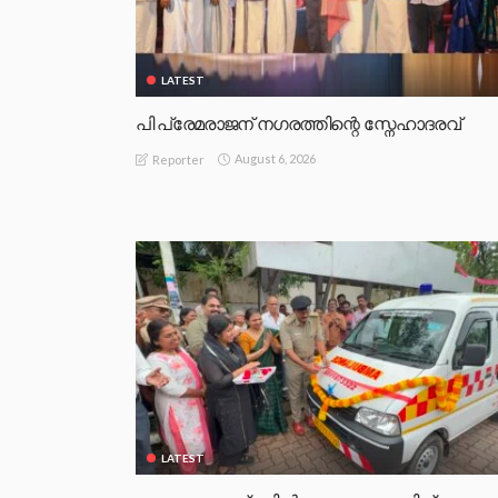
LATEST
പി പ്രേമരാജന് നഗരത്തിന്റെ സ്നേഹാദരവ്
August 6, 2026
Reporter
LATEST