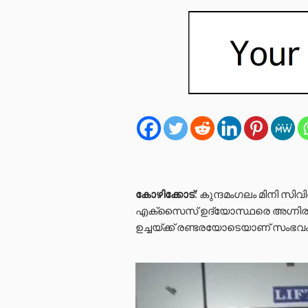
കോഴിക്കോട്
: കുന്ദമംഗലം മിനി സിവി
എക്സൈസ് ഉദ്യോസ്ഥരെ അഗ്നിരക്ഷാ
ഉച്ചയ്ക്ക് രണ്ടരയോടെയാണ് സംഭവം