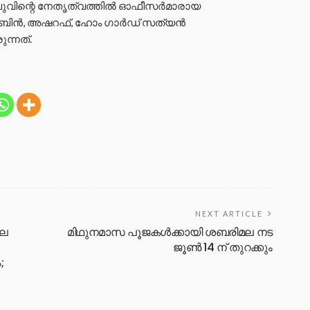
ുവിന്റെ നേതൃത്വത്തിൽ ഓഫീസർമാരായ
സുബിൻ, അഷറഫ്, ഹോം ഗാർഡ് സത്യൻ
ന്നത്.
NEXT ARTICLE
ലെ
മിഥുനമാസ പൂജകൾക്കായി ശബരിമല നട
ജൂൺ 14 ന് തുറക്കും
;