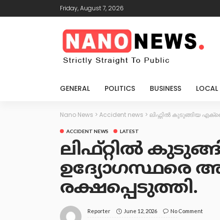
Friday, August 7, 2026
GENERAL
POLITICS
BUSINESS
LOCAL
Nano News
>
Accident news
>
ലിഫ്റ്റിൽ കുടുങ്ങിയ എ
ACCIDENT NEWS
LATEST
ലിഫ്റ്റിൽ കുടു
ഉദ്യോഗസ്ഥരെ അ
രക്ഷപ്പെടുത്തി.
June 12, 2026
No Comment
Reporter