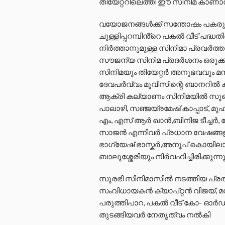
തിയേറ്ററിലെത്തി ഈ സിനിമ കാണാന
വയോജനങ്ങള്‍ക്ക് സന്തോഷം പകരുന്ന 
ചുള്ളിപ്പറമ്പിൻ്റെ പകൽ വീട് പദ്ധത
നിര്‍ത്താനുമുള്ള സിനിമാ പ്രവർ
സൗജന്യ സിനിമ പ്രദര്‍ശനം ഒരുക്ക
സിനിമയും തിയേറ്റര്‍ അനുഭവവും മനം
ദേവപർവ്വം മൂവീസിന്റെ ബാനറിൽ ക
ആക്രി കല്യാണം സിനിമയിൽ സുബ്രഹ
പാലാഴി, സഞ്ജയ്രമേഷ് കാപ്പാട്, മ
എം, എസ് ആർ ഖാൻ,ബിനിജ ടീച്ചർ,
സാജൻ എന്നിവർ പ്രധാന വേഷങ്ങളി
ഭാഗ്യേഷ് ഭാസ്കർ,അനൂപ് കൊയിലാ
ബാലുശ്ശേരിയും നിർവഹിച്ചിരിക്കുന്നു
സുരഭി സിനിമാസിൽ നടത്തിയ പ്രത്
സംവിധായകൻ ക്യാപ്റ്റൻ വിജയ്,
പരുത്തിപാറ, പകൽ വീട് കോ- ഓർ
തുടങ്ങിയവർ നേതൃത്വം നൽകി