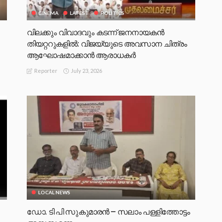
CINEMA
LATEST
POLITICS
വിലക്കും വിവാദവും കടന്ന് ജനനായകൻ
തിയറ്ററുകളിൽ‌: വിജയ്‌യുടെ അവസാന ചിത്രം
ആഘോഷമാക്കാൻ ആരാധകർ
July 23, 2026
Reporter
LOCAL NEWS
ഡോ. ടി പി സുകുമാരൻ – സലാം പള്ളിത്തോട്ടം