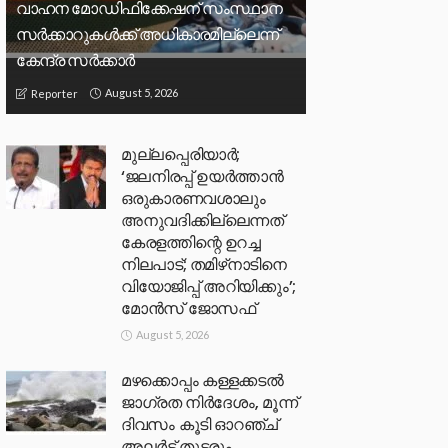
വാഹന മോഡിഫിക്കേഷന് സംസ്ഥാന
സർക്കാറുകൾക്ക് അധികാരമില്ലെന്ന്
കേന്ദ്ര സർക്കാർ
August 5, 2026
Reporter
മുല്ലപ്പെരിയാര്‍;
‘ജലനിരപ്പ് ഉയര്‍ത്താന്‍
ഒരുകാരണവശാലും
അനുവദിക്കില്ലെന്നത്
കേരളത്തിന്റെ ഉറച്ച
നിലപാട്; തമിഴ്‌നാടിനെ
വിയോജിപ്പ് അറിയിക്കും’;
മോന്‍സ് ജോസഫ്
August 5, 2026
മഴക്കൊപ്പം കള്ളക്കടൽ
ജാഗ്രത നിർദേശം, മൂന്ന്
ദിവസം കൂടി ഓറഞ്ച്
അലർട്ട് തുടരും