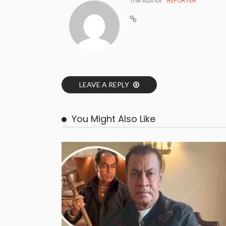
The Author
REPORTER
LEAVE A REPLY
You Might Also Like