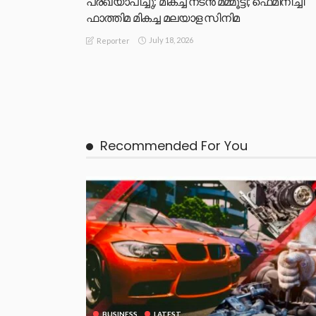
പ്രഖ്യാപിച്ചു; മികച്ച നടന്‍ മമ്മൂട്ടി; ഫെമിനിച്ചി
ഫാത്തിമ മികച്ച മലയാള സിനിമ
July 18, 2026
Reporter
Recommended For You
BUSINESS
LATEST