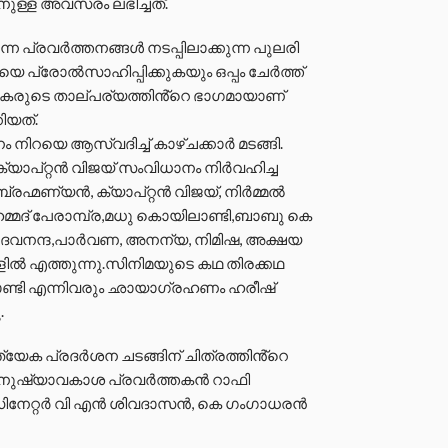
ുള്ള അവസരം ലഭിച്ചത്.
പ്രവര്‍ത്തനങ്ങള്‍ നടപ്പിലാക്കുന്ന പുലരി
ിയെ പ്രോൽസാഹിപ്പിക്കുകയും ഒപ്പം ചേര്‍ത്ത്
ത്തകരുടെ താല്പര്യത്തിൻ്റെ ഭാഗമായാണ്
ിയത്.
 നിറയെ ആസ്വദിച്ച് കാഴ്ചക്കാര്‍ മടങ്ങി.
്യാപ്റ്റൻ വിജയ് സംവിധാനം നിർവഹിച്ച
്മണ്യൻ, ക്യാപ്റ്റൻ വിജയ്, നിർമ്മൽ
ുഹമ്മദ് പേരാമ്പ്ര,മധു കൊയിലാണ്ടി,ബാബു കെ
 ദേവനന്ദ,പാർവണ, അനന്യ, നിമിഷ, അക്ഷയ
ൽ എത്തുന്നു.സിനിമയുടെ കഥ തിരക്കഥ
ണ്ടി എന്നിവരും ഛായാഗ്രഹണം ഹരീഷ്
.
യേക പ്രദർശന ചടങ്ങിന് ചിത്രത്തിൻ്റെ
 മനുഷ്യാവകാശ പ്രവർത്തകൻ റാഫി
ഡിനേറ്റർ വി എൻ ശിവദാസൻ, കെ ഗംഗാധരൻ