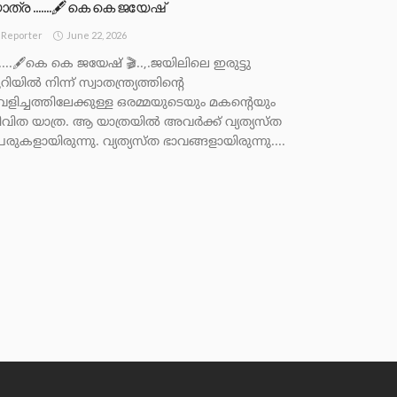
ാത്ര …….🖋️കെ കെ ജയേഷ്
June 22, 2026
Reporter
.....🖋️കെ കെ ജയേഷ് 🎬..,.ജയിലിലെ ഇരുട്ടു
റിയിൽ നിന്ന് സ്വാതന്ത്ര്യത്തിന്റെ
െളിച്ചത്തിലേക്കുള്ള ഒരമ്മയുടെയും മകന്റെയും
ീവിത യാത്ര. ആ യാത്രയിൽ അവർക്ക് വ്യത്യസ്ത
േരുകളായിരുന്നു. വ്യത്യസ്ത ഭാവങ്ങളായിരുന്നു....