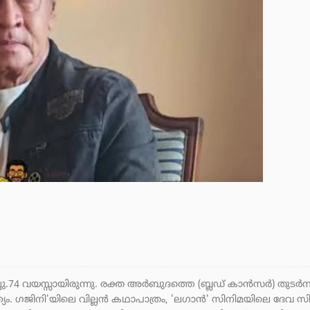
രിച്ചു.74 വയസ്സായിരുന്നു. രക്ത അർബുദത്തെ (ബ്ലഡ് കാൻസർ) 
യം. ഗജിനി'യിലെ വില്ലൻ കഥാപാത്രം, 'ലഗാൻ' സിനിമയിലെ ദേവ 