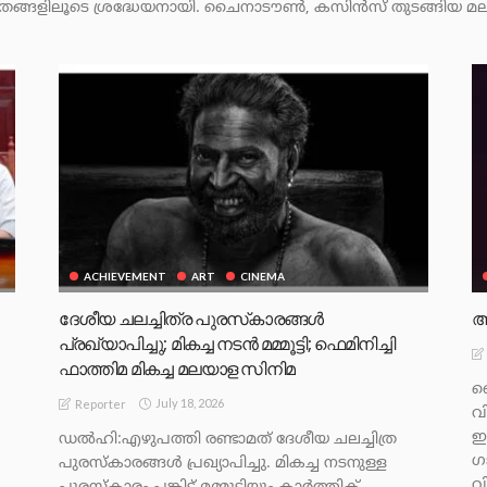
രങ്ങളിലൂടെ ശ്രദ്ധേയനായി. ചൈനാടൗൺ, കസിൻസ് തുടങ്ങിയ മലയാള
ACHIEVEMENT
ART
CINEMA
ദേശീയ ചലച്ചിത്ര പുരസ്‌കാരങ്ങള്‍
ആ
പ്രഖ്യാപിച്ചു; മികച്ച നടന്‍ മമ്മൂട്ടി; ഫെമിനിച്ചി
ഫാത്തിമ മികച്ച മലയാള സിനിമ
ബ
July 18, 2026
Reporter
വ
ഇ
ഡൽഹി:എഴുപത്തി രണ്ടാമത് ദേശീയ ചലച്ചിത്ര
ഗ
പുരസ്‌കാരങ്ങള്‍ പ്രഖ്യാപിച്ചു. മികച്ച നടനുള്ള
വ