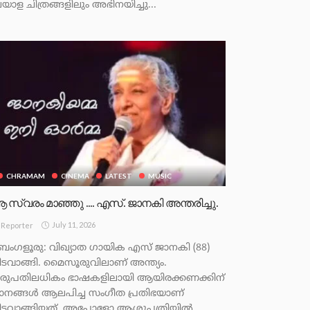
 ചിത്രങ്ങളിലും അഭിനയിച്ചു...
CHRAMAM
CINEMA
LATEST
MUSIC
 സ്വരം മാഞ്ഞു …. എസ്. ജാനകി അന്തരിച്ചു.
July 11, 2026
Reporter
െംഗളൂരു: വിഖ്യാത ഗായിക എസ് ജാനകി (88)
ിടവാങ്ങി. മൈസൂരുവിലാണ് അന്ത്യം.
രുപതിലധികം ഭാഷകളിലായി ആയിരക്കണക്കിന്
ാനങ്ങള്‍ ആലപിച്ച സംഗീത പ്രതിഭയാണ്
ിടവാങ്ങിയത്. അപ്പോളോ ആശുപത്രിയിൽ