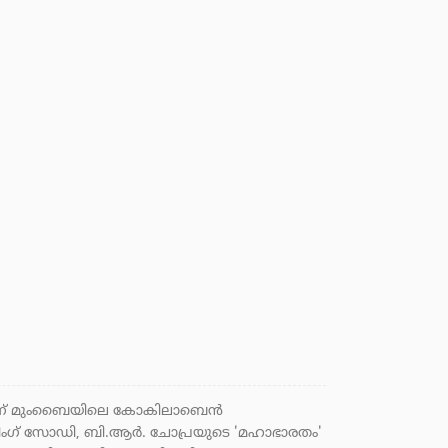
തുടർന്ന് മുംബൈയിലെ കോകിലാബെൻ
സിംഗ് സോഡി, ബി.ആർ. ചോപ്രയുടെ 'മഹാഭാരതം'