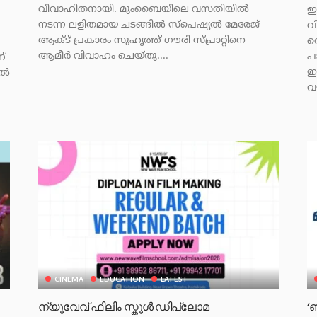
വിവാഹിതനായി. മുംബൈയിലെ വസതിയില്‍
ഇ
നടന്ന ലളിതമായ ചടങ്ങില്‍ സ്‌പെഷ്യല്‍ മേരേജ്
വ
ആക്ട് പ്രകാരം സുഹൃത്ത് ഗൗരി സ്പ്രാറ്റിനെ
വ
ആമീര്‍ വിവാഹം ചെയ്തു....
പ
്
ഇ
ിൽ
വ
CINEMA
EDUCATION
LATEST
ന്യൂവേവ് ഫിലിം സ്കൂൾ ഡിപ്ലോമ
‘