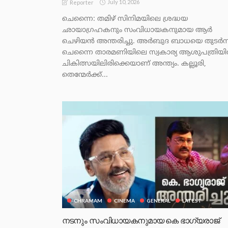
July 10, 2026
Reporter
ചെന്നൈ: തമിഴ് സിനിമയിലെ ശ്രദ്ധയ
ഛായാഗ്രഹകനും സംവിധായകനുമായ ആർ
ചെഴിയൻ അന്തരിച്ചു. അർബുദ ബാധയെ തുടർന്ന
ചെന്നൈ താരമണിയിലെ സ്വകാര്യ ആശുപത്രിയ
ചികിത്സയിലിരിക്കെയാണ് അന്ത്യം. കല്ലൂരി,
തെന്മേർക്ക്...
CHRAMAM
CINEMA
GENERAL
LATEST
നടനും സംവിധായകനുമായ കെ ഭാഗ്യരാജ്