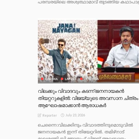
പരമ്പരയിലെ അശ്വത്ഥാമാവ് തുടങ്ങിയ കഥാപാത്
CINEMA
LATEST
POLITICS
വിലക്കും വിവാദവും കടന്ന് ജനനായകൻ
തിയറ്ററുകളിൽ‌: വിജയ്‌യുടെ അവസാന ചിത്രം
ആഘോഷമാക്കാൻ ആരാധകർ
July 23, 2026
Reporter
ചെന്നൈ:വിലക്കിനും വിവാദത്തിനുമൊടുവിൽ
ജനനായകൻ ഇന്ന് തിയേറ്ററിൽ. തമിഴ്നാട്