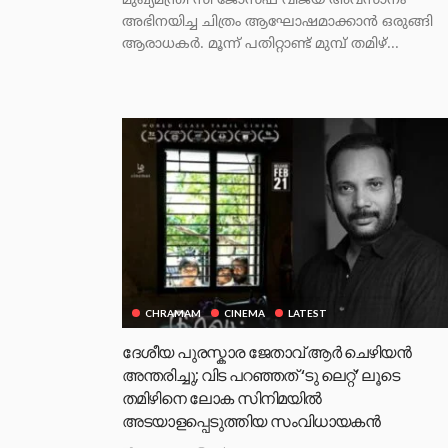
മുഖ്യമന്ത്രി സി ജോസഫ് വിജയ്‌ അവസാനം
അഭിനയിച്ച ചിത്രം ആഘോഷമാക്കാൻ ഒരുങ്ങി
ആരാധകർ. മൂന്ന് പതിറ്റാണ്ട് മുമ്പ് തമിഴ്...
CHRAMAM
CINEMA
LATEST
ദേശീയ പുരസ്കാര ജേതാവ് ആർ ചെഴിയൻ
അന്തരിച്ചു; വിട പറഞ്ഞത് ‘ടു ലെറ്റ്’ ലൂടെ
തമിഴിനെ ലോക സിനിമയിൽ
അടയാളപ്പെടുത്തിയ സംവിധായകൻ