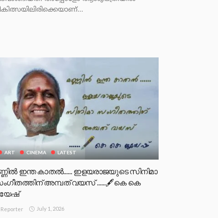
ികിത്സയിലിരിക്കെയാണ്...
ART
CINEMA
LATEST
ണ്ണിൽ ഇന്ത കാതൽ…… ഇളയരാജയുടെ സിനിമാ
ംഗീതത്തിന് അമ്പത് വയസ് ……🖋️കെ കെ
യേഷ്
July 1, 2026
Reporter