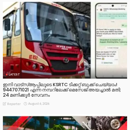
LATEST
ഇനി വാട്‌സ്ആപ്പിലൂടെ KSRTC ടിക്കറ്റ് ബുക്ക് ചെയ്യാം!
9447071021 എന്ന നമ്പറിലേക്ക് മെസേജ് അയച്ചാൽ മതി;
24 മണിക്കൂർ സേവനം
August 6, 2026
Reporter