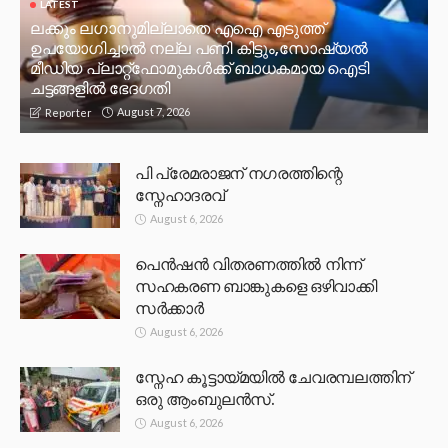
LATEST
ലക്കും ലഗാനുമില്ലാതെ എഐ എടുത്ത്
ഉപയോഗിച്ചാല്‍ നല്ല പണി കിട്ടും,സോഷ്യല്‍
മീഡിയ പ്ലാറ്റ്‌ഫോമുകള്‍ക്ക് ബാധകമായ ഐടി
ചട്ടങ്ങളില്‍ ഭേദഗതി
August 7, 2026
Reporter
പി പ്രേമരാജന് നഗരത്തിന്റെ
സ്നേഹാദരവ്
August 6, 2026
പെൻഷൻ വിതരണത്തിൽ നിന്ന്
സഹകരണ ബാങ്കുകളെ ഒഴിവാക്കി
സർക്കാർ
August 6, 2026
സ്നേഹ കൂട്ടായ്മയിൽ ചേവരമ്പലത്തിന്
ഒരു ആംബുലൻസ്.
August 6, 2026