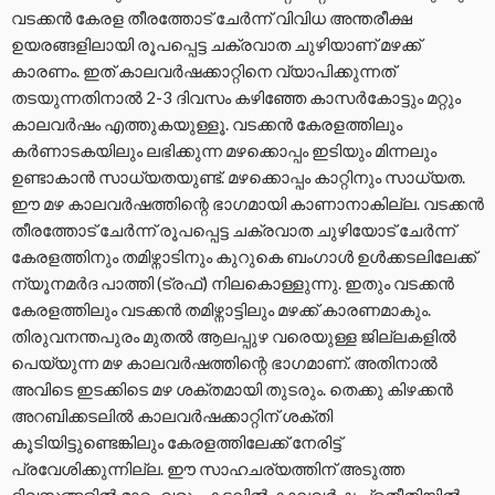
വടക്കൻ കേരള തീരത്തോട് ചേർന്ന് വിവിധ അന്തരീക്ഷ
ഉയരങ്ങളിലായി രൂപപ്പെട്ട ചക്രവാത ചുഴിയാണ് മഴക്ക്
കാരണം. ഇത് കാലവർഷക്കാറ്റിനെ വ്യാപിക്കുന്നത്
തടയുന്നതിനാൽ 2-3 ദിവസം കഴിഞ്ഞേ കാസർകോട്ടും മറ്റും
കാലവർഷം എത്തുകയുള്ളൂ. വടക്കൻ കേരളത്തിലും
കർണാടകയിലും ലഭിക്കുന്ന മഴക്കൊപ്പം ഇടിയും മിന്നലും
ഉണ്ടാകാൻ സാധ്യതയുണ്ട്. മഴക്കൊപ്പം കാറ്റിനും സാധ്യത.
ഈ മഴ കാലവർഷത്തിന്റെ ഭാഗമായി കാണാനാകില്ല. വടക്കൻ
തീരത്തോട് ചേർന്ന് രൂപപ്പെട്ട ചക്രവാത ചുഴിയോട് ചേർന്ന്
കേരളത്തിനും തമിഴ്നാടിനും കുറുകെ ബംഗാൾ ഉൾക്കടലിലേക്ക്
ന്യൂനമർദ പാത്തി (ട്രഫ്) നിലകൊള്ളുന്നു. ഇതും വടക്കൻ
കേരളത്തിലും വടക്കൻ തമിഴ്നാട്ടിലും മഴക്ക് കാരണമാകും.
തിരുവനന്തപുരം മുതൽ ആലപ്പുഴ വരെയുള്ള ജില്ലകളിൽ
പെയ്യുന്ന മഴ കാലവർഷത്തിന്റെ ഭാഗമാണ്. അതിനാൽ
അവിടെ ഇടക്കിടെ മഴ ശക്തമായി തുടരും. തെക്കു കിഴക്കൻ
അറബിക്കടലിൽ കാലവർഷക്കാറ്റിന് ശക്തി
കൂടിയിട്ടുണ്ടെങ്കിലും കേരളത്തിലേക്ക് നേരിട്ട്
പ്രവേശിക്കുന്നില്ല. ഈ സാഹചര്യത്തിന് അടുത്ത
ദിവസങ്ങളിൽ മാറ്റം വരും. കടലിൽ കാലവർഷ പ്രതീതിയിൽ