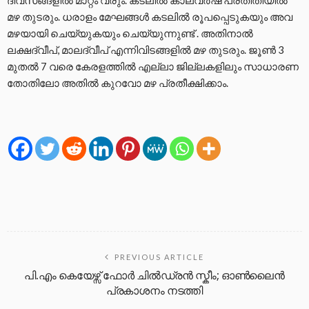
മഴ തുടരും. ധരാളം മേഘങ്ങൾ കടലിൽ രൂപപ്പെടുകയും അവ
മഴയായി ചെയ്യുകയും ചെയ്യുന്നുണ്ട് . അതിനാൽ
ലക്ഷദ്വീപ്, മാലദ്വീപ് എന്നിവിടങ്ങളിൽ മഴ തുടരും. ജൂൺ 3
മുതൽ 7 വരെ കേരളത്തിൽ എല്ലാ ജില്ലകളിലും സാധാരണ
തോതിലോ അതിൽ കുറവോ മഴ പ്രതീക്ഷിക്കാം.
PREVIOUS ARTICLE
പി.എം കെയേഴ്സ് ഫോർ ചിൽഡ്രൻ സ്കീം; ഓൺലൈൻ
പ്രകാശനം നടത്തി