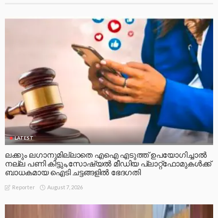
LATEST
ലക്കും ലഗാനുമില്ലാതെ എഐ എടുത്ത് ഉപയോഗിച്ചാല്‍
നല്ല പണി കിട്ടും,സോഷ്യല്‍ മീഡിയ പ്ലാറ്റ്‌ഫോമുകള്‍ക്ക്
ബാധകമായ ഐടി ചട്ടങ്ങളില്‍ ഭേദഗതി
August 7, 2026
Reporter