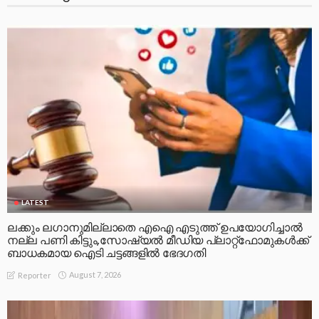
LATEST
ലക്കും ലഗാനുമില്ലാതെ എഐ എടുത്ത് ഉപയോഗിച്ചാല്‍
നല്ല പണി കിട്ടും,സോഷ്യല്‍ മീഡിയ പ്ലാറ്റ്‌ഫോമുകള്‍ക്ക്
ബാധകമായ ഐടി ചട്ടങ്ങളില്‍ ഭേദഗതി
August 7, 2026
Reporter