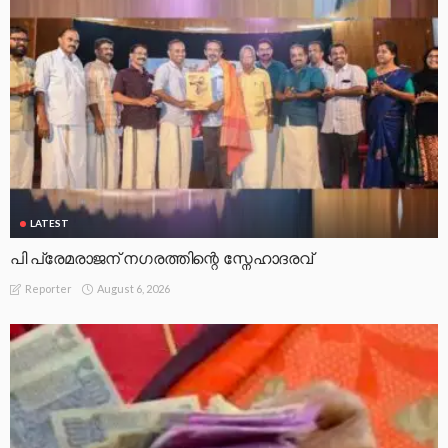
LATEST
പി പ്രേമരാജന് നഗരത്തിന്റെ സ്നേഹാദരവ്
August 6, 2026
Reporter