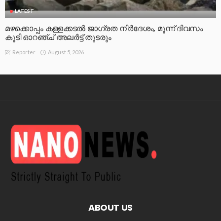
LATEST
മഴക്കൊപ്പം കള്ളക്കടൽ ജാഗ്രത നിർദേശം, മൂന്ന് ദിവസം
കൂടി ഓറഞ്ച് അലർട്ട് തുടരും
August 5, 2026
Reporter
ABOUT US