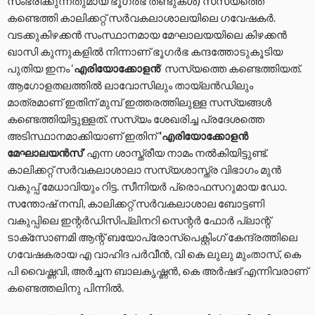
സംഭരിക്കുന്നതുമായ ഭൂഗർഭ തണ്ടുകൾ) സസ്യത്തെ
കണ്ടെത്തി കാലിക്കറ്റ് സർവകലാശാലയിലെ ഗവേഷകർ.
വടക്കുകിഴക്കൻ സംസ്ഥാനമായ മേഘാലയയിലെ കിഴക്കൻ
ഖാസി കുന്നുകളിൽ നിന്നാണ് ഭൂഗർഭ കന്ദത്തോടുകൂടിയ
പുതിയ ഇനം ‘
എരിയോക്കോളൻ
‘ സസ്യത്തെ കണ്ടെത്തിയത്.
ആഗോളതലത്തിൽ ലാവോസിലും തായ്ലൻഡിലും
മാത്രമാണ് ഇതിന് മുമ്പ് ഇത്തരത്തിലുള്ള സസ്യങ്ങൾ
കണ്ടെത്തിയിട്ടുള്ളത്. സസ്യം ശേഖരിച്ച പ്രദേശത്തെ
അടിസ്ഥാനമാക്കിയാണ് ഇതിന്
‘എരിയോക്കോളൻ
മേഘാലയൻസ്’
എന്ന ശാസ്ത്രീയ നാമം നൽകിയിട്ടുണ്ട്.
കാലിക്കറ്റ് സർവകലാശാലാ സസ്യശാസ്ത്ര വിഭാഗം മുൻ
വകുപ്പ് മേധാവിയും റിട്ട. സീനിയർ പ്രൊഫസറുമായ ഡോ.
സന്തോഷ് നമ്പി, കാലിക്കറ്റ് സർവകലാശാല ബോട്ടണി
വകുപ്പിലെ ഇന്റർഡിസിപ്ലിനറി സെന്റർ ഫോർ പ്ലാന്റ്
ടാക്സോണമി ആന്റ് ബയോപ്രോസ്പെക്റ്റിംഗ് കേന്ദ്രത്തിലെ
ഗവേഷകരായ എ വാഹിദ പർവീൻ, വി കെ ലുലു മുംതാസ്, കെ
പി വൈഷ്ണവി, അർച്ചന ബാലകൃഷ്ണൻ, കെ അർഷദ് എന്നിവരാണ്
കണ്ടെത്തലിനു പിന്നിൽ.