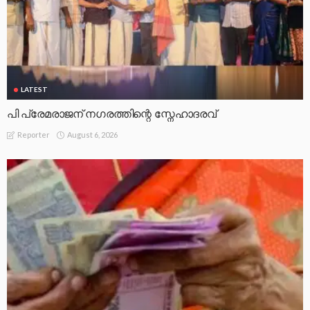
LATEST
പി പ്രേമരാജന് നഗരത്തിന്റെ സ്നേഹാദരവ്
August 6, 2026
Reporter