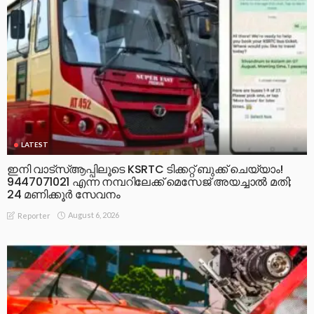
LATEST
ഇനി വാട്‌സ്ആപ്പിലൂടെ KSRTC ടിക്കറ്റ് ബുക്ക് ചെയ്യാം!
9447071021 എന്ന നമ്പറിലേക്ക് മെസേജ് അയച്ചാൽ മതി;
24 മണിക്കൂർ സേവനം
August 6, 2026
Reporter