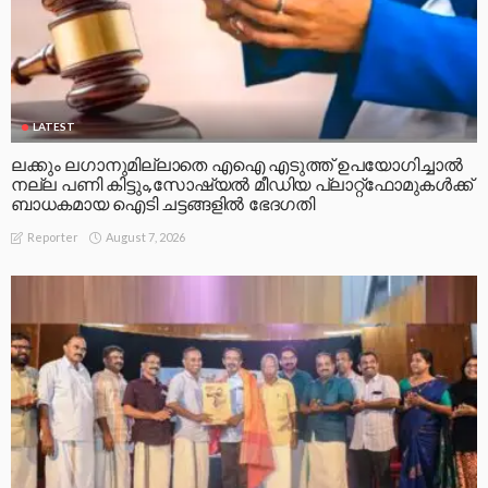
LATEST
ലക്കും ലഗാനുമില്ലാതെ എഐ എടുത്ത് ഉപയോഗിച്ചാല്‍
നല്ല പണി കിട്ടും,സോഷ്യല്‍ മീഡിയ പ്ലാറ്റ്‌ഫോമുകള്‍ക്ക്
ബാധകമായ ഐടി ചട്ടങ്ങളില്‍ ഭേദഗതി
August 7, 2026
Reporter