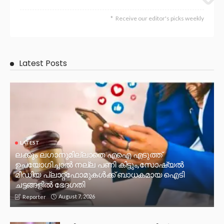
Receive our editor's picks weekly
Latest Posts
LATEST
ലക്കും ലഗാനുമില്ലാതെ എഐ എടുത്ത്
ഉപയോഗിച്ചാല്‍ നല്ല പണി കിട്ടും,സോഷ്യല്‍
മീഡിയ പ്ലാറ്റ്‌ഫോമുകള്‍ക്ക് ബാധകമായ ഐടി
ചട്ടങ്ങളില്‍ ഭേദഗതി
August 7, 2026
Reporter