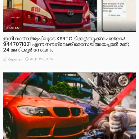
LATEST
ഇനി വാട്‌സ്ആപ്പിലൂടെ KSRTC ടിക്കറ്റ് ബുക്ക് ചെയ്യാം!
9447071021 എന്ന നമ്പറിലേക്ക് മെസേജ് അയച്ചാൽ മതി;
24 മണിക്കൂർ സേവനം
August 6, 2026
Reporter