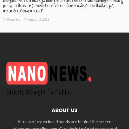
ഒരുകാരണവശാലും അനുവദിക്കില്ലെന്നത് കേരളത്തിന്റെ
ഉറച്ച നിലപാട്; തമിഴ്‌നാടിനെ വിയോജിപ്പ് അറിയിക്കും’;
മോന്‍സ് ജോസഫ്
August 5, 2026
Reporter
ABOUT US
A team of experinced hands are behind the screen
of nanonewsonline.com. Our aim is to flood correct and