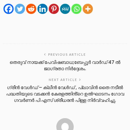
PREVIOUS ARTICLE
തെരുവ് നായക്ക് പേവിഷബാധ;ബേപ്പൂർ വാർഡ് 47 ൽ
ജാഗ്രതാ നിർദ്ദേശം.
NEXT ARTICLE
ഗ്രീൻ വേൾഡ് – ക്ലീൻ വേൾഡ് , പ്ലാവിൻ തൈ നടീൽ
പദ്ധതിയുടെ വടക്കൻ കേരളത്തിൻ്റെ ഉൽഘാടനം ഗോവ
ഗവർണർ പി എസ് ശ്രീധരൻ പിള്ള നിർവ്വഹിച്ചു.