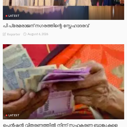
LATEST
പി പ്രേമരാജന് നഗരത്തിന്റെ സ്നേഹാദരവ്
August 6, 2026
Reporter
LATEST
പെൻഷൻ വിതരണത്തിൽ നിന്ന് സഹകരണ ബാങ്കുകളെ