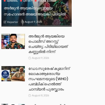
GENERAL
LATEST
POLICE &CRIME
അർജുൻ ആയങ്കിയുടെ ഇളയ
സഹോദരൻ അജയ് ആയങ്കി പിടിയിൽ
August 9, 2026
Reporter
അർജുൻ ആയങ്കിയെ
പൊലീസ് അറസ്റ്റ്
ചെയ്‌തു; പിടിയിലായത്
കണ്ണൂരിൽ നിന്ന്
August 9, 2026
ഡോ.സുരേഷ് കുമാറിന്
ലോകാആരോഗ്യ
സംഘടനയുടെ (WHO)
പബ്ലിക് ഹെൽത്ത്
ചാമ്പ്യൻ പുരസ്ക്കാരം
August 8, 2026