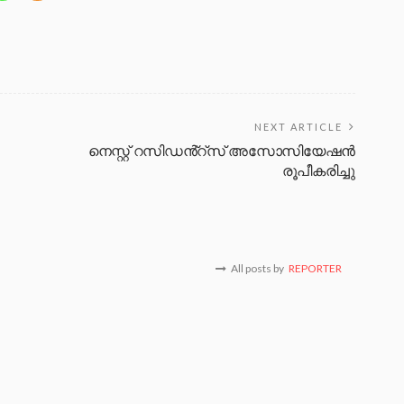
NEXT ARTICLE
നെസ്റ്റ് റസിഡൻ്റ്സ് അസോസിയേഷൻ
രൂപീകരിച്ചു
All posts by
REPORTER