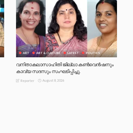
ART
ART & CULTURE
LATEST
POLITICS
വനിതാകലാസാഹിതി ജില്ലാ കൺവെൻഷനും
കാവ്യ സദസും സംഘടിപ്പിച്ചു.
August 8, 2026
Reporter