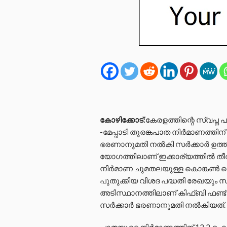
കോഴിക്കോട്:
കേരളത്തിന്റെ സ്വപ്
-മേപ്പാടി തുരങ്കപാത നിർമാണത്തിന
ഭരണാനുമതി നൽകി സർക്കാർ ഉത്തര
യോഗത്തിലാണ് ഇക്കാര്യത്തിൽ തീ
നിർമാണ ചുമതലയുള്ള കൊങ്കൺ റെയ
പുതുക്കിയ വിശദ പദ്ധതി രേഖയും സർ
അടിസ്ഥാനത്തിലാണ് കിഫ്‌ബി ഫണ്ട
സർക്കാർ ഭരണാനുമതി നൽകിയത്.