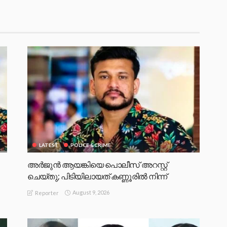
LATEST
POLICE &CRIME
അർജുൻ ആയങ്കിയെ പൊലീസ് അറസ്റ്റ്
ചെയ്‌തു; പിടിയിലായത് കണ്ണൂരിൽ നിന്ന്
August 9, 2026
Reporter