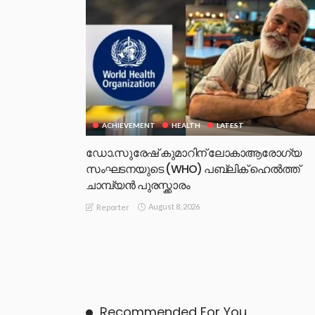
ACHIEVEMENT
HEALTH
LATEST
ഡോ.സുരേഷ് കുമാറിന് ലോകാആരോഗ്യ
സംഘടനയുടെ (WHO) പബ്ലിക് ഹെൽത്ത്
ചാമ്പ്യൻ പുരസ്ക്കാരം
August 8, 2026
Reporter
Recommended For You