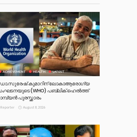
ACHIEVEMENT
HEALTH
LATEST
ോ.സുരേഷ് കുമാറിന് ലോകാആരോഗ്യ
ംഘടനയുടെ (WHO) പബ്ലിക് ഹെൽത്ത്
ാമ്പ്യൻ പുരസ്ക്കാരം
August 8, 2026
Reporter