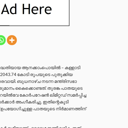
ന പദ്ധതിയായ ആനക്കാംപൊയിൽ – കള്ളാടി
് 2043.74 കോടി രൂപയുടെ പുതുക്കിയ
വായി. ബുധനാഴ്ച നടന്ന മന്ത്രിസഭാ
രുമാനം കൈക്കൊണ്ടത്. തുരങ്ക പാതയുടെ
ിൽവേ കോർപറേഷൻ ലിമിറ്റഡ് സമർപ്പിച്ച
ക്കാർ അംഗീകരിച്ചു. ഇതിന്റെകൂടി
് ഉപയോഗിച്ചുള്ള പാതയുടെ നിർമാണത്തിന്