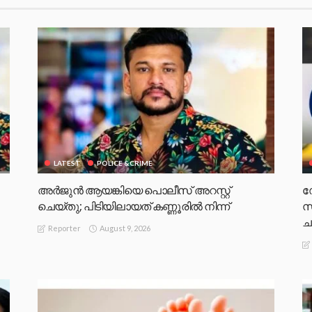
LATEST
POLICE &CRIME
അർജുൻ ആയങ്കിയെ പൊലീസ് അറസ്റ്റ്
ഡ
ചെയ്‌തു; പിടിയിലായത് കണ്ണൂരിൽ നിന്ന്
സ
ച
August 9, 2026
Reporter