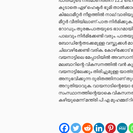
പാതയുടെ നിർമാണത്തിന് 12.2 ഹെക്ട
കൂടാതെ ഏഴ് ഹെക്ടർ ഭൂമി താൽക്കാലി
കിലോമീറ്റർ നീളത്തിൽ നാല് വാരിയുള
മീറ്റർ വീതിയിലാണ് പാത നിർമിക്കുക.
റോഡും തുരങ്കപാതയുടെ ഭാഗമായി നി
പാലവും നിർമിക്കേണ്ടി വരും. പാത
ബോഡിന്റേതടക്കമുള്ള വസ്തുക്കൾ മാറ
ചിലവഴിക്കേണ്ടി വരിക. കോഴിക്കോട് 
വയനാട്ടിലെ മേപ്പാടിയിൽ അവസാനി
മലബാറിന്റെ വികസനത്തിൽ വൻ കുതിച
വയനാട്ടിലേക്കും തിരിച്ചുമുള്ള യാത
അനുഭവിക്കുന്ന ദുരിതത്തിനാണ് ത
അറുതിയാവുക. വായനാടിന്റെയോ ക
സംസ്ഥാനത്തിന്റെയാകെ വികസനത്തി
കഴിയുമെന്ന് മന്ത്രി പി എ മുഹമ്മദ്