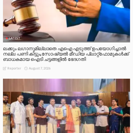
LATEST
ലക്കും ലഗാനുമില്ലാതെ എഐ എടുത്ത് ഉപയോഗിച്ചാല്‍
നല്ല പണി കിട്ടും,സോഷ്യല്‍ മീഡിയ പ്ലാറ്റ്‌ഫോമുകള്‍ക്ക്
ബാധകമായ ഐടി ചട്ടങ്ങളില്‍ ഭേദഗതി
August 7, 2026
Reporter