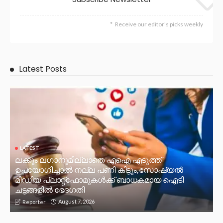
Receive our editor's picks weekly
Latest Posts
LATEST
ലക്കും ലഗാനുമില്ലാതെ എഐ എടുത്ത്
ഉപയോഗിച്ചാല്‍ നല്ല പണി കിട്ടും,സോഷ്യല്‍
മീഡിയ പ്ലാറ്റ്‌ഫോമുകള്‍ക്ക് ബാധകമായ ഐടി
ചട്ടങ്ങളില്‍ ഭേദഗതി
August 7, 2026
Reporter