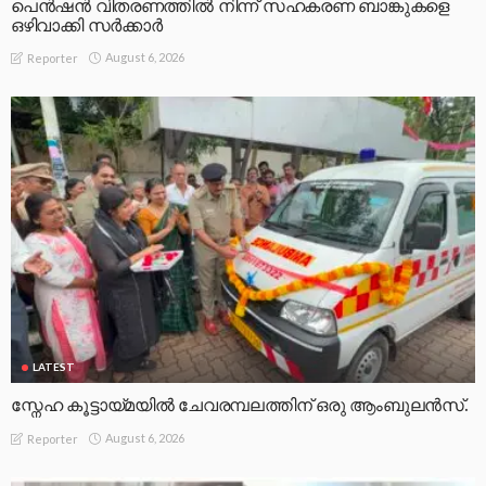
പെൻഷൻ വിതരണത്തിൽ നിന്ന് സഹകരണ ബാങ്കുകളെ
ഒഴിവാക്കി സർക്കാർ
August 6, 2026
Reporter
LATEST
സ്നേഹ കൂട്ടായ്മയിൽ ചേവരമ്പലത്തിന് ഒരു ആംബുലൻസ്.
August 6, 2026
Reporter