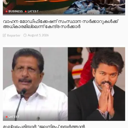
BUSINESS
LATEST
വാഹന മോഡിഫിക്കേഷന് സംസ്ഥാന സർക്കാറുകൾക്ക്
അധികാരമില്ലെന്ന് കേന്ദ്ര സർക്കാർ
August 5, 2026
Reporter
LATEST
മുല്ലപ്പെരിയാര്‍; ‘ജലനിരപ്പ് ഉയര്‍ത്താന്‍