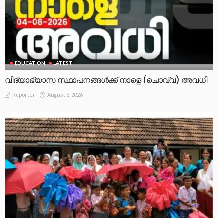
EDUCATION
LATEST
വിദ്യാഭ്യാസ സ്ഥാപനങ്ങൾക്ക് നാളെ (ചൊവ്വ) അവധി
August 3, 2026
Reporter