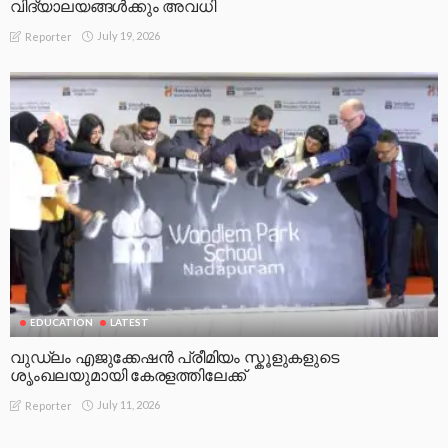
വിദ്യാലയങ്ങൾക്കും അവധി
July 19, 2026
Reporter
EDUCATION
LATEST
വുഡ്ലം എജുക്കേഷൻ പ്രീമിയം സ്കൂളുകളുടെ
ശൃംഖലയുമായി കേരളത്തിലേക്ക്
July 11, 2026
Reporter