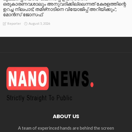
ഒരുകാരണവശാലും അനുവദിക്കില്ലെന്നത് കേരളത്തിന്റെ
ഉറച്ച നിലപാട്; തമിഴ്‌നാടിനെ വിയോജിപ്പ് അറിയിക്കും’;
മോന്‍സ് ജോസഫ്
August 5, 2026
Reporter
ABOUT US
A team of experinced hands are behind the screen