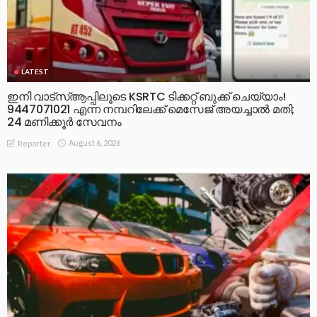
LATEST
ഇനി വാട്‌സ്ആപ്പിലൂടെ KSRTC ടിക്കറ്റ് ബുക്ക് ചെയ്യാം!
9447071021 എന്ന നമ്പറിലേക്ക് മെസേജ് അയച്ചാൽ മതി;
24 മണിക്കൂർ സേവനം
August 6, 2026
Reporter