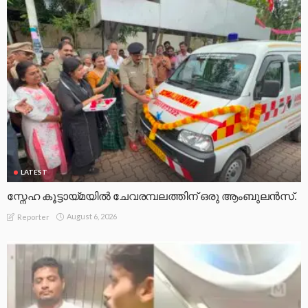
LATEST
സ്നേഹ കൂട്ടായ്മയിൽ ചേവരമ്പലത്തിന് ഒരു ആംബുലൻസ്.
August 6, 2026
Reporter