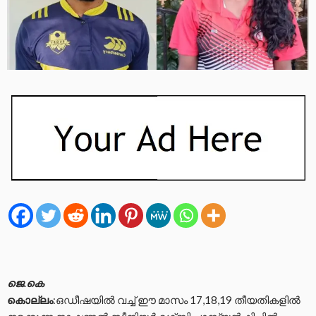
ജെ.കെ
കൊല്ലം
:ഒഡീഷയിൽ വച്ച് ഈ മാസം 17,18,19 തീയതികളിൽ