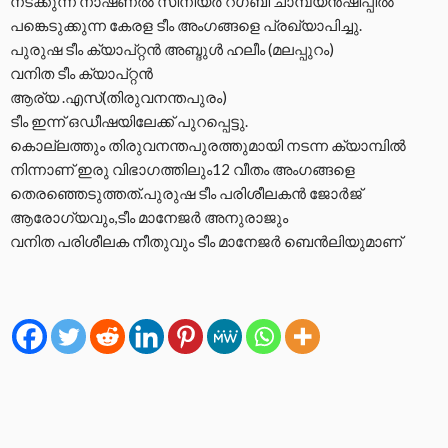
നടക്കുന്ന നാഷണൽ സീനിയർ റഗ്ബി ചാമ്പ്യൻഷിപ്പിൽ
പങ്കെടുക്കുന്ന കേരള ടീം അംഗങ്ങളെ പ്രഖ്യാപിച്ചു.
പുരുഷ ടീം ക്യാപ്റ്റൻ അബ്ദുൾ ഹലീം (മലപ്പുറം)
വനിത ടീം ക്യാപ്റ്റൻ
ആര്യ .എസ്(തിരുവനന്തപുരം)
ടീം ഇന്ന് ഒഡീഷയിലേക്ക് പുറപ്പെട്ടു.
കൊല്ലത്തും തിരുവനന്തപുരത്തുമായി നടന്ന ക്യാമ്പിൽ
നിന്നാണ് ഇരു വിഭാഗത്തിലും12 വീതം അംഗങ്ങളെ
തെരഞ്ഞെടുത്തത്.പുരുഷ ടീം പരിശീലകൻ ജോർജ്
ആരോഗ്യവും,ടീം മാനേജർ അനുരാജും
വനിത പരിശീലക നീതുവും ടീം മാനേജർ ബെൻലിയുമാണ്