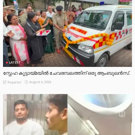
LATEST
സ്നേഹ കൂട്ടായ്മയിൽ ചേവരമ്പലത്തിന് ഒരു ആംബുലൻസ്.
August 6, 2026
Reporter