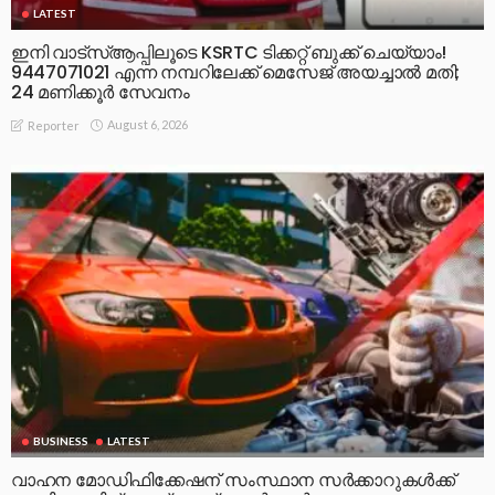
LATEST
ഇനി വാട്‌സ്ആപ്പിലൂടെ KSRTC ടിക്കറ്റ് ബുക്ക് ചെയ്യാം!
9447071021 എന്ന നമ്പറിലേക്ക് മെസേജ് അയച്ചാൽ മതി;
24 മണിക്കൂർ സേവനം
August 6, 2026
Reporter
BUSINESS
LATEST
വാഹന മോഡിഫിക്കേഷന് സംസ്ഥാന സർക്കാറുകൾക്ക്