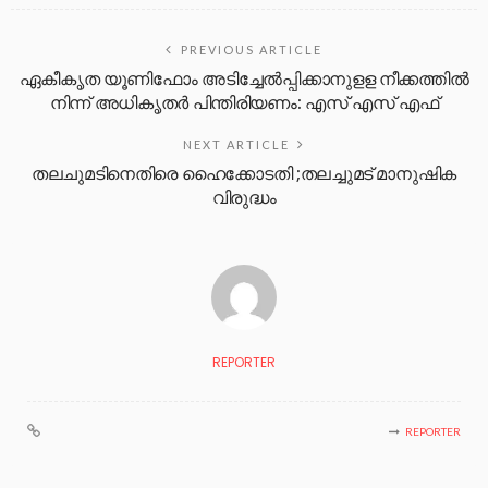
PREVIOUS ARTICLE
ഏകീകൃത യൂണിഫോം അടിച്ചേൽപ്പിക്കാനുളള നീക്കത്തിൽ
നിന്ന് അധികൃതർ പിന്തിരിയണം: എസ് എസ് എഫ്
NEXT ARTICLE
തലചുമടിനെതിരെ ഹൈക്കോടതി ;തലച്ചുമട് മാനുഷിക
വിരുദ്ധം
REPORTER
REPORTER