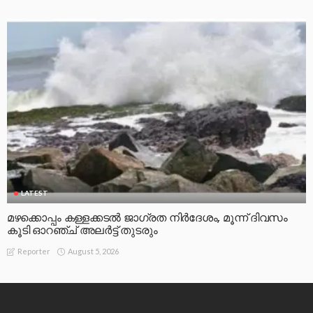
LATEST
മഴക്കൊപ്പം കള്ളക്കടൽ ജാഗ്രത നിർദേശം, മൂന്ന് ദിവസം
കൂടി ഓറഞ്ച് അലർട്ട് തുടരും
August 5, 2026
Reporter