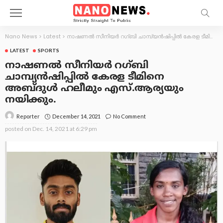
Nano News
>
Latest
>
നാഷണൽ സീനിയർ റഗ്ബി ചാമ്പ്യൻഷിപ്പിൽ കേരള ടീമിനെ അബ്ദുൾ ഹലീമും എസ്.ആര്യയും നയിക്കും.
LATEST
SPORTS
നാഷണൽ സീനിയർ റഗ്ബി
ചാമ്പ്യൻഷിപ്പിൽ കേരള ടീമിനെ
അബ്ദുൾ ഹലീമും എസ്.ആര്യയും
നയിക്കും.
December 14, 2021
No Comment
Reporter
posted on
Dec. 14, 2021 at 6:29 pm