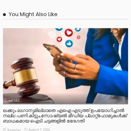
You Might Also Like
LATEST
ലക്കും ലഗാനുമില്ലാതെ എഐ എടുത്ത് ഉപയോഗിച്ചാല്‍
നല്ല പണി കിട്ടും,സോഷ്യല്‍ മീഡിയ പ്ലാറ്റ്‌ഫോമുകള്‍ക്ക്
ബാധകമായ ഐടി ചട്ടങ്ങളില്‍ ഭേദഗതി
August 7, 2026
Reporter