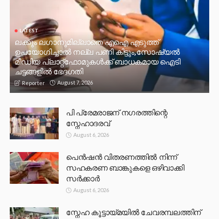
LATEST
ലക്കും ലഗാനുമില്ലാതെ എഐ എടുത്ത്
ഉപയോഗിച്ചാല്‍ നല്ല പണി കിട്ടും,സോഷ്യല്‍
മീഡിയ പ്ലാറ്റ്‌ഫോമുകള്‍ക്ക് ബാധകമായ ഐടി
ചട്ടങ്ങളില്‍ ഭേദഗതി
August 7, 2026
Reporter
പി പ്രേമരാജന് നഗരത്തിന്റെ
സ്നേഹാദരവ്
August 6, 2026
പെൻഷൻ വിതരണത്തിൽ നിന്ന്
സഹകരണ ബാങ്കുകളെ ഒഴിവാക്കി
സർക്കാർ
August 6, 2026
സ്നേഹ കൂട്ടായ്മയിൽ ചേവരമ്പലത്തിന്