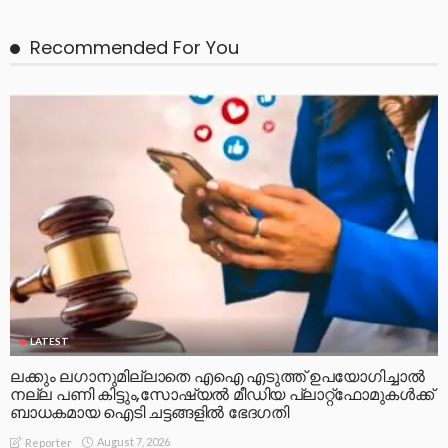
Recommended For You
LATEST
ലക്കും ലഗാനുമില്ലാതെ എഐ എടുത്ത് ഉപയോഗിച്ചാല്‍
നല്ല പണി കിട്ടും,സോഷ്യല്‍ മീഡിയ പ്ലാറ്റ്‌ഫോമുകള്‍ക്ക്
ബാധകമായ ഐടി ചട്ടങ്ങളില്‍ ഭേദഗതി
August 7, 2026
Reporter