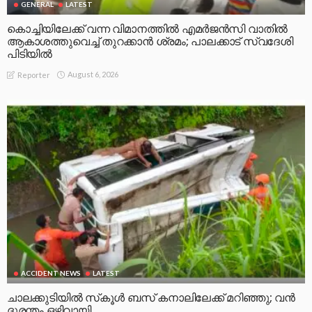
GENERAL
LATEST
കൊച്ചിയിലേക്ക് വന്ന വിമാനത്തിൽ എമർജൻസി വാതിൽ
ആകാശത്തുവെച്ച് തുറക്കാൻ ശ്രമം; പാലക്കാട് സ്വദേശി
പിടിയിൽ
August 6, 2026
Reporter
ACCIDENT NEWS
LATEST
ചാലക്കുടിയിൽ സ്‌കൂൾ ബസ് കനാലിലേക്ക് മറിഞ്ഞു; വൻ
ദുരന്തം ഒഴിവായി