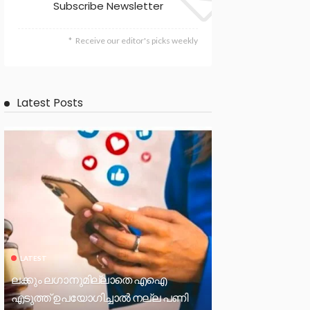
Subscribe Newsletter
Receive our editor's picks weekly
Latest Posts
LATEST
ലക്കും ലഗാനുമില്ലാതെ എഐ
എടുത്ത് ഉപയോഗിച്ചാല്‍ നല്ല പണി