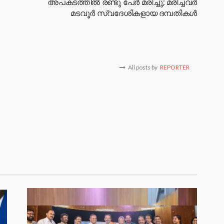
അപകടത്തിൽ രണ്ടു പേർ മരിച്ചു; മരിച്ചവർ
മടവൂർ സ്വദേശികളായ ദമ്പതികൾ
All posts by
REPORTER