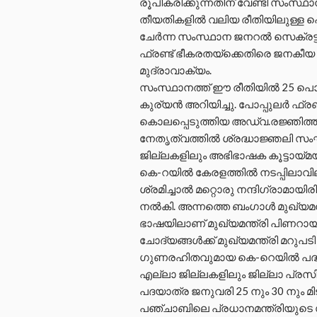
രൂപീകരിക്കുന്നതിന് വേണ്ടി സംസ്ഥ
തീയതികളിൽ വലിയ രീതിയിലുള്ള 
ചേർന്ന സംസ്ഥാന ജനറൽ സെക്രട്ടറി
ഫ്രണ്ട് ഭീകരതയ്ക്കെതിരെ ജനകീയ 
മുദ്രാവാക്യം.
സംസ്ഥാനത്ത് ഈ രീതിയിൽ 25 പൊത
കുര്യൻ അറിയിച്ചു. പോപ്പുലർ ഫ്രണ
കൊലപ്പെടുത്തിയ അഡ്വ.രജ്ഞിത്
നേതൃത്വത്തിൽ ശ്രദ്ധാജ്ഞലി സംഘ
ജില്ലകളിലും അഭിഭാഷക കൂട്ടായ്മയ
കെ-റയിൽ കേരളത്തിൽ നടപ്പിലാവി
ശ്രമിച്ചാൽ മറ്റൊരു നന്ദിഗ്രാമായിര
നൽകി. അന്നത്തെ ബംഗാൾ മുഖ്യമന്
ഭാഷയിലാണ് മുഖ്യമന്ത്രി പിണറായ
ചോദ്യങ്ങൾക്ക് മുഖ്യമന്ത്രി മറുപ
ഗുണരഹിതവുമായ കെ-റെയിൽ പദ്ധത
എല്ലാ ജില്ലകളിലും ജില്ലാ പ്രസി
പദയാത്ര ജനുവരി 25 നും 30 നും മ
പഞ്ചാബിലെ പ്രധാനമന്ത്രിയുടെ സ