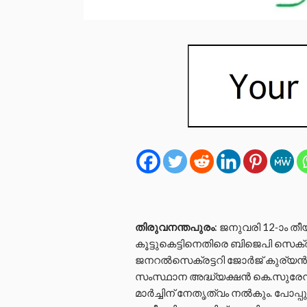
തിരുവനന്തപുരം
: ജനുവരി 12-ാം ത
കൂട്ടുകെട്ടിനെതിരെ ബിജെപി സെക്രട്
ജനറൽസെക്രട്ടറി ജോർജ് കുര്യൻ
സംസ്ഥാന അദ്ധ്യക്ഷൻ കെ.സുരേന്
മാർച്ചിന് നേതൃത്വം നൽകും. പോപ്