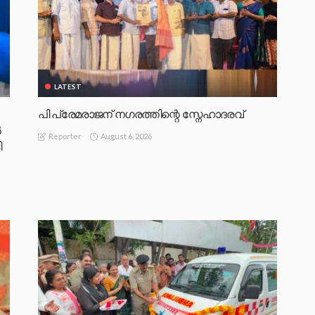
LATEST
പി പ്രേമരാജന് നഗരത്തിന്റെ സ്നേഹാദരവ്
‍
August 6, 2026
Reporter
ി