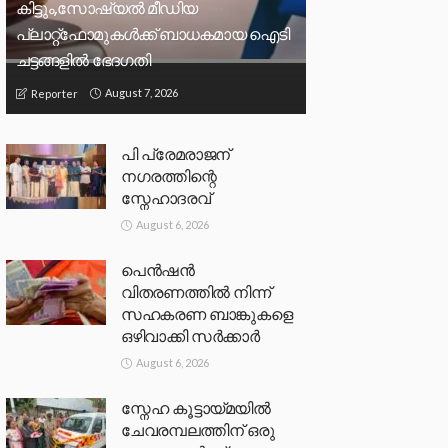
കിട്ടും,സോഷ്യല്‍ മീഡിയ
പ്ലാറ്റ്‌ഫോമുകള്‍ക്ക് ബാധകമായ ഐടി
ചട്ടങ്ങളില്‍ ഭേദഗതി
August 7, 2026
Reporter
പി പ്രേമരാജന്
നഗരത്തിന്റെ
സ്നേഹാദരവ്
August 6, 2026
പെൻഷൻ
വിതരണത്തിൽ നിന്ന്
സഹകരണ ബാങ്കുകളെ
ഒഴിവാക്കി സർക്കാർ
August 6, 2026
സ്നേഹ കൂട്ടായ്മയിൽ
ചേവരമ്പലത്തിന് ഒരു