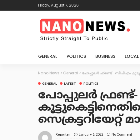
Friday, August 7, 2026
GENERAL
POLITICS
BUSINESS
LOCAL
Nano News
>
General
>
പോപ്പുലർ ഫ്രണ്ട്- സിപിഎം കൂട്ട
GENERAL
LATEST
POLITICS
പോപ്പുലർ ഫ്രണ്ട
കൂട്ടുകെട്ടിനെത
സെക്രട്ടറിയേറ്റ് 
January 6, 2022
No Comment
Reporter