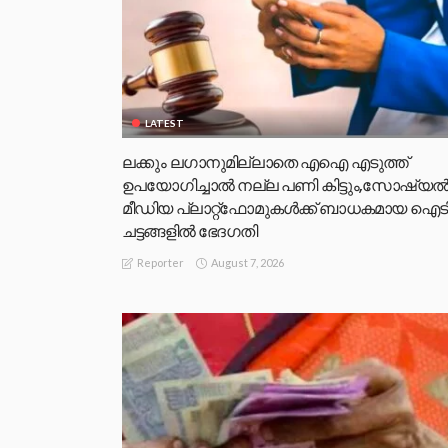
LATEST
ലക്കും ലഗാനുമില്ലാതെ എഐ എടുത്ത്
ഉപയോഗിച്ചാല്‍ നല്ല പണി കിട്ടും,സോഷ്യല്
മീഡിയ പ്ലാറ്റ്‌ഫോമുകള്‍ക്ക് ബാധകമായ ഐട
ചട്ടങ്ങളില്‍ ഭേദഗതി
August 7, 2026
Reporter