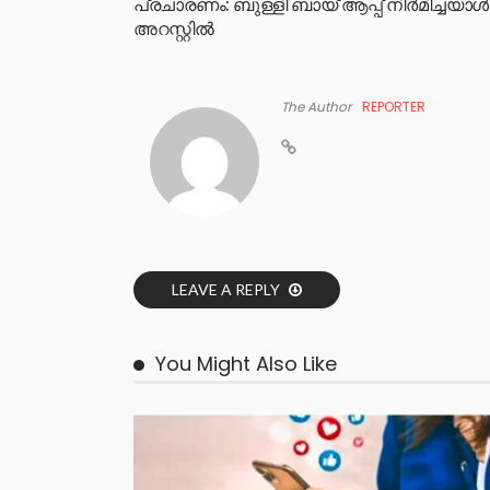
പ്രചാരണം: ബുള്ളി ബായ് ആപ്പ് നിർമിച്ചയാൾ
അറസ്റ്റിൽ
The Author
REPORTER
LEAVE A REPLY
You Might Also Like