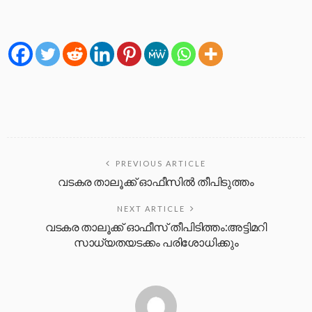
PREVIOUS ARTICLE
വടകര താലൂക്ക് ഓഫീസിൽ തീപിടുത്തം
NEXT ARTICLE
വടകര താലൂക്ക് ഓഫീസ് തീപിടിത്തം:അട്ടിമറി
സാധ്യതയടക്കം പരിശോധിക്കും