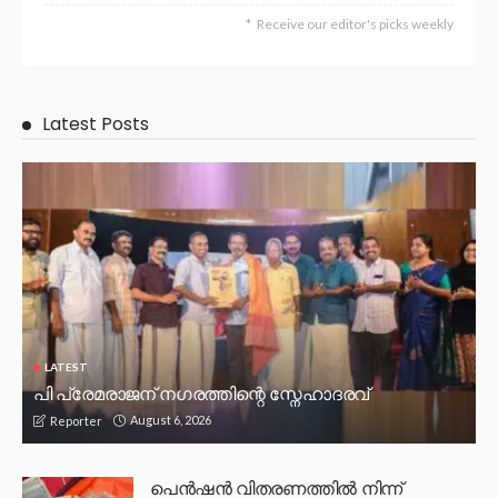
Receive our editor's picks weekly
Latest Posts
LATEST
പി പ്രേമരാജന് നഗരത്തിന്റെ സ്നേഹാദരവ്
August 6, 2026
Reporter
പെൻഷൻ വിതരണത്തിൽ നിന്ന്