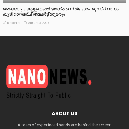
മഴക്കൊപ്പം കള്ളക്കടൽ ജാഗ്രത നിർദേശം, മൂന്ന് ദിവസം
കൂടി ഓറഞ്ച് അലർട്ട് തുടരും
August 5, 2026
Reporter
ABOUT US
A team of experinced hands are behind the screen