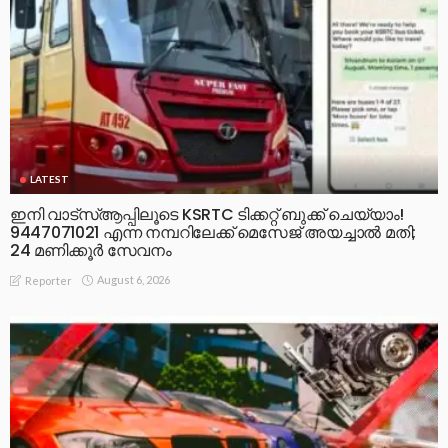
LATEST
ഇനി വാട്‌സ്ആപ്പിലൂടെ KSRTC ടിക്കറ്റ് ബുക്ക് ചെയ്യാം!
9447071021 എന്ന നമ്പറിലേക്ക് മെസേജ് അയച്ചാൽ മതി;
24 മണിക്കൂർ സേവനം
August 6, 2026
Reporter