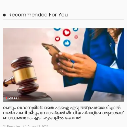
Recommended For You
LATEST
ലക്കും ലഗാനുമില്ലാതെ എഐ എടുത്ത് ഉപയോഗിച്ചാല്‍
നല്ല പണി കിട്ടും,സോഷ്യല്‍ മീഡിയ പ്ലാറ്റ്‌ഫോമുകള്‍ക്ക്
ബാധകമായ ഐടി ചട്ടങ്ങളില്‍ ഭേദഗതി
August 7, 2026
Reporter