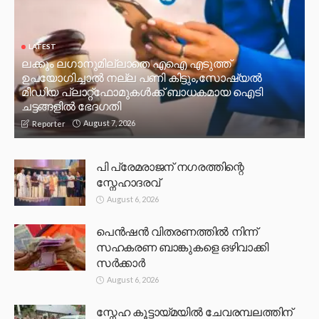
LATEST
ലക്കും ലഗാനുമില്ലാതെ എഐ എടുത്ത്
ഉപയോഗിച്ചാല്‍ നല്ല പണി കിട്ടും,സോഷ്യല്‍
മീഡിയ പ്ലാറ്റ്‌ഫോമുകള്‍ക്ക് ബാധകമായ ഐടി
ചട്ടങ്ങളില്‍ ഭേദഗതി
August 7, 2026
Reporter
പി പ്രേമരാജന് നഗരത്തിന്റെ
സ്നേഹാദരവ്
August 6, 2026
പെൻഷൻ വിതരണത്തിൽ നിന്ന്
സഹകരണ ബാങ്കുകളെ ഒഴിവാക്കി
സർക്കാർ
August 6, 2026
സ്നേഹ കൂട്ടായ്മയിൽ ചേവരമ്പലത്തിന്