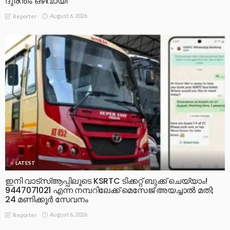
ദുരന്തം ഒഴിവായി
August 6, 2026
Reporter
LATEST
ഇനി വാട്‌സ്ആപ്പിലൂടെ KSRTC ടിക്കറ്റ് ബുക്ക് ചെയ്യാം!
9447071021 എന്ന നമ്പറിലേക്ക് മെസേജ് അയച്ചാൽ മതി;
24 മണിക്കൂർ സേവനം
August 6, 2026
Reporter