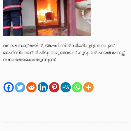
വടകര സബ്ബ് ജയിൽ, ട്രഷറി ബിൽഡിംഗിലുള്ള താലൂക്ക്
ഓഫീസിലാണ് തീ പിടുത്തമുണ്ടായത്. കൂടുതൽ ഫയർ ഫോഴ്സ്
സ്ഥലത്തേക്കെത്തുന്നുണ്ട്.