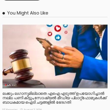
You Might Also Like
LATEST
ലക്കും ലഗാനുമില്ലാതെ എഐ എടുത്ത് ഉപയോഗിച്ചാല്‍
നല്ല പണി കിട്ടും,സോഷ്യല്‍ മീഡിയ പ്ലാറ്റ്‌ഫോമുകള്‍ക്ക്
ബാധകമായ ഐടി ചട്ടങ്ങളില്‍ ഭേദഗതി
August 7, 2026
Reporter