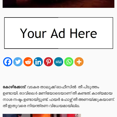
കോഴിക്കോട്
: വടകര താലൂക്ക് ഓഫീസിൽ തീ പിടുത്തം
ഉണ്ടായി. രാവിലെ 6 മണിയോടെയാണ് തീ കണ്ടത്. കാര്യമായ
നാശ നഷ്ടം ഉണ്ടായിട്ടുണ്ട്. ഫയർ ഫോഴ്സ് തീ അണയ്ക്കുകയാണ്.
തീ ഇതുവരെ നിയന്ത്രണ വിധേയമായില്ല.