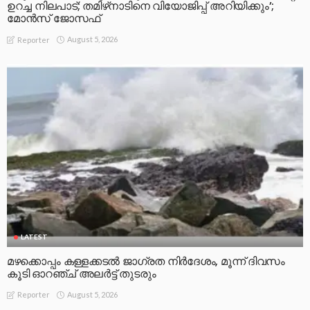
ഉറച്ച നിലപാട്; തമിഴ്‌നാടിനെ വിയോജിപ്പ് അറിയിക്കും’;
മോന്‍സ് ജോസഫ്
August 5, 2026
Reporter
LATEST
മഴക്കൊപ്പം കള്ളക്കടൽ ജാഗ്രത നിർദേശം, മൂന്ന് ദിവസം
കൂടി ഓറഞ്ച് അലർട്ട് തുടരും
August 5, 2026
Reporter