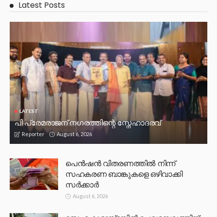
Latest Posts
LATEST
പി പ്രേമരാജന് നഗരത്തിന്റെ സ്നേഹാദരവ്
August 6, 2026
Reporter
പെൻഷൻ വിതരണത്തിൽ നിന്ന്
സഹകരണ ബാങ്കുകളെ ഒഴിവാക്കി
സർക്കാർ
August 6, 2026