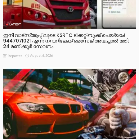
LATEST
ഇനി വാട്‌സ്ആപ്പിലൂടെ KSRTC ടിക്കറ്റ് ബുക്ക് ചെയ്യാം!
9447071021 എന്ന നമ്പറിലേക്ക് മെസേജ് അയച്ചാൽ മതി;
24 മണിക്കൂർ സേവനം
August 6, 2026
Reporter