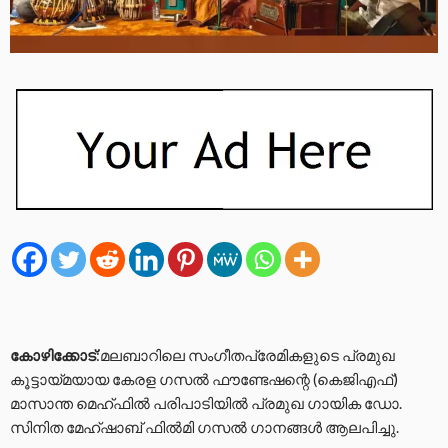
കോഴിക്കോട്
:മലബാറിലെ സംഗീതപ്രേമികളുടെ പ്രമുഖ
കൂട്ടായ്മയായ കേരള ഗസൽ ഫൗണ്ടേഷന്റെ (കെജിഎഫ്)
മാസാന്ത മെഹ്ഫിൽ പരിപാടിയിൽ പ്രമുഖ ഗായിക ഡോ.
സിനിത മേഹ്ഷാബ് ഫിൽമി ഗസൽ ഗാനങ്ങൾ ആലപിച്ചു.