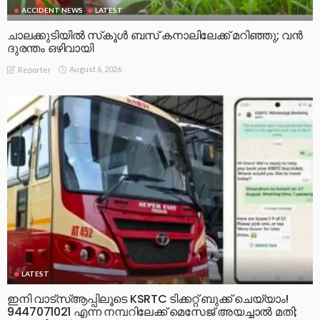
ACCIDENT NEWS
LATEST
ചാലക്കുടിയിൽ സ്‌കൂൾ ബസ് കനാലിലേക്ക് മറിഞ്ഞു; വൻ
ദുരന്തം ഒഴിവായി
August 6, 2026
Reporter
LATEST
ഇനി വാട്‌സ്ആപ്പിലൂടെ KSRTC ടിക്കറ്റ് ബുക്ക് ചെയ്യാം!
9447071021 എന്ന നമ്പറിലേക്ക് മെസേജ് അയച്ചാൽ മതി;