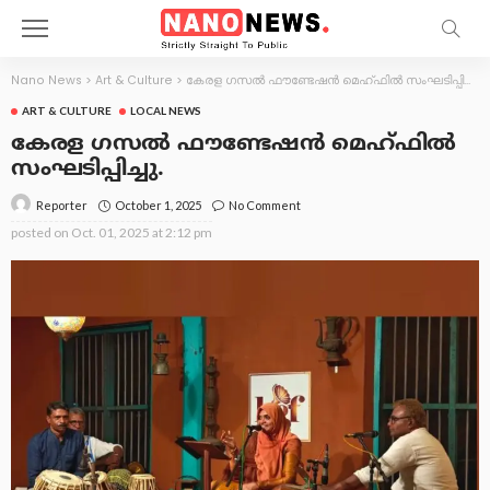
Nano News
>
Art & Culture
>
കേരള ഗസൽ ഫൗണ്ടേഷൻ മെഹ്ഫിൽ സംഘടിപ്പിച്ചു.
ART & CULTURE
LOCAL NEWS
കേരള ഗസൽ ഫൗണ്ടേഷൻ മെഹ്ഫിൽ
സംഘടിപ്പിച്ചു.
October 1, 2025
No Comment
Reporter
posted on
Oct. 01, 2025 at 2:12 pm