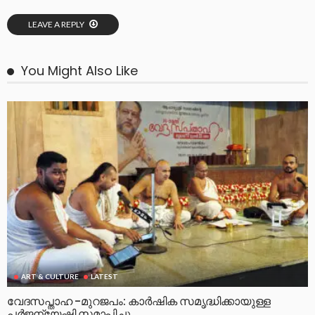
LEAVE A REPLY
You Might Also Like
ART & CULTURE
LATEST
വേദസപ്താഹ -മുറജപം: കാർഷിക സമൃദ്ധിക്കായുള്ള
പർജന്യേഷ്ടി സമാപിച്ചു