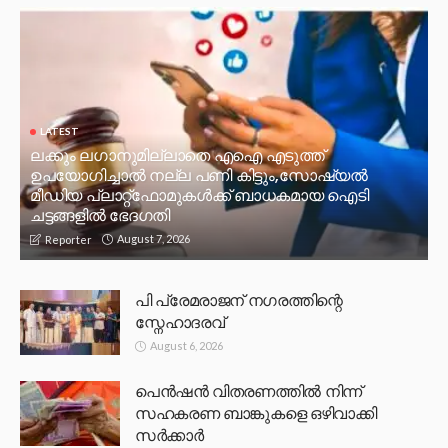
LATEST
ലക്കും ലഗാനുമില്ലാതെ എഐ എടുത്ത്
ഉപയോഗിച്ചാല്‍ നല്ല പണി കിട്ടും,സോഷ്യല്‍
മീഡിയ പ്ലാറ്റ്‌ഫോമുകള്‍ക്ക് ബാധകമായ ഐടി
ചട്ടങ്ങളില്‍ ഭേദഗതി
August 7, 2026
Reporter
പി പ്രേമരാജന് നഗരത്തിന്റെ
സ്നേഹാദരവ്
August 6, 2026
പെൻഷൻ വിതരണത്തിൽ നിന്ന്
സഹകരണ ബാങ്കുകളെ ഒഴിവാക്കി
സർക്കാർ