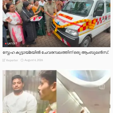
LATEST
സ്നേഹ കൂട്ടായ്മയിൽ ചേവരമ്പലത്തിന് ഒരു ആംബുലൻസ്.
August 6, 2026
Reporter