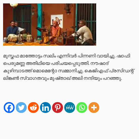
മുസ്തഫ മാത്തോട്ടം സലിം എന്നിവർ പിന്നണി വായിച്ചു. ഷാഫി
പെരുമണ്ണ അതിഥിയെ പരിചയപ്പെടുത്തി. നൗഷാദ്
കുഴിമ്പാടത്ത് മൊമെന്റോ സമ്മാനിച്ചു. കെജിഎഫ് പ്രസിഡന്റ്
ലിങ്കൺ സ്വാഗതവും മുഷ്താഖ് അലി നന്ദിയും പറഞ്ഞു.