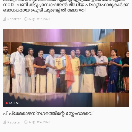
നല്ല പണി കിട്ടും,സോഷ്യല്‍ മീഡിയ പ്ലാറ്റ്‌ഫോമുകള്‍ക്ക്
ബാധകമായ ഐടി ചട്ടങ്ങളില്‍ ഭേദഗതി
August 7, 2026
Reporter
LATEST
പി പ്രേമരാജന് നഗരത്തിന്റെ സ്നേഹാദരവ്
August 6, 2026
Reporter