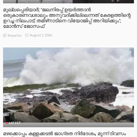
മുല്ലപ്പെരിയാര്‍; ‘ജലനിരപ്പ് ഉയര്‍ത്താന്‍
ഒരുകാരണവശാലും അനുവദിക്കില്ലെന്നത് കേരളത്തിന്റെ
ഉറച്ച നിലപാട്; തമിഴ്‌നാടിനെ വിയോജിപ്പ് അറിയിക്കും’;
മോന്‍സ് ജോസഫ്
August 5, 2026
Reporter
LATEST
മഴക്കൊപ്പം കള്ളക്കടൽ ജാഗ്രത നിർദേശം, മൂന്ന് ദിവസം