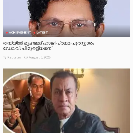
ACHIEVEMENT
LATEST
തയ്യിൽ മുഹമ്മദ് ഹാജി പ്രഥമ പുരസ്കാരം
ഡോ.വി.പി.മുരളീധരന്
August 5, 2026
Reporter