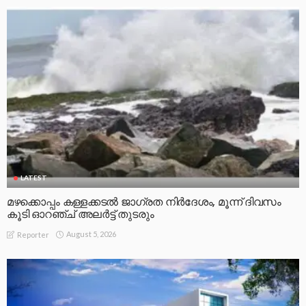
LATEST
മഴക്കൊപ്പം കള്ളക്കടൽ ജാഗ്രത നിർദേശം, മൂന്ന് ദിവസം
കൂടി ഓറഞ്ച് അലർട്ട് തുടരും
August 5, 2026
Reporter