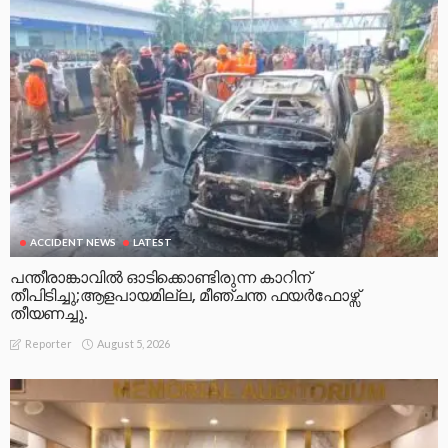
ACCIDENT NEWS
LATEST
പന്തീരാങ്കാവിൽ ഓടിക്കൊണ്ടിരുന്ന കാറിന്
തീപിടിച്ചു;ആളപായമില്ല, മീഞ്ചന്ത ഫയർഫോഴ്സ്
തീയണച്ചു.
August 5, 2026
Reporter