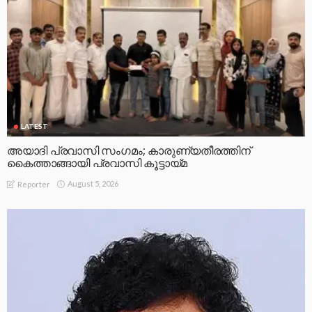
LATEST
അയാദി പ്രവാസി സംഗമം; കാരുണ്യതീരത്തിന്
കൈത്താങ്ങായി പ്രവാസി കൂട്ടായ്മ
August 5, 2026
Reporter