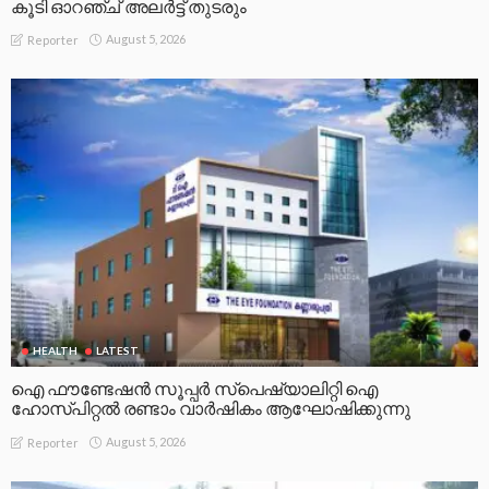
കൂടി ഓറഞ്ച് അലർട്ട് തുടരും
August 5, 2026
Reporter
HEALTH
LATEST
ഐ ഫൗണ്ടേഷൻ സൂപ്പർ സ്പെഷ്യാലിറ്റി ഐ
ഹോസ്പിറ്റൽ രണ്ടാം വാർഷികം ആഘോഷിക്കുന്നു
August 5, 2026
Reporter