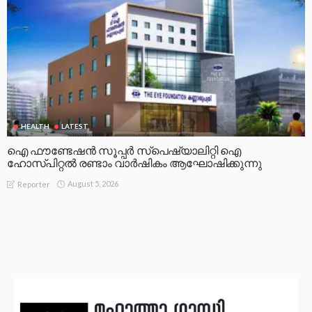
HEALTH
LATEST
ഐ ഫൗണ്ടേഷൻ സൂപ്പർ സ്പെഷ്യാലിറ്റി ഐ
ഹോസ്പിറ്റൽ രണ്ടാം വാർഷികം ആഘോഷിക്കുന്നു
August 5, 2026
Reporter