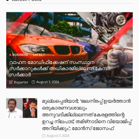
BUSINESS
LATEST
വാഹന മോഡിഫിക്കേഷന് സംസ്ഥാന
സർക്കാറുകൾക്ക് അധികാരമില്ലെന്ന് കേന്ദ്ര
സർക്കാർ
August 5, 2026
Reporter
മുല്ലപ്പെരിയാര്‍; ‘ജലനിരപ്പ് ഉയര്‍ത്താന്‍
ഒരുകാരണവശാലും
അനുവദിക്കില്ലെന്നത് കേരളത്തിന്റെ
ഉറച്ച നിലപാട്; തമിഴ്‌നാടിനെ വിയോജിപ്പ്
അറിയിക്കും’; മോന്‍സ് ജോസഫ്
August 5, 2026