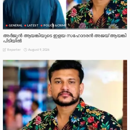
GENERAL
LATEST
POLICE &CRIME
അർജുൻ ആയങ്കിയുടെ ഇളയ സഹോദരൻ അജയ് ആയങ്കി
പിടിയിൽ
August 9, 2026
Reporter