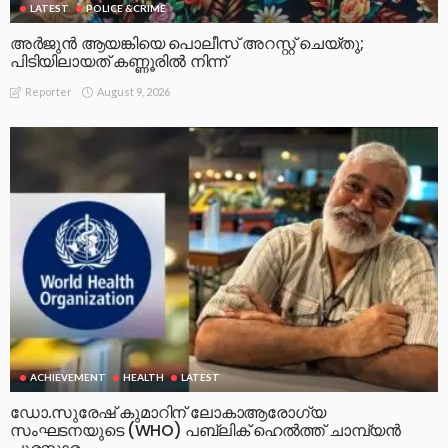
LATEST
POLICE &CRIME
അർജുൻ ആയങ്കിയെ പൊലീസ് അറസ്റ്റ് ചെയ്‌തു;
പിടിയിലായത് കണ്ണൂരിൽ നിന്ന്
August 9, 2026
Reporter
ACHIEVEMENT
HEALTH
LATEST
ഡോ.സുരേഷ് കുമാറിന് ലോകാആരോഗ്യ
സംഘടനയുടെ (WHO) പബ്ലിക് ഹെൽത്ത് ചാമ്പ്യൻ