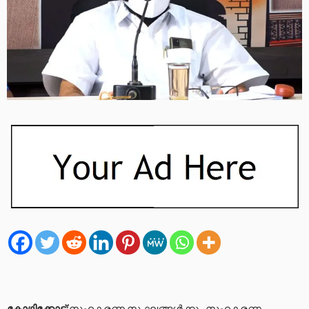
കോഴിക്കോട്
:സഹകരണ സംഘങ്ങള്‍ക്കും സഹകരണ