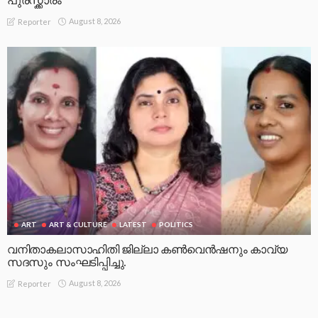
പുരസ്ക്കാരം
August 8, 2026
Reporter
ART
ART & CULTURE
LATEST
POLITICS
വനിതാകലാസാഹിതി ജില്ലാ കൺവെൻഷനും കാവ്യ
സദസും സംഘടിപ്പിച്ചു.
August 8, 2026
Reporter