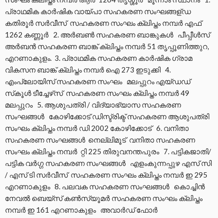
പ്രാഥമിക കാര്‍ഷിക വായ്പാ സഹകരണ സംഘങ്ങള്ഡ
കതിരൂര്‍ സര്‍വീസ് സഹകരണ സംഘം ക്ലിപ്തം നമ്പര്‍ എഫ്
1262 കണ്ണൂര്‍ 2. അര്‍ബണ്‍ സഹകരണ ബാങ്കുകള്‍ പീപ്പീള്‍സ്
അര്‍ബന്‍ സഹകരണ ബാങ്ക് ക്ലിപ്തം നമ്പര്‍ 51 തൃപ്പൂണിത്തുറ,
എറണാകുളം. 3. പ്രാഥമിക സഹകരണ കാര്‍ഷിക ഗ്രാമ
വികസന ബാങ്ക് ക്ലിപ്തം നമ്പര്‍ ഐ 273 ഇടുക്കി 4.
എംപ്ലോയിസ് സഹകരണ സംഘം മലപ്പുറം എയ്ഡഡ്
സ്‌കൂള്‍ ടീച്ചേഴ്‌സ് സഹകരണ സംഘം ക്ലിപ്തം നമ്പര്‍ 49
മലപ്പുറം 5. ആശുപത്രി / വിദ്യാഭ്യാസ സഹകരണ
സംഘങ്ങള്‍ കോഴിക്കോട് ഡിസ്ട്രിക്ട് സഹകരണ ആശുപത്രി
സംഘം ക്ലിപ്തം നമ്പര്‍ ഡി 2002 കോഴിക്കോട് 6. വനിതാ
സഹകരണ സംഘങ്ങള്‍ നെല്ലിമൂട് വനിതാ സഹകരണ
സംഘം ക്ലിപ്തം നമ്പര്‍ റ്റി 225 തിരുവനന്തപുരം 7. പട്ടികജാതി/
പട്ടിക വര്‍ഗ്ഗ സഹകരണ സംഘങ്ങള്‍ എളംകുന്നപ്പുഴ എസ് സി
/ എസ് ടി സര്‍വീസ് സഹകരണ സംഘം ക്ലിപ്തം നമ്പര്‍ ഇ 295
എറണാകുളം 8. പലവക സഹകരണ സംഘങ്ങള്‍ കൊച്ചിന്‍
നേവല്‍ ബെയ്‌സ് കണ്‍സ്യൂമര്‍ സഹകരണ സംഘം ക്ലിപ്തം
നമ്പര്‍ ഇ 161 എറണാകുളം അവാര്‍ഡ് ഫോര്‍