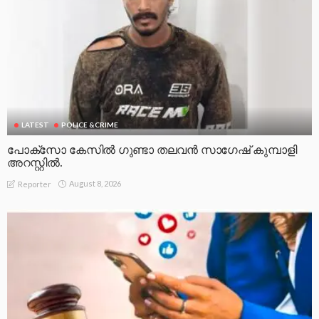
LATEST
POLICE &CRIME
പോക്സോ കേസിൽ ഗുണ്ടാ തലവൻ സാഗേഷ് കുമ്പാളി
അറസ്റ്റിൽ.
August 8, 2026
Reporter