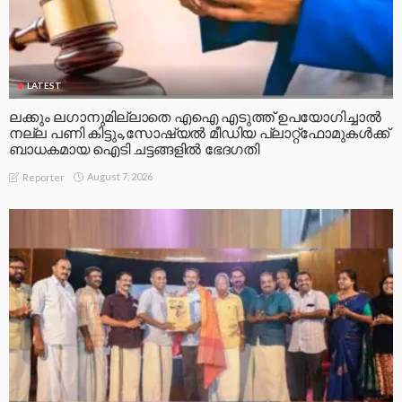
LATEST
ലക്കും ലഗാനുമില്ലാതെ എഐ എടുത്ത് ഉപയോഗിച്ചാല്‍
നല്ല പണി കിട്ടും,സോഷ്യല്‍ മീഡിയ പ്ലാറ്റ്‌ഫോമുകള്‍ക്ക്
ബാധകമായ ഐടി ചട്ടങ്ങളില്‍ ഭേദഗതി
August 7, 2026
Reporter