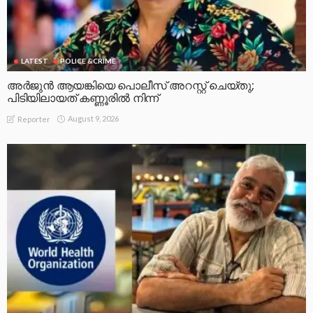
LATEST
POLICE &CRIME
അർജുൻ ആയങ്കിയെ പൊലീസ് അറസ്റ്റ് ചെയ്‌തു;
പിടിയിലായത് കണ്ണൂരിൽ നിന്ന്
August 9, 2026
Reporter