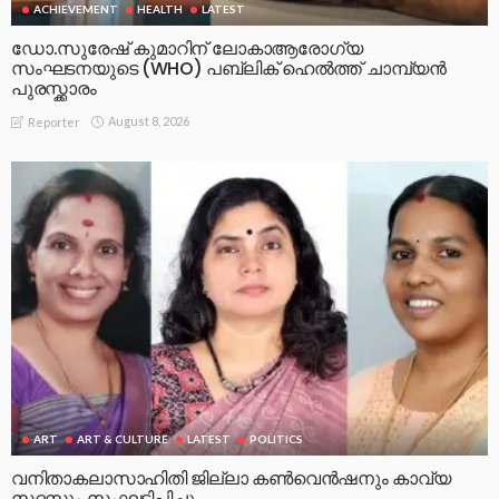
ACHIEVEMENT
HEALTH
LATEST
ഡോ.സുരേഷ് കുമാറിന് ലോകാആരോഗ്യ
സംഘടനയുടെ (WHO) പബ്ലിക് ഹെൽത്ത് ചാമ്പ്യൻ
പുരസ്ക്കാരം
August 8, 2026
Reporter
ART
ART & CULTURE
LATEST
POLITICS
വനിതാകലാസാഹിതി ജില്ലാ കൺവെൻഷനും കാവ്യ
സദസും സംഘടിപ്പിച്ചു.