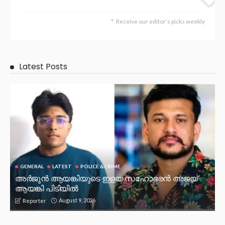
Receive our editor's picks weekly
Latest Posts
GENERAL
LATEST
POLICE &CRIME
അർജുൻ ആയങ്കിയുടെ ഇളയ സഹോദരൻ അജയ്
ആയങ്കി പിടിയിൽ
August 9, 2026
Reporter