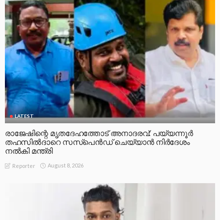
LATEST
രാജേഷിന്റെ മൃതദേഹത്തോട് അനാദരവ്: പയ്യന്നൂർ
തഹസിൽദാറെ സസ്പെൻഡ് ചെയ്യാൻ നിർദേശം
നൽകി മന്ത്രി
August 8, 2026
Reporter