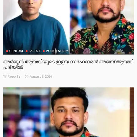
GENERAL
LATEST
POLICE &CRIME
അർജുൻ ആയങ്കിയുടെ ഇളയ സഹോദരൻ അജയ് ആയങ്കി
പിടിയിൽ
August 9, 2026
Reporter