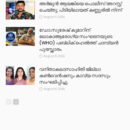
അർജുൻ ആയങ്കിയെ പൊലീസ് അറസ്റ്റ്
ചെയ്‌തു; പിടിയിലായത് കണ്ണൂരിൽ നിന്ന്
August 9, 2026
ഡോ.സുരേഷ് കുമാറിന്
ലോകാആരോഗ്യ സംഘടനയുടെ
(WHO) പബ്ലിക് ഹെൽത്ത് ചാമ്പ്യൻ
പുരസ്ക്കാരം
August 8, 2026
വനിതാകലാസാഹിതി ജില്ലാ
കൺവെൻഷനും കാവ്യ സദസും
സംഘടിപ്പിച്ചു.
August 8, 2026