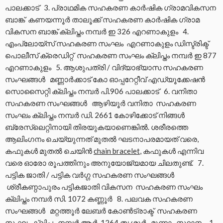
പാലക്കാട് 3. പ്രാഥമിക സഹകരണ കാര്‍ഷിക ഗ്രാമവികസന
ബാങ്ക് കണയന്നൂര്‍ താലൂക്ക് സഹകരണ കാര്‍ഷിക ഗ്രാമ
വികസന ബാങ്ക് ക്ലിപ്തം നമ്പര്‍ ഇ 326 എറണാകുളം 4.
എംപ്ലോയ്‌സ് സഹകരണ സംഘം എറണാകുളം ഡിസ്ട്രിക്ട്
പൊലീസ് ക്രെഡിറ്റ് സഹകരണ സംഘം ക്ലിപ്തം നമ്പര്‍ ഇ 877
എറണാകുളം 5. ആശുപത്രി / വിദ്യാഭ്യാസ സഹകരണ
സംഘങ്ങള്‍ മണ്ണാര്‍ക്കാട് കോ ഓപ്പറേറ്റീവ് എഡ്യൂക്കേഷന്‍
സൊസൈറ്റി ക്ലിപ്തം നമ്പര്‍ പി.906 പാലക്കാട് 6. വനിതാ
സഹകരണ സംഘങ്ങള്‍ ആഴിയൂര്‍ വനിതാ സഹകരണ
സംഘം ക്ലിപ്തം നമ്പര്‍ ഡി. 2661 കോഴിക്കോട് നിങ്ങൾ
ബ്രേസ്ലെറ്റിനായി തിരയുകയാണെങ്കിൽ. ശരീരത്തെ
ആലിംഗനം ചെയ്യുന്നത് മുതൽ ഘടനാപരമായത് വരെ,
കഫുകൾ മുതൽ ചെയിൻ
chain bracelet
, കഫുകൾ എന്നിവ
വരെ ഓരോ രൂപത്തിനും അനുയോജ്യമായ ചിലതുണ്ട്. 7.
പട്ടിക ജാതി / പട്ടിക വര്‍ഗ്ഗ സഹകരണ സംഘങ്ങള്‍
ശ്രീകണ്ഠാപുരം പട്ടികജാതി വികസന സഹകരണ സംഘം
ക്ലിപ്തം നമ്പര്‍ സി. 1072 കണ്ണൂര്‍ 8. പലവക സഹകരണ
സംഘങ്ങള്‍ മറ്റത്തൂര്‍ ലേബര്‍ കോണ്‍ട്രാക്ട് സഹകരണ
സംഘം ക്ലിപ്തം നമ്പര്‍ ആര്‍ 1264 തൃശ്ശൂര്‍ മൂന്നാം സ്ഥാനം 1.