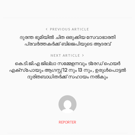
PREVIOUS ARTICLE
ദുരന്ത ഭൂമിയിൽ ചിത ഒരുക്കിയ സേവാഭാരതി
പ്രവർത്തകർക്ക് ബിജെപിയുടെ ആദരവ്
NEXT ARTICLE
കെ.ടി.ജി.എ ജില്ലാ സമ്മേളനവും ട്രേഡ് ഫെയർ
എക്സ്പോയും ആഗസ്റ്റ് 12 നും 13 നും , ഉരുൾപൊട്ടൽ
ദുരിതബാധിതർക്ക് സഹായം നൽകും
REPORTER