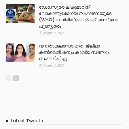
ഡോ.സുരേഷ് കുമാറിന്
ലോകാആരോഗ്യ സംഘടനയുടെ
(WHO) പബ്ലിക് ഹെൽത്ത് ചാമ്പ്യൻ
പുരസ്ക്കാരം
August 8, 2026
വനിതാകലാസാഹിതി ജില്ലാ
കൺവെൻഷനും കാവ്യ സദസും
സംഘടിപ്പിച്ചു.
August 8, 2026
Latest Tweets