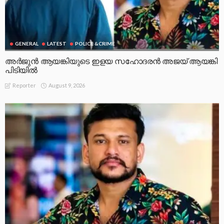
GENERAL
LATEST
POLICE &CRIME
അർജുൻ ആയങ്കിയുടെ ഇളയ സഹോദരൻ അജയ് ആയങ്കി
പിടിയിൽ
August 9, 2026
Reporter