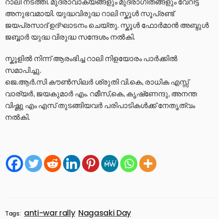
റാലി നടത്തി. മുദ്രാവാക്യങ്ങളും മുദ്രാഗീതങ്ങളും വേറിട്ട
അനുഭവമായി. യുദ്ധവിരുദ്ധ റാലി സ്കൂൾ സൂപ്രണ്ട്
ജയപ്രസാദ് ഉദ്ഘാടനം ചെയ്തു. സ്കൂൾ ഫോർമാൻ അബ്ദുൾ
ജബ്ബാർ യുദ്ധ വിരുദ്ധ സന്ദേശം നൽകി.
സ്കൂളിൽ നിന്ന് ആരംഭിച്ച റാലി നിളയോരം പാർക്കിൽ
സമാപിച്ചു.
ജെ.ആർ.സി കൗൺസിലർ ശ്രുതി വി.കെ, രാധിക എസ്സ്
വാര്യർ, ജയകുമാർ എം. റമീസ്,കെ, കൃഷ്‌ണേന്ദു, അനന്ത
വിഷ്ണു എം എസ് തുടങ്ങിയവർ പരിപാടികൾക്ക് നേതൃത്വം
നൽകി.
anti-war rally
Nagasaki Day
Tags: