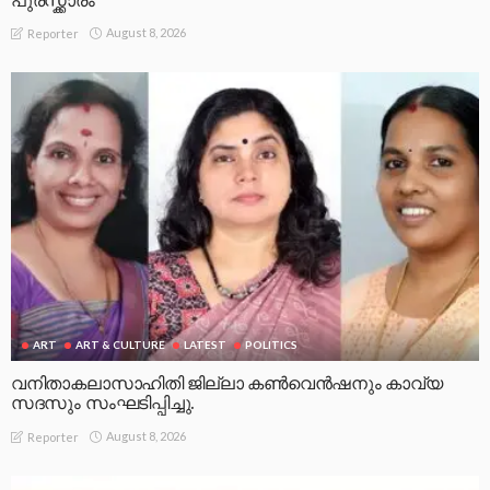
പുരസ്ക്കാരം
August 8, 2026
Reporter
ART
ART & CULTURE
LATEST
POLITICS
വനിതാകലാസാഹിതി ജില്ലാ കൺവെൻഷനും കാവ്യ
സദസും സംഘടിപ്പിച്ചു.
August 8, 2026
Reporter