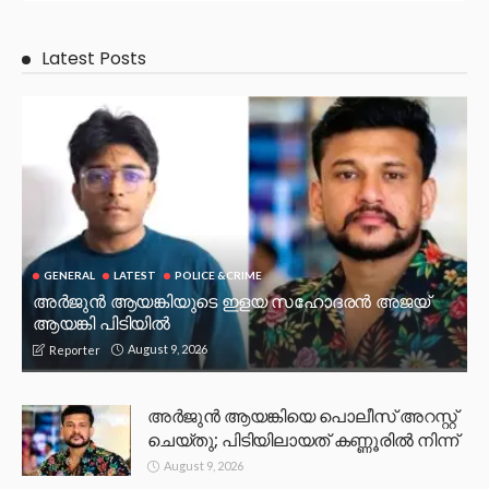
Latest Posts
GENERAL
LATEST
POLICE &CRIME
അർജുൻ ആയങ്കിയുടെ ഇളയ സഹോദരൻ അജയ്
ആയങ്കി പിടിയിൽ
August 9, 2026
Reporter
അർജുൻ ആയങ്കിയെ പൊലീസ് അറസ്റ്റ്
ചെയ്‌തു; പിടിയിലായത് കണ്ണൂരിൽ നിന്ന്
August 9, 2026