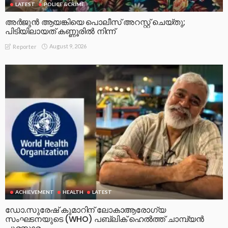
LATEST
POLICE &CRIME
അർജുൻ ആയങ്കിയെ പൊലീസ് അറസ്റ്റ് ചെയ്‌തു;
പിടിയിലായത് കണ്ണൂരിൽ നിന്ന്
August 9, 2026
Reporter
ACHIEVEMENT
HEALTH
LATEST
ഡോ.സുരേഷ് കുമാറിന് ലോകാആരോഗ്യ
സംഘടനയുടെ (WHO) പബ്ലിക് ഹെൽത്ത് ചാമ്പ്യൻ