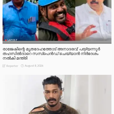
LATEST
രാജേഷിന്റെ മൃതദേഹത്തോട് അനാദരവ്: പയ്യന്നൂർ
തഹസിൽദാറെ സസ്പെൻഡ് ചെയ്യാൻ നിർദേശം
നൽകി മന്ത്രി
August 8, 2026
Reporter