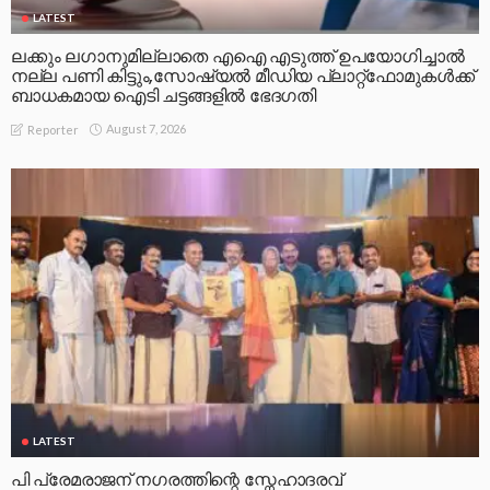
LATEST
ലക്കും ലഗാനുമില്ലാതെ എഐ എടുത്ത് ഉപയോഗിച്ചാല്‍
നല്ല പണി കിട്ടും,സോഷ്യല്‍ മീഡിയ പ്ലാറ്റ്‌ഫോമുകള്‍ക്ക്
ബാധകമായ ഐടി ചട്ടങ്ങളില്‍ ഭേദഗതി
August 7, 2026
Reporter
LATEST
പി പ്രേമരാജന് നഗരത്തിന്റെ സ്നേഹാദരവ്