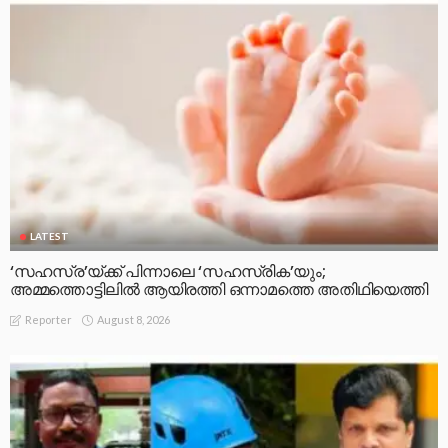
LATEST
‘സഹസ്ര’യ്ക്ക് പിന്നാലെ ‘സഹസ്രിക’യും;
അമ്മത്തൊട്ടിലിൽ ആയിരത്തി ഒന്നാമത്തെ അതിഥിയെത്തി
August 8, 2026
Reporter