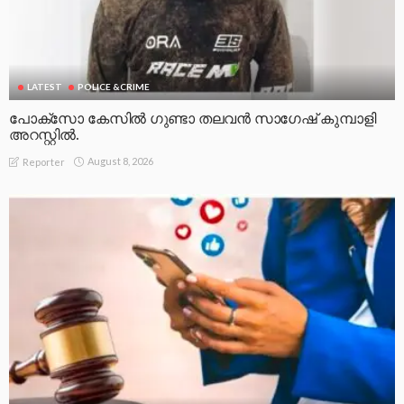
LATEST
POLICE &CRIME
പോക്സോ കേസിൽ ഗുണ്ടാ തലവൻ സാഗേഷ് കുമ്പാളി
അറസ്റ്റിൽ.
August 8, 2026
Reporter