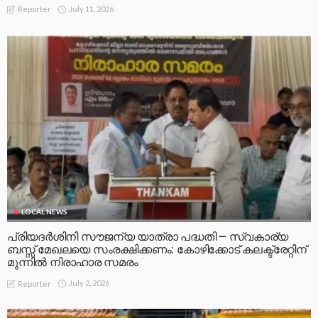
July 11, 2026
Reporter
LOCAL NEWS
പ്രിയദർശിനി സൗജന്യ യാത്രാ പദ്ധതി – സ്വകാര്യ
ബസ്സ് മേഖലയെ സംരക്ഷിക്കണം: കോഴിക്കോട് കലക്ട്രേറ്റിന്
മുന്നിൽ നിരാഹാര സമരം
July 2, 2026
Reporter