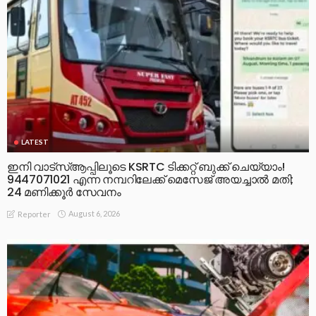
LATEST
ഇനി വാട്‌സ്ആപ്പിലൂടെ KSRTC ടിക്കറ്റ് ബുക്ക് ചെയ്യാം!
9447071021 എന്ന നമ്പറിലേക്ക് മെസേജ് അയച്ചാൽ മതി;
24 മണിക്കൂർ സേവനം
August 6, 2026
Reporter