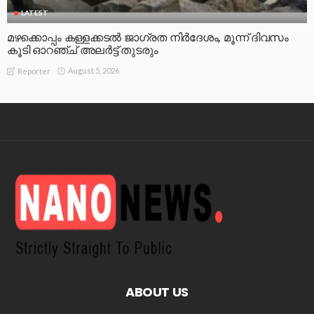
LATEST
മഴക്കൊപ്പം കള്ളക്കടൽ ജാഗ്രത നിർദേശം, മൂന്ന് ദിവസം
കൂടി ഓറഞ്ച് അലർട്ട് തുടരും
August 5, 2026
Reporter
ABOUT US