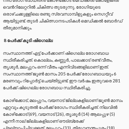
നിപ രോഗ ബാധിതൻ കോഴിക്കോട് മെഡിക്കൽ കോളേജിൽ
വെൻറിലേറ്ററിൽ ചികിത്സ തുടരുന്നു. രോഗിയുടെ
ഒരാഴ്ചക്കുള്ളിലെ രണ്ടു സ്രവസാമ്പിളുകളും നെഗറ്റീവ്
ആയിട്ടുണ്ട്. തുടർ ചികിത്സാനടപടികൾ മെഡിക്കൽ ബോർഡ്
തീരുമാനിക്കും.
8 പേർക്ക് കൂടി ഷിഗെല്ല
സംസ്ഥാനത്ത് എട്ട് പേർക്കാണ് ഷിഗെല്ല രോഗബാധ
സ്ഥിരീകരിച്ചത്. കൊല്ലം, കണ്ണൂർ, പാലക്കാട് രണ്ട് വീതം,
തൃശൂർ, മലപ്പുറം ഒന്ന് വീതം എന്നിവിടങ്ങളിലാണ് ഇത്.
സംസ്ഥാനത്ത് ജൂൺ മാസം 205 പേര്‍ക്ക് രോഗബാധയും 6
മരണവും റിപ്പോർട്ട് ചെയ്തിട്ടുണ്ട്. ഈ വർഷം ഇതുവരെ 281
പേർക്ക് ഷിഗെല്ല രോഗബാധ സ്ഥിരീകരിച്ചു.
കോഴിക്കോട്, മലപ്പുറം, വയനാട് ജില്ലകളിലാണ് ജൂൺ മാസം
ഏറ്റവും കൂടുതൽ പേർക്ക് രോഗം സ്ഥിരീകരിച്ചത്. നിലവിൽ
കോഴിക്കോട് (69), വയനാട് (26), തൃശൂർ (14) ആലപ്പുഴ (5)
എന്നീ നാല് ജില്ലകളിലാണ് ഔട്ബ്രേക്ക്
പ്രഖ്യാപിച്ചിട്ടുള്ളത്. മലപ്പുറം (33), തിരുവനന്തപുരം (18),