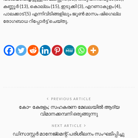
കണ്ണൂർ (13), കൊല്ലം (15), ഇടുക്കി (3), എറണാകുളം (4),
പാലക്കാട് (5) എന്നിവിടിങ്ങളിലും ജൂൺ മാസം ഷിഗെല്ല
രോഗബാധ റിപ്പോർട്ട് ചെയ്തു.
PREVIOUS ARTICLE
കോ- കേരളം; സഹകരണ മേഖലയിൽ ആദ്യ
വിമാനക്കമ്പനി ഒരുങ്ങുന്നു
NEXT ARTICLE
ഡിസാസ്റ്റര്‍ മാനേജ്‌മെന്റ് പരിശീലനം സംഘടിപ്പിച്ചു