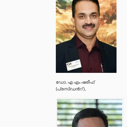
ഡോ. എ എം ഷരീഫ്
(പ്രസിഡൻറ് ),