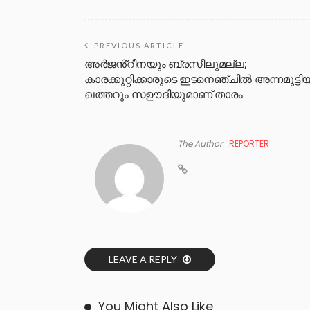
PREVIOUS ARTICLE
അർജൻ്റീനയും ബ്രസീലുമല്ല;
കാരക്കുറ്റിക്കാരുടെ ഇടനെഞ്ചിൽ അന്നമുട്ടി
ഖത്തറും സഊദിയുമാണ് താരം
The Author
REPORTER
LEAVE A REPLY
You Might Also Like