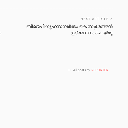
NEXT ARTICLE
ബിജെപി ​ഗൃഹസമ്പർക്കം കെ.സുരേന്ദ്രൻ
യ
ഉദ്ഘാടനം ചെയ്തു
All posts by
REPORTER