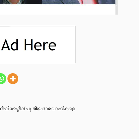
നീഷിയേറ്റീവ് പുതിയ ഭാരവാഹികളെ