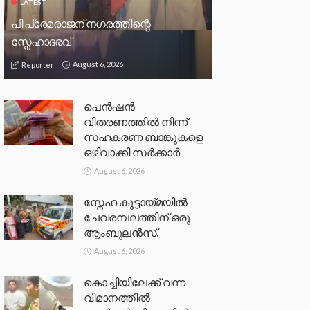
LATEST
പി പ്രേമരാജന് നഗരത്തിന്റെ
സ്നേഹാദരവ്
August 6, 2026
Reporter
പെൻഷൻ
വിതരണത്തിൽ നിന്ന്
സഹകരണ ബാങ്കുകളെ
ഒഴിവാക്കി സർക്കാർ
August 6, 2026
സ്നേഹ കൂട്ടായ്മയിൽ
ചേവരമ്പലത്തിന് ഒരു
ആംബുലൻസ്.
August 6, 2026
കൊച്ചിയിലേക്ക് വന്ന
വിമാനത്തിൽ