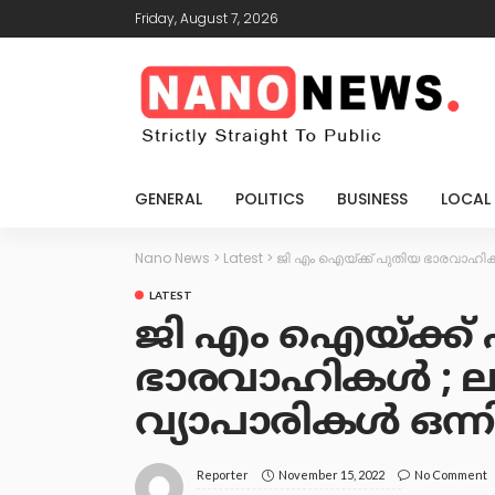
Friday, August 7, 2026
GENERAL
POLITICS
BUSINESS
LOCAL
Nano News
>
Latest
>
ജി എം ഐയ്ക്ക് പുതിയ ഭാരവാഹിക
LATEST
ജി എം ഐയ്ക്ക്
ഭാരവാഹികൾ ; 
വ്യാപാരികൾ ഒന്ന
November 15, 2022
No Comment
Reporter