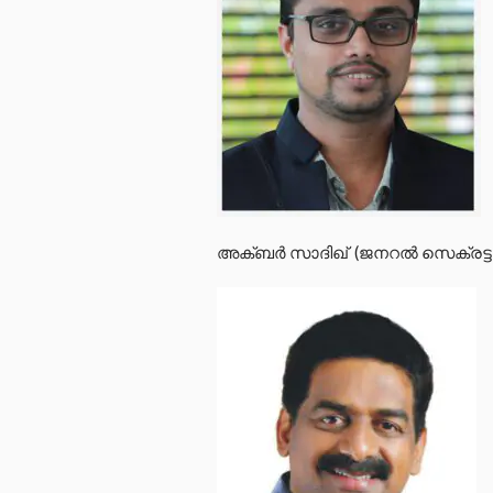
അക്ബർ സാദിഖ് (ജനറൽ സെക്രട്ടറി