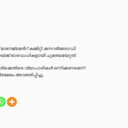
് മാനേജ്മെൻറ് കമ്മിറ്റി .ജനറൽബോഡി
്ക്ക് ഭാരവാഹികളായി ചുമതലയേറ്റത്.
ക്കെതിരെ വ്യാപാരികൾ ഒന്നിക്കണമെന്ന്
്രമേയം അവതരിപ്പിച്ചു.