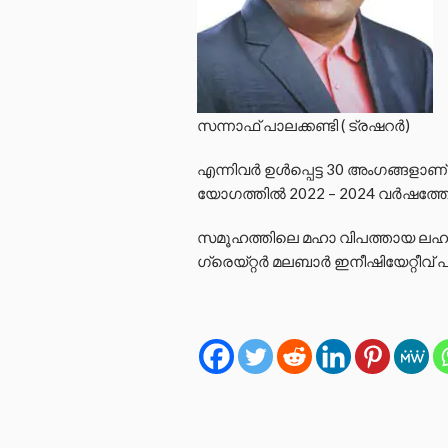
സന്നാഫ് പാലക്കണ്ടി ( ട്രഷറർ)
എന്നിവർ ഉൾപ്പെട്ട 30 അംഗങ്ങളാണ
യോഗത്തിൽ 2022 – 2024 വർഷത്തേയ
സമൂഹത്തിലെ മഹാ വിപത്തായ ലഹരി
ഗ്രെയ്റ്റർ മലബാർ ഇനീഷിയേറ്റീവ് പ