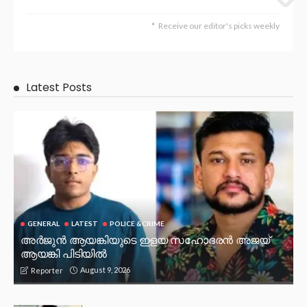
Receive our editor's picks weekly
Latest Posts
GENERAL
LATEST
POLICE &CRIME
അർജുൻ ആയങ്കിയുടെ ഇളയ സഹോദരൻ അജയ്
ആയങ്കി പിടിയിൽ
August 9, 2026
Reporter