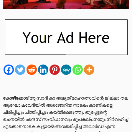
കോഴിക്കോട്:
ആസാദി കാ അമൃത് മഹോത്സവിന്റെ ജില്ലാ തല
ആഘോഷവേദിയിൽ അരങ്ങേറിയ നാടകം കാണികളെ
ചിരിപ്പിച്ചും ചിന്തിപ്പിച്ചും കയ്യിലെടുത്തു. തുപ്പേട്ടന്റെ
രചനയിൽ ഛന്ദസ് സംവിധാനവും രൂപകല്പനയും നിർവഹിച്ച്
എടക്കാട് നാടക കൂട്ടായ്മ അവതരിപ്പിച്ച അവാർഡ് എന്ന