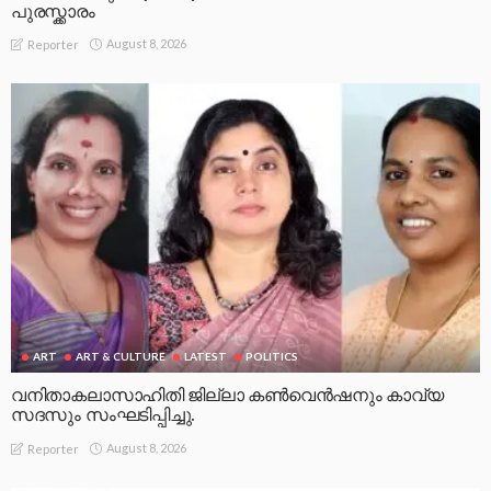
പുരസ്ക്കാരം
August 8, 2026
Reporter
ART
ART & CULTURE
LATEST
POLITICS
വനിതാകലാസാഹിതി ജില്ലാ കൺവെൻഷനും കാവ്യ
സദസും സംഘടിപ്പിച്ചു.
August 8, 2026
Reporter