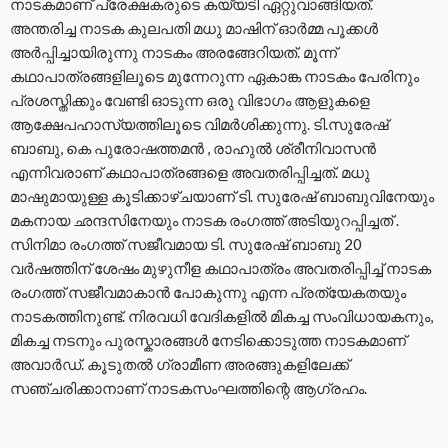
നാടകമാണ് പ്രേക്ഷകരുടെ കയ്യടി ഏറ്റുവാങ്ങിയത്.
അന്തരിച്ച നാടക കുലപതി മധു മാഷിന് ഓർമ്മ പൂക്കൾ
അർപ്പിച്ചായിരുന്നു നാടകം അരങ്ങേറിയത്. മൂന്ന്
കഥാപാത്രങ്ങളിലൂടെ മുന്നേറുന്ന ഏകാങ്ക നാടകം പേരിനും
പ്രശസ്തിക്കും വേണ്ടി ഓടുന്ന ഒരു വിഭാഗം ആളുകളെ
ആക്ഷേപഹാസ്യത്തിലൂടെ വിമർശിക്കുന്നു. ടി.സുരേഷ്
ബാബു, കെ പുരോഷത്തമൻ , രാഹുൽ ശ്രീനിവാസൻ
എന്നിവരാണ് കഥാപാത്രങ്ങളെ അവതരിപ്പിച്ചത്. മധു
മാഷുമായുള്ള കൂടിക്കാഴ്ചയാണ് ടി. സുരേഷ് ബാബുവിനേയും
മകനായ ഛന്ദസിനേയും നാടക രംഗത്ത് അടിയുറപ്പിച്ചത് .
സിനിമാ രംഗത്ത് സജീവമായ ടി. സുരേഷ് ബാബു 20
വർഷത്തിന് ശേഷം മുഴുനീള കഥാപാത്രം അവതരിപ്പിച്ച് നാടക
രംഗത്ത് സജീവമാകാൻ പോകുന്നു എന്ന പ്രത്യേകതയും
നാടകത്തിനുണ്ട്. നിരവധി വേദികളിൽ മികച്ച സംവിധായകനും,
മികച്ച നടനും പുരസ്കാരങ്ങൾ നേടിക്കൊടുത്ത നാടകമാണ്
അവാർഡ്. കൂടുതൽ ഗ്രാമീണ അരങ്ങുകളിലേക്ക്
സഞ്ചരിക്കാനാണ് നാടകസംഘത്തിന്റെ ആഗ്രഹം.