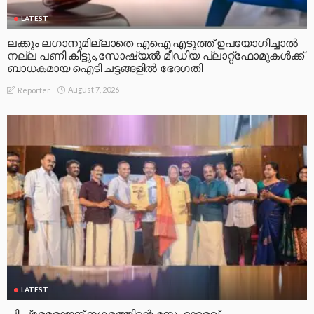
LATEST
ലക്കും ലഗാനുമില്ലാതെ എഐ എടുത്ത് ഉപയോഗിച്ചാല്‍
നല്ല പണി കിട്ടും,സോഷ്യല്‍ മീഡിയ പ്ലാറ്റ്‌ഫോമുകള്‍ക്ക്
ബാധകമായ ഐടി ചട്ടങ്ങളില്‍ ഭേദഗതി
August 7, 2026
Reporter
LATEST