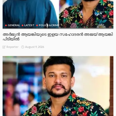
GENERAL
LATEST
POLICE &CRIME
അർജുൻ ആയങ്കിയുടെ ഇളയ സഹോദരൻ അജയ് ആയങ്കി
പിടിയിൽ
August 9, 2026
Reporter