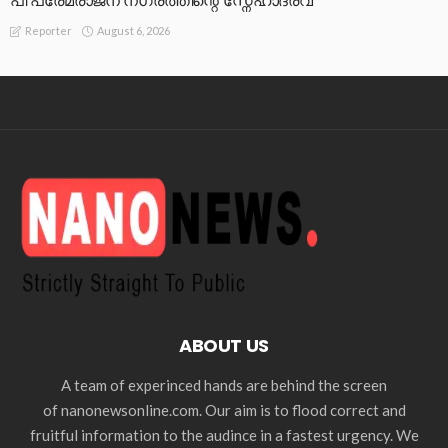
പി പ്രേമരാജന് നഗരത്തിന്റെ സ്നേഹാദരവ്
August 6, 2026
Reporter
ABOUT US
A team of experinced hands are behind the screen
of nanonewsonline.com. Our aim is to flood correct and
fruitful information to the audince in a fastest urgency. We