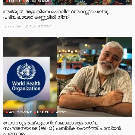
LATEST
POLICE &CRIME
അർജുൻ ആയങ്കിയെ പൊലീസ് അറസ്റ്റ് ചെയ്‌തു;
പിടിയിലായത് കണ്ണൂരിൽ നിന്ന്
August 9, 2026
Reporter
ACHIEVEMENT
HEALTH
LATEST
ഡോ.സുരേഷ് കുമാറിന് ലോകാആരോഗ്യ
സംഘടനയുടെ (WHO) പബ്ലിക് ഹെൽത്ത് ചാമ്പ്യൻ
പുരസ്ക്കാരം