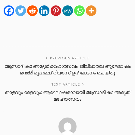
PREVIOUS ARTICLE
ആസാദി കാ അമൃത് മഹോത്സവം: ജില്ലാതല ആഘോഷം
മന്ത്രി മുഹമ്മദ് റിയാസ് ഉദ്ഘാടനം ചെയ്തു
NEXT ARTICLE
താളവും മേളവും; ആഘോഷരാവായി ആസാദി കാ അമൃത്
മഹോത്സവം