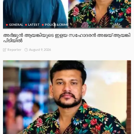
GENERAL
LATEST
POLICE &CRIME
അർജുൻ ആയങ്കിയുടെ ഇളയ സഹോദരൻ അജയ് ആയങ്കി
പിടിയിൽ
August 9, 2026
Reporter