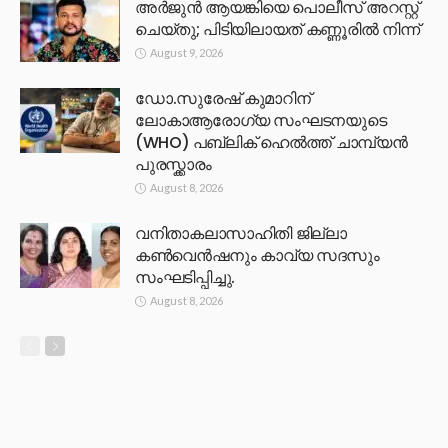
അർജുൻ ആയങ്കിയെ പൊലീസ് അറസ്റ്റ്
ചെയ്‌തു; പിടിയിലായത് കണ്ണൂരിൽ നിന്ന്
August 9, 2026
ഡോ.സുരേഷ് കുമാറിന്
ലോകാആരോഗ്യ സംഘടനയുടെ
(WHO) പബ്ലിക് ഹെൽത്ത് ചാമ്പ്യൻ
പുരസ്ക്കാരം
August 8, 2026
വനിതാകലാസാഹിതി ജില്ലാ
കൺവെൻഷനും കാവ്യ സദസും
സംഘടിപ്പിച്ചു.
August 8, 2026