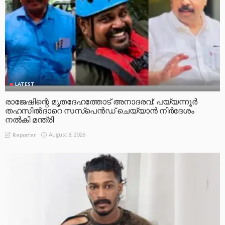
LATEST
രാജേഷിന്റെ മൃതദേഹത്തോട് അനാദരവ്: പയ്യന്നൂർ
തഹസിൽദാറെ സസ്പെൻഡ് ചെയ്യാൻ നിർദേശം
നൽകി മന്ത്രി
August 8, 2026
Reporter