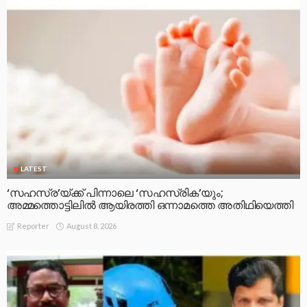
LATEST
‘സഹസ്ര’യ്ക്ക് പിന്നാലെ ‘സഹസ്രിക’യും;
അമ്മത്തൊട്ടിലിൽ ആയിരത്തി ഒന്നാമത്തെ അതിഥിയെത്തി
August 8, 2026
Reporter