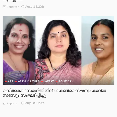
August 8, 2026
Reporter
ART
ART & CULTURE
LATEST
POLITICS
വനിതാകലാസാഹിതി ജില്ലാ കൺവെൻഷനും കാവ്യ
സദസും സംഘടിപ്പിച്ചു.
August 8, 2026
Reporter