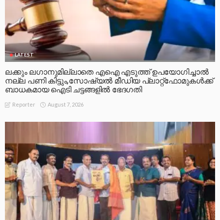
LATEST
ലക്കും ലഗാനുമില്ലാതെ എഐ എടുത്ത് ഉപയോഗിച്ചാല്‍
നല്ല പണി കിട്ടും,സോഷ്യല്‍ മീഡിയ പ്ലാറ്റ്‌ഫോമുകള്‍ക്ക്
ബാധകമായ ഐടി ചട്ടങ്ങളില്‍ ഭേദഗതി
August 7, 2026
Reporter