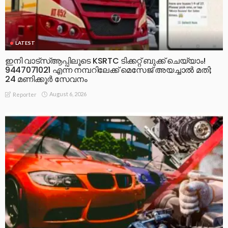
LATEST
ഇനി വാട്‌സ്ആപ്പിലൂടെ KSRTC ടിക്കറ്റ് ബുക്ക് ചെയ്യാം!
9447071021 എന്ന നമ്പറിലേക്ക് മെസേജ് അയച്ചാൽ മതി;
24 മണിക്കൂർ സേവനം
August 6, 2026
Reporter