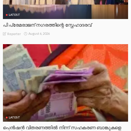
LATEST
പി പ്രേമരാജന് നഗരത്തിന്റെ സ്നേഹാദരവ്
August 6, 2026
Reporter
LATEST
പെൻഷൻ വിതരണത്തിൽ നിന്ന് സഹകരണ ബാങ്കുകളെ