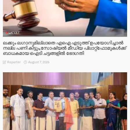
LATEST
ലക്കും ലഗാനുമില്ലാതെ എഐ എടുത്ത് ഉപയോഗിച്ചാല്‍
നല്ല പണി കിട്ടും,സോഷ്യല്‍ മീഡിയ പ്ലാറ്റ്‌ഫോമുകള്‍ക്ക്
ബാധകമായ ഐടി ചട്ടങ്ങളില്‍ ഭേദഗതി
August 7, 2026
Reporter