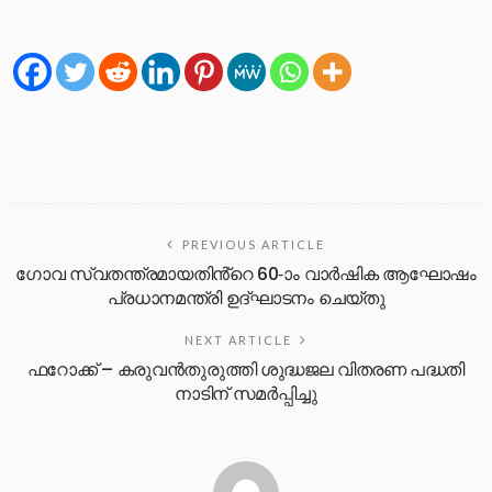
PREVIOUS ARTICLE
ഗോവ സ്വതന്ത്രമായതിൻ്റെ 60-ാം വാർഷിക ആഘോഷം
പ്രധാനമന്ത്രി ഉദ്ഘാടനം ചെയ്തു
NEXT ARTICLE
ഫറോക്ക് – കരുവൻതുരുത്തി ശുദ്ധജല വിതരണ പദ്ധതി
നാടിന് സമർപ്പിച്ചു