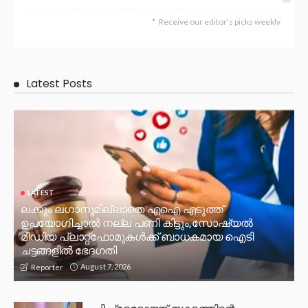
Receive our editor's picks weekly
Latest Posts
LATEST
ലക്കും ലഗാനുമില്ലാതെ എഐ എടുത്ത്
ഉപയോഗിച്ചാല്‍ നല്ല പണി കിട്ടും,സോഷ്യല്‍
മീഡിയ പ്ലാറ്റ്‌ഫോമുകള്‍ക്ക് ബാധകമായ ഐടി
ചട്ടങ്ങളില്‍ ഭേദഗതി
August 7, 2026
Reporter