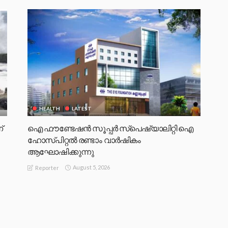
HEALTH
LATEST
്
ഐ ഫൗണ്ടേഷൻ സൂപ്പർ സ്പെഷ്യാലിറ്റി ഐ
ഹോസ്പിറ്റൽ രണ്ടാം വാർഷികം
ആഘോഷിക്കുന്നു
August 5, 2026
Reporter