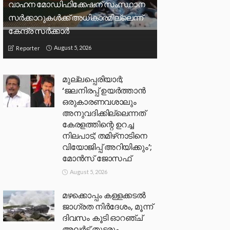
വാഹന മോഡിഫിക്കേഷന് സംസ്ഥാന
സർക്കാറുകൾക്ക് അധികാരമില്ലെന്ന്
കേന്ദ്ര സർക്കാർ
August 5, 2026
Reporter
മുല്ലപ്പെരിയാര്‍;
‘ജലനിരപ്പ് ഉയര്‍ത്താന്‍
ഒരുകാരണവശാലും
അനുവദിക്കില്ലെന്നത്
കേരളത്തിന്റെ ഉറച്ച
നിലപാട്; തമിഴ്‌നാടിനെ
വിയോജിപ്പ് അറിയിക്കും’;
മോന്‍സ് ജോസഫ്
August 5, 2026
മഴക്കൊപ്പം കള്ളക്കടൽ
ജാഗ്രത നിർദേശം, മൂന്ന്
ദിവസം കൂടി ഓറഞ്ച്
അലർട്ട് തുടരും