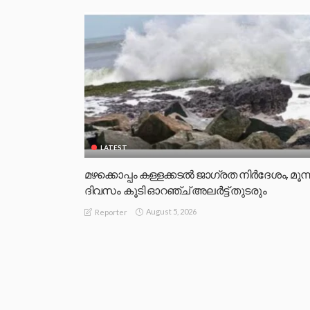
LATEST
മഴക്കൊപ്പം കള്ളക്കടൽ ജാഗ്രത നിർദേശം, മൂന്ന
ദിവസം കൂടി ഓറഞ്ച് അലർട്ട് തുടരും
August 5, 2026
Reporter