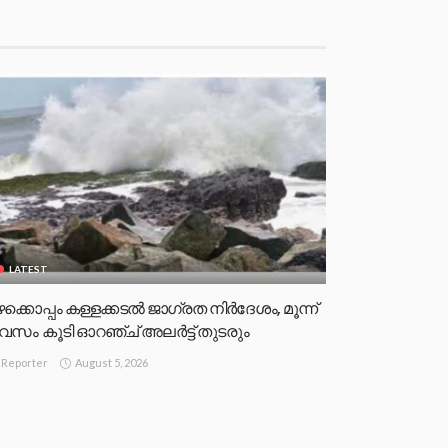
LATEST
ഴക്കൊപ്പം കള്ളക്കടൽ ജാഗ്രത നിർദേശം, മൂന്ന്
ിവസം കൂടി ഓറഞ്ച് അലർട്ട് തുടരും
August 5, 2026
Reporter