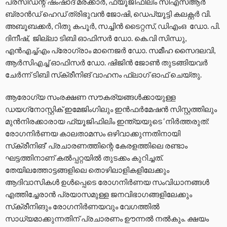
പ്രസിഡന്റ് ഷംഷാദ് മരക്കാര്‍, ഫ്യൂജിഫിലിം സിഎസ്ആര്‍
ബ്രാന്‍ഡ് ഹെഡ് ത്രിഭുവന്‍ ജോഷി, ഡെപ്യൂട്ടി കലക്റ്റര്‍ വി.
അബൂബക്കര്‍, റിതു കപൂര്‍, സച്ചിന്‍ ടൈറ്റസ്, ഡിഎംഒ ഡോ. പി.
ദിനീഷ്, ജില്ലാ ടിബി ഓഫിസര്‍ ഡോ. കെ.വി സിന്ധു,
എന്‍എച്ച്എം പ്രോഗ്രാം മാനെജര്‍ ഡോ. സമീഹ സൈദലവി,
ആര്‍സിഎച്ച് ഓഫിസര്‍ ഡോ. ഷിജിന്‍ ജോണ്‍ തുടങ്ങിയവര്‍
ചേര്‍ന്ന് ടിബി സ്‌ക്രീനിങ് വാഹനം ഫ്‌ലാഗ് ഓഫ് ചെയ്തു.
ആരോഗ്യ സംരക്ഷണ സൗകര്യങ്ങള്‍ക്കായുള്ള
ഡയഗ്‌നോസ്റ്റിക് ഇമേജിംഗിലും ഇന്‍ഫര്‍മേഷന്‍ സിസ്റ്റത്തിലും
മുന്‍നിരക്കാരായ ഫ്യൂജിഫിലിം ഇന്ത്യയുടെ ‘നിര്‍ത്തരുത്:
രോഗനിര്‍ണയ കാലതാമസം ഒഴിവാക്കുന്നതിനായി
സ്‌ക്രീനിങ്’ പ്രചാരണത്തിന്റെ കേരളത്തിലെ രണ്ടാം
ഘട്ടത്തിനാണ് കല്‍പ്പറ്റയില്‍ തുടക്കം കുറിച്ചത്.
തേയിലത്തോട്ടങ്ങളിലെ തൊഴിലാളികളിലേക്കും
ആദിവാസികള്‍ ഉള്‍പ്പെടെ രോഗനിര്‍ണയ സംവിധാനങ്ങള്‍
എത്തിച്ചേരാന്‍ പ്രയാസമുള്ള ജനവിഭാഗങ്ങളിലേക്കും
സ്‌ക്രീനിങും രോഗനിര്‍ണയവും വേഗത്തില്‍
സാധ്യമാക്കുന്നതിന് പ്രചാരണം ഊന്നല്‍ നല്‍കും. ക്ഷയം