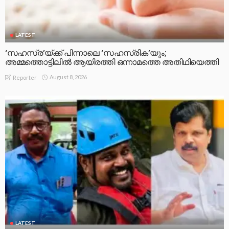
LATEST
രാജേഷിന്റെ മൃതദേഹത്തോട് അനാദരവ്: പയ്യന്നൂർ
തഹസിൽദാറെ സസ്പെൻഡ് ചെയ്യാൻ നിർദേശം
നൽകി മന്ത്രി
August 8, 2026
Reporter
LATEST
POLICE &CRIME