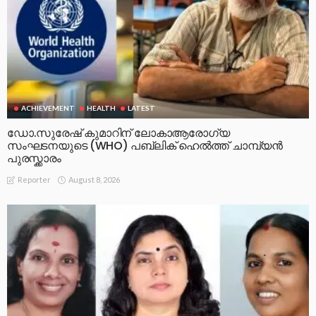
ACHIEVEMENT
HEALTH
LATEST
ഡോ.സുരേഷ് കുമാറിന് ലോകാആരോഗ്യ
സംഘടനയുടെ (WHO) പബ്ലിക് ഹെൽത്ത് ചാമ്പ്യൻ
പുരസ്ക്കാരം
August 8, 2026
Reporter