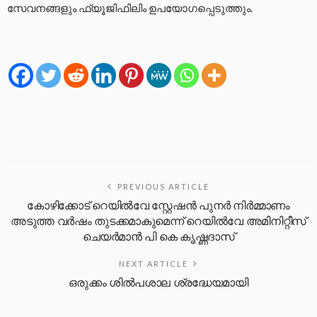
സേവനങ്ങളും ഫ്യൂജിഫിലിം ഉപയോഗപ്പെടുത്തും.
PREVIOUS ARTICLE
കോഴിക്കോട് റെയിൽവേ സ്റ്റേഷൻ പുനർ നിർമ്മാണം
അടുത്ത വർഷം തുടക്കമാകുമെന്ന് റെയിൽവേ അമിനിറ്റീസ്
ചെയർമാൻ പി കെ കൃഷ്ണദാസ്
NEXT ARTICLE
ഒരുക്കം ശിൽപശാല ശ്രദ്ധേയമായി