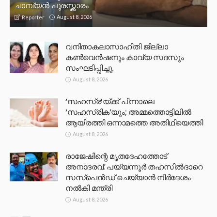
ചാമ്പ്യൻ പുരസ്ക്കാരം
August 8, 2026
Reporter
വനിതാകലാസാഹിതി ജില്ലാ
കൺവെൻഷനും കാവ്യ സദസും
സംഘടിപ്പിച്ചു.
August 8, 2026
‘സഹസ്ര’യ്ക്ക് പിന്നാലെ
‘സഹസ്രിക’യും; അമ്മത്തൊട്ടിലിൽ
ആയിരത്തി ഒന്നാമത്തെ അതിഥിയെത്തി
August 8, 2026
രാജേഷിന്റെ മൃതദേഹത്തോട്
അനാദരവ്: പയ്യന്നൂർ തഹസിൽദാറെ
സസ്പെൻഡ് ചെയ്യാൻ നിർദേശം
നൽകി മന്ത്രി
August 8, 2026