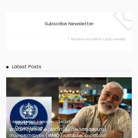
Subscribe Newsletter
Receive our editor's picks weekly
Latest Posts
ACHIEVEMENT
HEALTH
LATEST
ഡോ.സുരേഷ് കുമാറിന് ലോകാആരോഗ്യ
സംഘടനയുടെ (WHO) പബ്ലിക് ഹെൽത്ത്