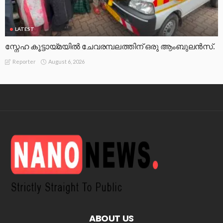
ABOUT US
A team of experinced hands are behind the screen
of nanonewsonline.com. Our aim is to flood correct and
fruitful information to the audince in a fastest urgency. We
do not promote negative and sensational news culture.
Instead, pumping of what it will be benefitful for society is our
mission.
Contact Us
Privacy Policy
© Copyright 2021