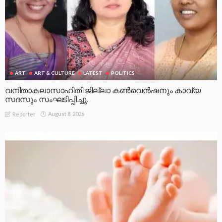
LATEST
‘സഹസ്ര’യ്ക്ക് പിന്നാലെ ‘സഹസ്രിക’യും;
അമ്മത്തൊട്ടിലിൽ ആയിരത്തി ഒന്നാമത്തെ അതിഥിയെത്തി
August 8, 2026
Reporter