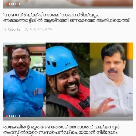
LATEST
‘സഹസ്ര’യ്ക്ക് പിന്നാലെ ‘സഹസ്രിക’യും;
അമ്മത്തൊട്ടിലിൽ ആയിരത്തി ഒന്നാമത്തെ അതിഥിയെത്തി
August 8, 2026
Reporter
LATEST
രാജേഷിന്റെ മൃതദേഹത്തോട് അനാദരവ്: പയ്യന്നൂർ
തഹസിൽദാറെ സസ്പെൻഡ് ചെയ്യാൻ നിർദേശം