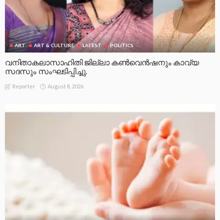
ART
ART & CULTURE
LATEST
POLITICS
വനിതാകലാസാഹിതി ജില്ലാ കൺവെൻഷനും കാവ്യ
സദസും സംഘടിപ്പിച്ചു.
August 8, 2026
Reporter