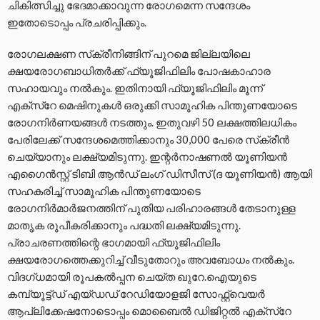
ചികിത്സിച്ചു ഭേദമാക്കാവുന്ന രോഗമെന്ന സന്ദേശം
ഇതോടൊപ്പം പ്രചരിപ്പിക്കും.
രോഗലക്ഷണ സ്‌ക്രീനിങ്ങിന് പുറമെ ജില്ലയിലെ
ക്ഷയരോഗബാധിതര്‍ക്ക് ഫ്യൂജിഫിലിം പോഷകാഹാര
സഹായവും നല്‍കും. ഇതിനായി ഫ്യൂജിഫിലിം മൂന്ന്
എക്‌സ്‌റേ മെഷിനുകള്‍ ഒരുക്കി സാമൂഹിക പിന്തുണയോടെ
രോഗനിര്‍ണയങ്ങള്‍ നടത്തും. ഇതുവഴി 50 ലക്ഷത്തിലധികം
പേരിലേക്ക് സന്ദേശമെത്തിക്കാനും 30,000 പേരെ സ്‌ക്രീന്‍
ചെയ്യാനും ലക്ഷ്യമിടുന്നു. ഇന്റര്‍നാഷണല്‍ യൂണിയന്‍
എഗൈന്‍സ്റ്റ് ടിബി ആന്‍ഡ് ലംഗ് ഡിസീസ് (ദ യൂണിയന്‍) ആയി
സഹകരിച്ച് സാമൂഹിക പിന്തുണയോടെ
രോഗനിര്‍മാര്‍ജനത്തിന് പുതിയ പരിഹാരങ്ങള്‍ തേടാനുള്ള
മാതൃക രൂപീകരിക്കാനും പദ്ധതി ലക്ഷ്യമിടുന്നു.
പ്രാചരണത്തിന്റെ ഭാഗമായി ഫ്യൂജിഫിലിം
ക്ഷയരോഗത്തെക്കുറിച്ച് വീടുതോറും അവബോധം നല്‍കും.
വിദഗ്ധമായി രൂപകല്‍പ്പന ചെയ്ത ഖുറേ.ഐയുടെ
കമ്പ്യൂട്ട്ഡ് എയ്ഡഡ് റേഡിയോളജി സോഫ്റ്റ്‌വെയര്‍
ആപ്ലിക്കേഷനോടൊപ്പം മൊബൈല്‍ ഡിജിറ്റല്‍ എക്‌സ്‌റേ