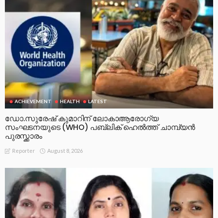
ART
ART & CULTURE
LATEST
POLITICS
വനിതാകലാസാഹിതി ജില്ലാ കൺവെൻഷനും കാവ്യ
സദസും സംഘടിപ്പിച്ചു.
August 8, 2026
Reporter