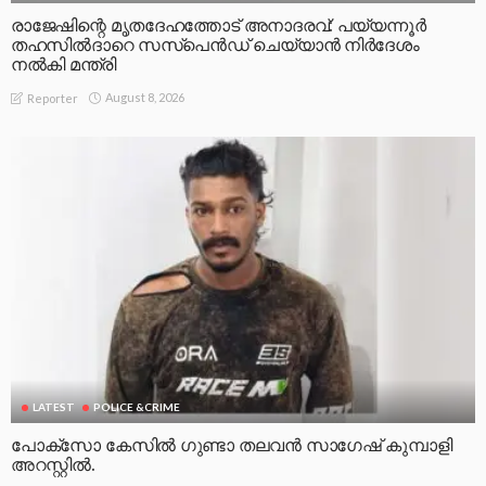
പോക്സോ കേസിൽ ഗുണ്ടാ തലവൻ സാഗേഷ് കുമ്പാളി
അറസ്റ്റിൽ.
August 8, 2026
Reporter
LATEST
ലക്കും ലഗാനുമില്ലാതെ എഐ എടുത്ത് ഉപയോഗിച്ചാല്‍
നല്ല പണി കിട്ടും,സോഷ്യല്‍ മീഡിയ പ്ലാറ്റ്‌ഫോമുകള്‍ക്ക്
ബാധകമായ ഐടി ചട്ടങ്ങളില്‍ ഭേദഗതി