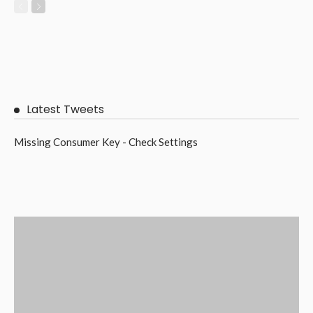
Latest Tweets
Missing Consumer Key - Check Settings
Contact
SEO Expert Kerala
Recommended For You