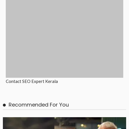
ACHIEVEMENT
HEALTH
LATEST
ഡോ.സുരേഷ് കുമാറിന് ലോകാആരോഗ്യ
സംഘടനയുടെ (WHO) പബ്ലിക് ഹെൽത്ത് ചാമ്പ്യൻ
പുരസ്ക്കാരം
August 8, 2026
Reporter