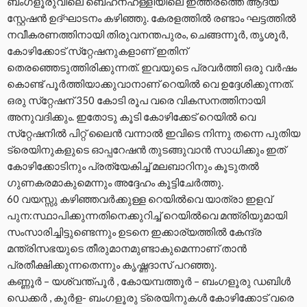
ബംഗളൂരുവിലെ ബെഹനഹള്ളിയിലെ ഇത്തരത്തെ ആദ്യ
സ്റ്റേഷൻ ഉദ്ഘാടനം കഴിഞ്ഞു. കേരളത്തിൽ രണ്ടാം ഘട്ടത്തിൽ
നവീകരണത്തിനായി തിരുവനന്തപുരം, ചെങ്ങന്നൂർ, തൃശൂർ,
കോഴിക്കോട് സ്‌റ്റേഷനുകളാണ് ഇതിന്
തെരഞ്ഞെടുത്തിരിക്കുന്നത്. ഇവയുടെ പ്രവർത്തി ഒരു വർഷം
കൊണ്ട് പൂർത്തിയാക്കുവാനാണ് റെയിൽ വെ ഉദ്ദേശിക്കുന്നത്.
ഒരു സ്‌റ്റേഷന് 350 കോടി രൂപ വരെ വികസനത്തിനായി
അനുവദിക്കും. ഇതോടു കൂടി കോഴിക്കേട് റെയിൽ വെ
സ്‌റ്റേഷനിൽ പിറ്റ് ലൈൻ വന്നാൽ ഇവിടെ നിന്നു തന്നെ പുതിയ
ട്രെയിനുകളുടെ ഓപ്പറേഷൻ തുടങ്ങുവാൻ സാധിക്കും ഇത്
കോഴിക്കോടിനും പ്രത്യേകിച്ച് മലബാറിനും കൂടുതൽ
ഗുണകരമാകുമെന്നും അദ്ദേഹം കൂട്ടിചേർത്തു.
60 വയസ്സു കഴിഞ്ഞവർക്കുള്ള റെയിൽവെ യാത്രാ ഇളവ്
പുന:സ്ഥാപിക്കുന്നതിനെക്കുറിച്ച് റെയിൽവെ മന്ത്രിയുമായി
സംസാരിച്ചിട്ടുണ്ടെന്നും ഉടനെ ഇക്കാര്യത്തിൽ കേന്ദ്ര
മന്ത്രിസഭയുടെ തീരുമാനമുണ്ടാകുമെന്നാണ് താൻ
പ്രതീക്ഷിക്കുന്നതെന്നും കൃഷ്ണദാസ് പറഞ്ഞു.
കണ്ണൂർ – യശ്വന്ത്‌പൂർ , കോയമ്പത്തൂർ – ബംഗളൂരു ഡബിൾ
ഡെക്കർ , കുർള- ബംഗളൂരു ട്രെയിനുകൾ കോഴിക്കോട് വരെ