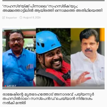
‘സഹസ്ര’യ്ക്ക് പിന്നാലെ ‘സഹസ്രിക’യും;
അമ്മത്തൊട്ടിലിൽ ആയിരത്തി ഒന്നാമത്തെ അതിഥിയെത്തി
August 8, 2026
Reporter
LATEST
രാജേഷിന്റെ മൃതദേഹത്തോട് അനാദരവ്: പയ്യന്നൂർ
തഹസിൽദാറെ സസ്പെൻഡ് ചെയ്യാൻ നിർദേശം
നൽകി മന്ത്രി