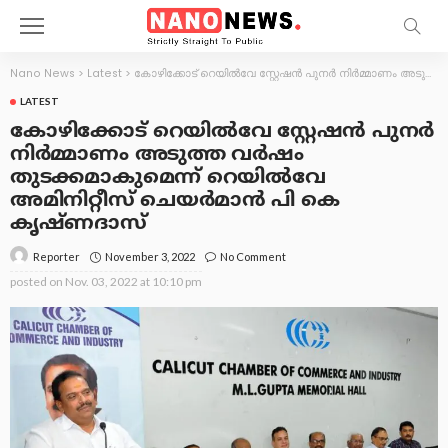
Nano News
>
Latest
>
കോഴിക്കോട് റെയിൽവേ സ്റ്റേഷൻ പുനർ നിർമ്മാണം അടുത്ത വർഷം തുടക്കമാകുമെന്ന് റെയിൽവേ അമിനിറ്റീസ് ചെയർമാൻ പി കെ കൃഷ്ണദാസ്
LATEST
കോഴിക്കോട് റെയിൽവേ സ്റ്റേഷൻ പുനർ
നിർമ്മാണം അടുത്ത വർഷം
തുടക്കമാകുമെന്ന് റെയിൽവേ
അമിനിറ്റീസ് ചെയർമാൻ പി കെ
കൃഷ്ണദാസ്
November 3, 2022
No Comment
Reporter
posted on
Nov. 03, 2022 at 10:10 pm