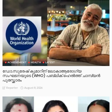
ACHIEVEMENT
HEALTH
LATEST
ഡോ.സുരേഷ് കുമാറിന് ലോകാആരോഗ്യ
സംഘടനയുടെ (WHO) പബ്ലിക് ഹെൽത്ത് ചാമ്പ്യൻ
പുരസ്ക്കാരം
August 8, 2026
Reporter