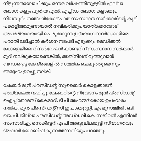
നീട്ടുന്നതാലോചിക്കും. ഒന്നര വർഷത്തിനുള്ളിൽ എല്ലാ
ബോഗികളും പുതിയ എൽ. എച്ച്.ഡി ബോഗികളാക്കും.
നിലമ്പൂർ- നഞ്ചൻകോട് പാത സംസ്ഥാന സർക്കാരിന്റെ കൂടി
പങ്കാളിത്തമുണ്ടായാൽ നവീകരിക്കും. യാത്രക്കാരോട്
അപമര്യാദയായി പെരുമാറുന്ന ഉദ്യോഗസ്ഥർക്കെതിരെ
പരാതി ലഭിച്ചാൽ കർശന നടപടി എടുക്കും. മെഡിക്കൽ
കോളെജിലെ റിസർവേഷൻ കൗണ്ടറിന് സംസ്ഥാന സർക്കാർ
മുറി നല്കുകയാണെങ്കിൽ, അത് നിലനിറുത്തുവാൻ
ബന്ധപ്പെട്ട കേന്ദ്രങ്ങളിൽ സമ്മർദം ചെലുത്തുമെന്നും
അദ്ദേഹം ഉറപ്പു നല്കി.
ചേംബർ മുൻ പ്രസിഡന്റ് സുബൈർ കൊളക്കാടൻ
അധ്യക്ഷത വഹിച്ചു. ചേംബറിന്റെ നിവേദനം മുൻ പ്രസിഡന്റ്
ഐപ്പ് തോമസ് കൈമാറി. ടി പി അഹമ്മദ് കോയ ഉപഹാരം
നൽകി. മുൻ പ്രസിഡന്റ് സി ഇ ചാക്കുണ്ണി, എം മുസമ്മിൽ , ബി.
ജെ. പി. ജില്ലാ പ്രസിഡന്റ് അഡ്വ. വി.കെ. സജീവൻ എന്നിവർ
സംസാരിച്ചു. സെക്രട്ടറി എ പി അബ്ദുല്ലക്കുട്ടി സ്വാഗതവും
ട്രഷറർ ബോബിഷ് കുന്നത്ത് നന്ദിയും പറഞ്ഞു.