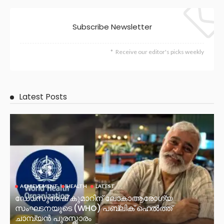
Subscribe Newsletter
Receive our editor's picks weekly
Latest Posts
ACHIEVEMENT
HEALTH
LATEST
ഡോ.സുരേഷ് കുമാറിന് ലോകാആരോഗ്യ
സംഘടനയുടെ (WHO) പബ്ലിക് ഹെൽത്ത്
ചാമ്പ്യൻ പുരസ്ക്കാരം