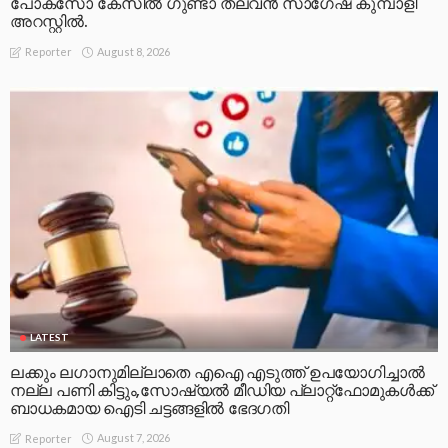
പോക്സോ കേസിൽ ഗുണ്ടാ തലവൻ സാഗേഷ് കുമ്പാളി
അറസ്റ്റിൽ.
August 8, 2026
Reporter
LATEST
ലക്കും ലഗാനുമില്ലാതെ എഐ എടുത്ത് ഉപയോഗിച്ചാല്‍
നല്ല പണി കിട്ടും,സോഷ്യല്‍ മീഡിയ പ്ലാറ്റ്‌ഫോമുകള്‍ക്ക്
ബാധകമായ ഐടി ചട്ടങ്ങളില്‍ ഭേദഗതി
August 7, 2026
Reporter