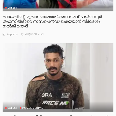
LATEST
രാജേഷിന്റെ മൃതദേഹത്തോട് അനാദരവ്: പയ്യന്നൂർ
തഹസിൽദാറെ സസ്പെൻഡ് ചെയ്യാൻ നിർദേശം
നൽകി മന്ത്രി
August 8, 2026
Reporter
LATEST
POLICE &CRIME