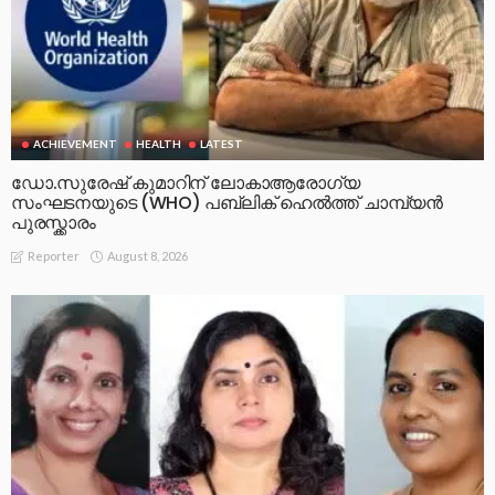
ACHIEVEMENT
HEALTH
LATEST
ഡോ.സുരേഷ് കുമാറിന് ലോകാആരോഗ്യ
സംഘടനയുടെ (WHO) പബ്ലിക് ഹെൽത്ത് ചാമ്പ്യൻ
പുരസ്ക്കാരം
August 8, 2026
Reporter