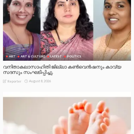
ART
ART & CULTURE
LATEST
POLITICS
വനിതാകലാസാഹിതി ജില്ലാ കൺവെൻഷനും കാവ്യ
സദസും സംഘടിപ്പിച്ചു.
August 8, 2026
Reporter