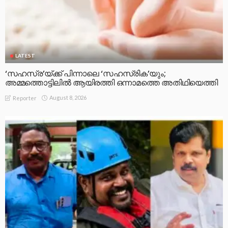
LATEST
‘സഹസ്ര’യ്ക്ക് പിന്നാലെ ‘സഹസ്രിക’യും;
അമ്മത്തൊട്ടിലിൽ ആയിരത്തി ഒന്നാമത്തെ അതിഥിയെത്തി
August 8, 2026
Reporter