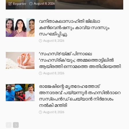
August 8, 2026
Reporter
വനിതാകലാസാഹിതി ജില്ലാ
കൺവെൻഷനും കാവ്യ സദസും
സംഘടിപ്പിച്ചു.
August 8, 2026
‘സഹസ്ര’യ്ക്ക് പിന്നാലെ
‘സഹസ്രിക’യും; അമ്മത്തൊട്ടിലിൽ
ആയിരത്തി ഒന്നാമത്തെ അതിഥിയെത്തി
August 8, 2026
രാജേഷിന്റെ മൃതദേഹത്തോട്
അനാദരവ്: പയ്യന്നൂർ തഹസിൽദാറെ
സസ്പെൻഡ് ചെയ്യാൻ നിർദേശം
നൽകി മന്ത്രി
August 8, 2026