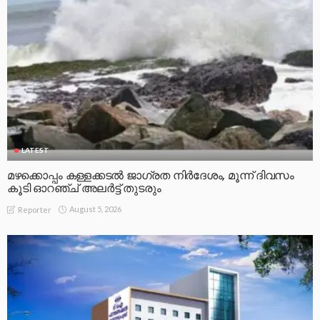
LATEST
മഴക്കൊപ്പം കള്ളക്കടൽ ജാഗ്രത നിർദേശം, മൂന്ന് ദിവസം
കൂടി ഓറഞ്ച് അലർട്ട് തുടരും
August 5, 2026
Reporter