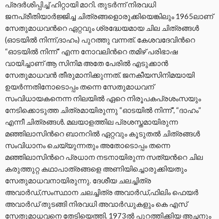
പ്രദർശിപ്പിച്ച് ഹിറ്റായി മാറി. തുടർന്ന് നിരവധി
ജനപ്രീതിയാർജ്ജിച്ച ചിത്രങ്ങളൊരുക്കിയെങ്കിലും 1965ലാണ്
സേതുമാധവന്‍റെ ഏറ്റവും ശ്രദ്ധേയമായ ചില ചിത്രങ്ങൾ
(ഓടയിൽ നിന്ന്,ദാഹം) പുറത്തു വന്നത്. കേശവദേവിന്‍റെ
“ഓടയിൽ നിന്ന്” എന്ന നോവലിന്‍റെ തമിഴ് പരിഭാഷ
വായിച്ചാണ് ആ സിനിമ അതേ പേരിൽ എടുക്കാൻ
സേതുമാധവൻ തീരുമാനിക്കുന്നത്. ജനകീയസിനിമയായി
ഉയർന്നതിനോടൊപ്പം തന്നെ സേതുമാധവന്
സംവിധായകനെന്ന നിലയിൽ ഏറെ നിരൂപകപ്രശംസയും
നേടിക്കൊടുത്ത ചിത്രമായിരുന്നു “ഓടയിൽ നിന്ന്”, “ദാഹം”
എന്നീ ചിത്രങ്ങൾ. മലയാളത്തില പ്രശസ്തമായിരുന്ന
മഞ്ഞിലാസിന്‍റെ ബാനറിൽ ഏറ്റവും കൂടുതൽ ചിത്രങ്ങൾ
സംവിധാനം ചെയ്യുന്നതും അതോടൊപ്പം തന്നെ
മഞ്ഞിലാസിന്‍റെ പ്രധാന നടനായിരുന്ന സത്യന്‍റെ ചില
കരുത്തുറ്റ കഥാപാത്രങ്ങളെ അണിയിച്ചൊരുക്കിയതും
സേതുമാധവനായിരുന്നു. ദേശീയ ചലച്ചിത്ര
അവാർഡ്,സംസ്ഥാന ചലച്ചിത്ര അവാർഡ്,ഫിലിം ഫെയർ
അവാർഡ് തുടങ്ങി നിരവധി അവാർഡുകളും കെ എസ്
സേതുമാധവനെ തേടിയെത്തി. 1973ൽ പുറത്തിക്കിയ അച്ഛനും