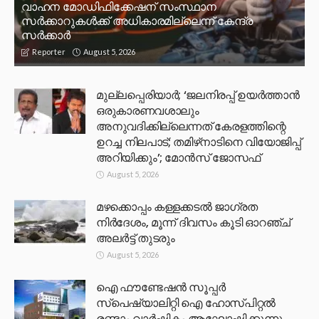
വാഹന മോഡിഫിക്കേഷന് സംസ്ഥാന
സർക്കാറുകൾക്ക് അധികാരമില്ലെന്ന് കേന്ദ്ര
സർക്കാർ
August 5, 2026
Reporter
മുല്ലപ്പെരിയാര്‍; ‘ജലനിരപ്പ് ഉയര്‍ത്താന്‍
ഒരുകാരണവശാലും
അനുവദിക്കില്ലെന്നത് കേരളത്തിന്റെ
ഉറച്ച നിലപാട്; തമിഴ്‌നാടിനെ വിയോജിപ്പ്
അറിയിക്കും’; മോന്‍സ് ജോസഫ്
August 5, 2026
മഴക്കൊപ്പം കള്ളക്കടൽ ജാഗ്രത
നിർദേശം, മൂന്ന് ദിവസം കൂടി ഓറഞ്ച്
അലർട്ട് തുടരും
August 5, 2026
ഐ ഫൗണ്ടേഷൻ സൂപ്പർ
സ്പെഷ്യാലിറ്റി ഐ ഹോസ്പിറ്റൽ
രണ്ടാം വാർഷികം ആഘോഷിക്കുന്നു