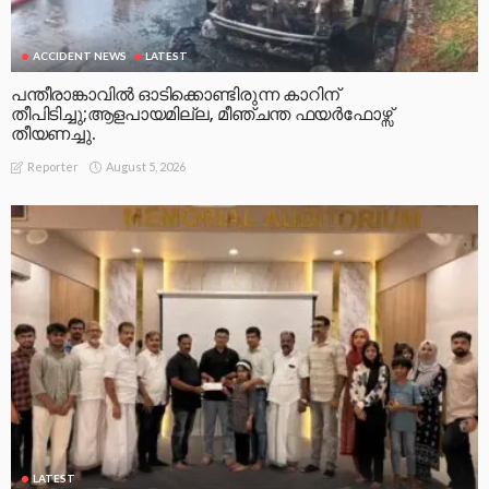
ACCIDENT NEWS
LATEST
പന്തീരാങ്കാവിൽ ഓടിക്കൊണ്ടിരുന്ന കാറിന്
തീപിടിച്ചു;ആളപായമില്ല, മീഞ്ചന്ത ഫയർഫോഴ്സ്
തീയണച്ചു.
August 5, 2026
Reporter
LATEST