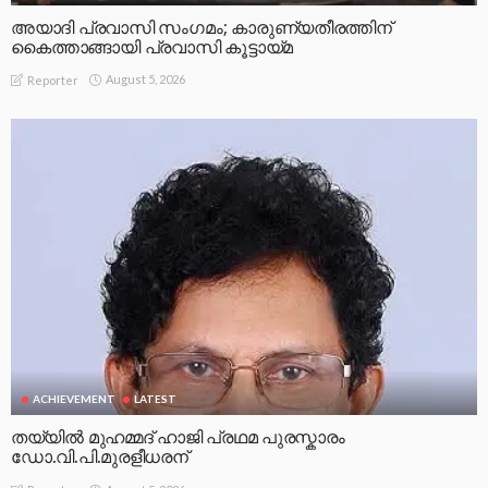
അയാദി പ്രവാസി സംഗമം; കാരുണ്യതീരത്തിന്
കൈത്താങ്ങായി പ്രവാസി കൂട്ടായ്മ
August 5, 2026
Reporter
ACHIEVEMENT
LATEST
തയ്യിൽ മുഹമ്മദ് ഹാജി പ്രഥമ പുരസ്കാരം
ഡോ.വി.പി.മുരളീധരന്