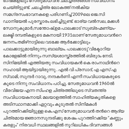
ഭാഷകളിലും സേതുമാധവൻ ചലച്ചിത്രങ്ങൾ സം‌വിധാനം
ചെയ്തിട്ടുണ്ട്. ചലച്ചിത്ര ലോകത്ത് നൽകിയ
സമഗ്രസംഭാവനകളെ പരിഗണിച്ച് 2009ലെ ജെ.സി
ഡാനിയേൽ പുരസ്കാരം ലഭിച്ചിട്ടുണ്ട്. ഭാര്യ വൽസല, മക്കൾ
സോനുകുമാർ,സന്തോഷ്,ഉമ പാലക്കാട് സുബ്രഹ്മണ്യം-
ലക്ഷ്മി ദമ്പതികളുടെ മകനായി 1931ലാണ് സേതുമാധവന്‍റെ
ജനനം.തമിഴ്‌നാട്ടിലെ വടക്കേ ആർക്കോട്ടിലും
പാലക്കാട്ടുമായിരുന്നു ബാല്യം. പാലക്കാടു് വിക്ടോറിയ
കോളേജിൽ നിന്നും സസ്യശാസ്ത്രത്തിൽ ബിരുദം നേടി.
സിനിമയിൽ എത്തിയതു സംവിധായകൻ കെ രാംനാഥിന്‍റെ
സഹായി ആയിട്ടായിരുന്നു . എൽ വി പ്രസാദ്, എ എസ് എ
സ്വാമി, സുന്ദർ റാവു, നന്ദകർണി എന്നീ സംവിധായകരുടെ
കൂടെ നിന്നു സംവിധാനം പഠിച്ചു. സേതുമാധവൻ 1960ൽ
വീരവിജയ എന്ന സിംഹള ചിത്രത്തിലൂടെ സ്വതന്ത്ര
സംവിധായകനായി. മലയാളത്തിൽ സാഹിത്യകൃതികളെ
അടിസ്ഥാനമാക്കി ഏറ്റവും കൂടുതൽ സിനിമകൾ
പുറത്തിറക്കിയിട്ടുള്ള കെ.എസ് സേതുമാധവൻ തന്‍റെ ആദ്യ
ചിത്രമായ ജ്ഞാനസുന്ദരിക്കു ശേഷം പുറത്തിറക്കിയ “കണ്ണും
കരളും” നിരവധി സ്ഥലങ്ങളിൽ നൂറിലധികം ദിവസങ്ങൾ