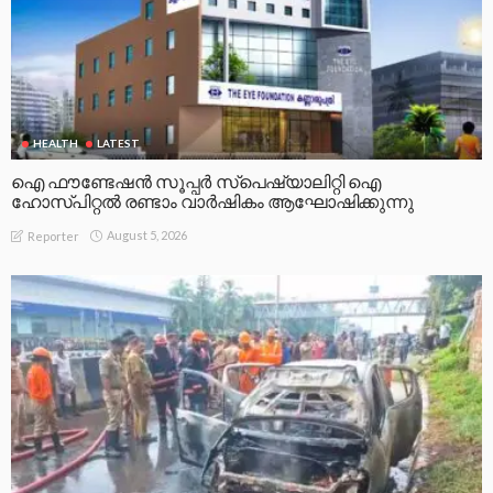
HEALTH
LATEST
ഐ ഫൗണ്ടേഷൻ സൂപ്പർ സ്പെഷ്യാലിറ്റി ഐ
ഹോസ്പിറ്റൽ രണ്ടാം വാർഷികം ആഘോഷിക്കുന്നു
August 5, 2026
Reporter