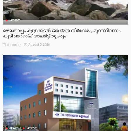
LATEST
മഴക്കൊപ്പം കള്ളക്കടൽ ജാഗ്രത നിർദേശം, മൂന്ന് ദിവസം
കൂടി ഓറഞ്ച് അലർട്ട് തുടരും
August 5, 2026
Reporter
HEALTH
LATEST