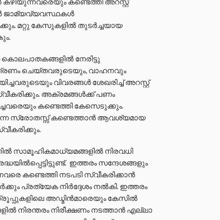
കഴിയുന്നവരെയും കണ്ടെത്തി അറസ്റ്റ്
വർ ജാമ്യവ്യവസ്ഥകൾ
്കും. മറ്റു കേസുകളിൽ തുടർച്ചയായ
ും.
 കൊലപാതകങ്ങളിൽ നേരിട്ടു
്രണം ചെയ്തവരുടെയും, വാഹനവും
രുടെയും വിവരങ്ങൾ ശേഖരിച്ച് അറസ്റ്റ്
ീകരിക്കും. അക്രമങ്ങൾക്ക് പണം
ചവരെയും കണ്ടെത്തി കേസെടുക്കും.
ടുന്ന സ്രോതസ്സ് കണ്ടെത്താൻ ആവശ്യമായ
ീകരിക്കും.
്തിൽ സാമൂഹികമാധ്യമങ്ങളിൽ നിരവധി
ധയിൽപ്പെട്ടിട്ടുണ്ട്. ഇത്തരം സന്ദേശങ്ങളും
്നവരെ കണ്ടെത്തി നടപടി സ്വീകരിക്കാൻ
്കും പ്രത്യേക നിർദ്ദേശം നൽകി. ഇത്തരം
ഗ്രൂപ്പുകളിലെ അഡ്മിൻമാരെയും കേസിൽ
ങളിൽ നിരന്തരം നിരീക്ഷണം നടത്താൻ എല്ലാ