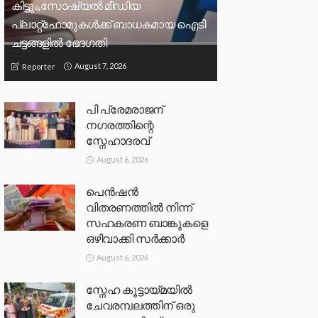
കിട്ടും,സോഷ്യല്‍ മീഡിയ
പ്ലാറ്റ്‌ഫോമുകള്‍ക്ക് ബാധകമായ ഐടി
ചട്ടങ്ങളില്‍ ഭേദഗതി
August 7, 2026
Reporter
പി പ്രേമരാജന്
നഗരത്തിന്റെ
സ്നേഹാദരവ്
August 6, 2026
പെൻഷൻ
വിതരണത്തിൽ നിന്ന്
സഹകരണ ബാങ്കുകളെ
ഒഴിവാക്കി സർക്കാർ
August 6, 2026
സ്നേഹ കൂട്ടായ്മയിൽ
ചേവരമ്പലത്തിന് ഒരു