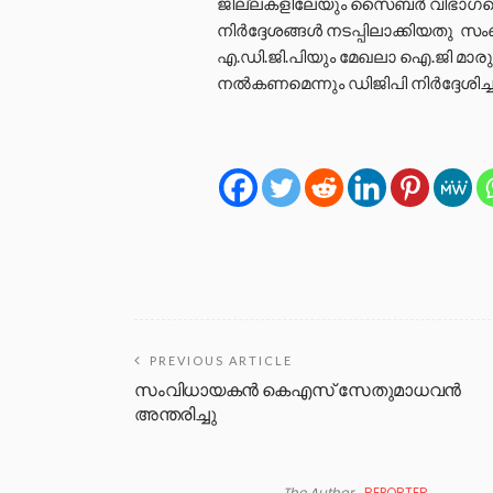
ജില്ലകളിലേയും സൈബർ വിഭാഗത്തെയു
നിർദ്ദേശങ്ങൾ നടപ്പിലാക്കിയതു സ
എ.ഡി.ജി.പിയും മേഖലാ ഐ.ജി മാരും 
നൽകണമെന്നും ഡിജിപി നിർദ്ദേശിച്ച
PREVIOUS ARTICLE
സംവിധായകൻ കെഎസ് സേതുമാധവൻ
അന്തരിച്ചു
The Author
REPORTER