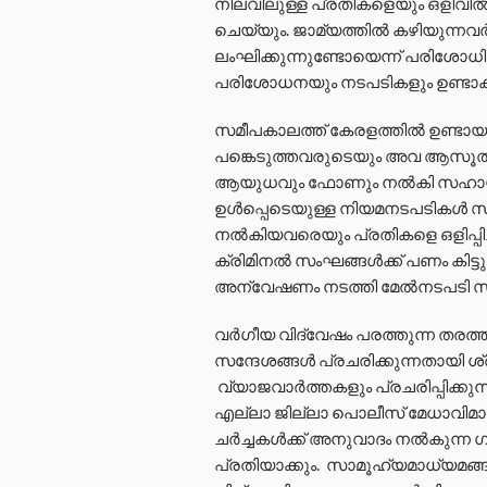
നിലവിലുള്ള പ്രതികളെയും ഒളിവിൽ 
ചെയ്യും. ജാമ്യത്തിൽ കഴിയുന്ന
ലംഘിക്കുന്നുണ്ടോയെന്ന് പരിശോധിക
പരിശോധനയും നടപടികളും ഉണ്ടാക
സമീപകാലത്ത് കേരളത്തിൽ ഉണ്ടായ
പങ്കെടുത്തവരുടെയും അവ ആസൂത
ആയുധവും ഫോണും നൽകി സഹായിച്ചവ
ഉൾപ്പെടെയുള്ള നിയമനടപടികൾ സ്വ
നൽകിയവരെയും പ്രതികളെ ഒളിപ്പിച്
ക്രിമിനൽ സംഘങ്ങൾക്ക് പണം കിട്
അന്വേഷണം നടത്തി മേൽനടപടി സ്വ
വർഗീയ വിദ്വേഷം പരത്തുന്ന തരത
സന്ദേശങ്ങൾ പ്രചരിക്കുന്നതായി ശ്രദ്
വ്യാജവാർത്തകളും പ്രചരിപ്പിക്കുന
എല്ലാ ജില്ലാ പൊലീസ് മേധാവിമാർക
ചർച്ചകൾക്ക് അനുവാദം നൽകുന്ന 
പ്രതിയാക്കും. സാമൂഹ്യമാധ്യമങ്