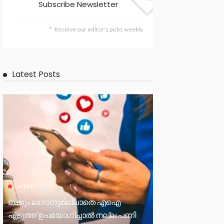
Subscribe Newsletter
Receive our editor's picks weekly
Latest Posts
LATEST
ലക്കും ലഗാനുമില്ലാതെ എഐ
എടുത്ത് ഉപയോഗിച്ചാല്‍ നല്ല പണി