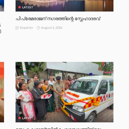
LATEST
പി പ്രേമരാജന് നഗരത്തിന്റെ സ്നേഹാദരവ്
‍
August 6, 2026
Reporter
ി
LATEST