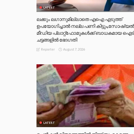
LATEST
ലക്കും ലഗാനുമില്ലാതെ എഐ എടുത്ത്
ഉപയോഗിച്ചാല്‍ നല്ല പണി കിട്ടും,സോഷ്യല്
മീഡിയ പ്ലാറ്റ്‌ഫോമുകള്‍ക്ക് ബാധകമായ ഐട
ചട്ടങ്ങളില്‍ ഭേദഗതി
August 7, 2026
Reporter
LATEST