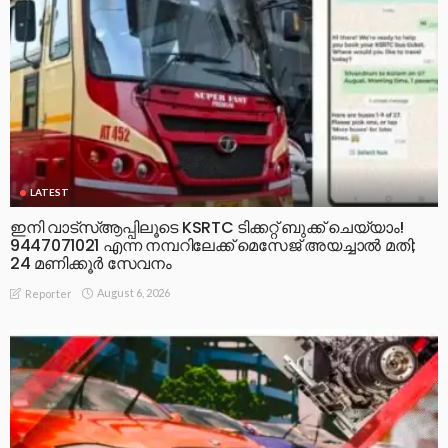
LATEST
ഇനി വാട്‌സ്ആപ്പിലൂടെ KSRTC ടിക്കറ്റ് ബുക്ക് ചെയ്യാം!
9447071021 എന്ന നമ്പറിലേക്ക് മെസേജ് അയച്ചാൽ മതി;
24 മണിക്കൂർ സേവനം
August 6, 2026
Reporter