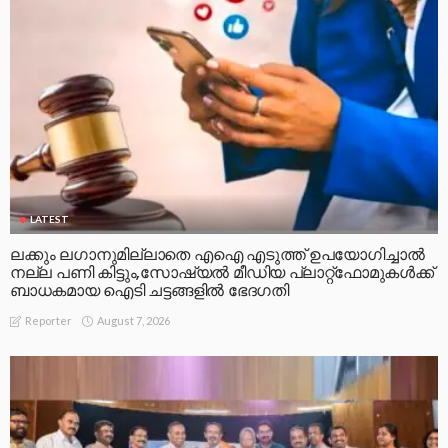
LATEST
ലക്കും ലഗാനുമില്ലാതെ എഐ എടുത്ത് ഉപയോഗിച്ചാല്‍
നല്ല പണി കിട്ടും,സോഷ്യല്‍ മീഡിയ പ്ലാറ്റ്‌ഫോമുകള്‍ക്ക്
ബാധകമായ ഐടി ചട്ടങ്ങളില്‍ ഭേദഗതി
August 7, 2026
Reporter