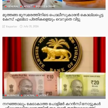
GENERAL
LATEST
POLICE &CRIME
മുത്തങ്ങ ഭൂസമരത്തിനിടെ പൊലീസുകാരൻ കൊല്ലപ്പെട്ട
കേസ്: എല്ലാ പ്രതികളെയും വെറുതെ വിട്ടു
July 31, 2026
Reporter
BUSINESS
GENERAL
LATEST
നനഞ്ഞാലും കേടാകാത്ത പോളിമർ കറൻസി നോട്ടുകൾ