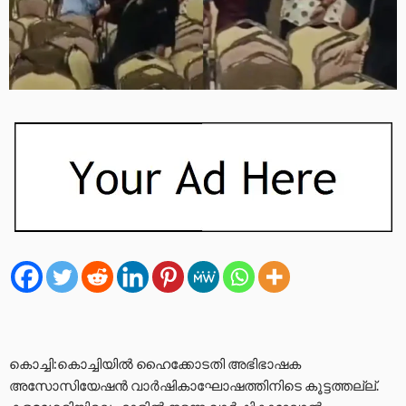
കൊച്ചി:കൊച്ചിയിൽ ഹൈക്കോടതി അഭിഭാഷക
അസോസിയേഷൻ വാർഷികാഘോഷത്തിനിടെ കൂട്ടത്തല്ല്.