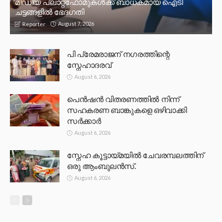
മീഡിയ പ്ലാറ്റ്‌ഫോമുകള്‍ക്ക് ബാധകമായ ഐടി
ചട്ടങ്ങളില്‍ ഭേദഗതി
August 7, 2026
Reporter
പി പ്രേമരാജന് നഗരത്തിന്റെ
സ്നേഹാദരവ്
August 6, 2026
പെൻഷൻ വിതരണത്തിൽ നിന്ന്
സഹകരണ ബാങ്കുകളെ ഒഴിവാക്കി
സർക്കാർ
August 6, 2026
സ്നേഹ കൂട്ടായ്മയിൽ ചേവരമ്പലത്തിന്
ഒരു ആംബുലൻസ്.
August 6, 2026