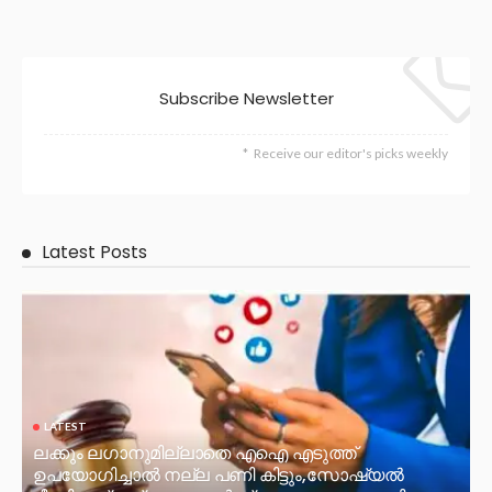
Subscribe Newsletter
Receive our editor's picks weekly
Latest Posts
LATEST
ലക്കും ലഗാനുമില്ലാതെ എഐ എടുത്ത്
ഉപയോഗിച്ചാല്‍ നല്ല പണി കിട്ടും,സോഷ്യല്‍