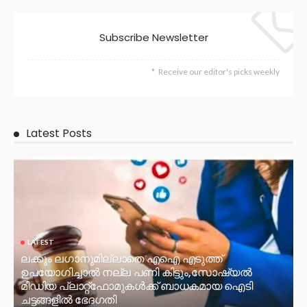
Subscribe Newsletter
Receive our editor's picks weekly
Latest Posts
LATEST
ലക്കും ലഗാനുമില്ലാതെ എഐ എടുത്ത്
ഉപയോഗിച്ചാല്‍ നല്ല പണി കിട്ടും,സോഷ്യല്‍
മീഡിയ പ്ലാറ്റ്‌ഫോമുകള്‍ക്ക് ബാധകമായ ഐടി
ചട്ടങ്ങളില്‍ ഭേദഗതി