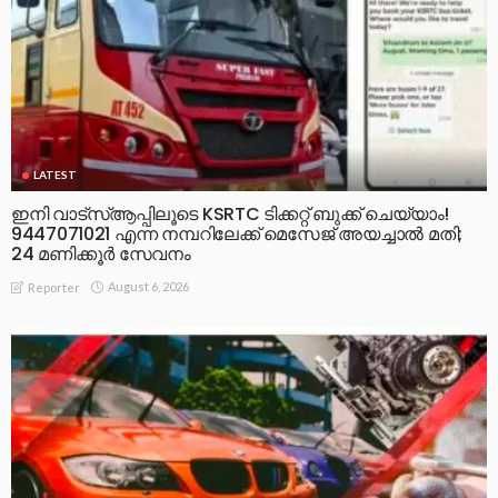
LATEST
ഇനി വാട്‌സ്ആപ്പിലൂടെ KSRTC ടിക്കറ്റ് ബുക്ക് ചെയ്യാം!
9447071021 എന്ന നമ്പറിലേക്ക് മെസേജ് അയച്ചാൽ മതി;
24 മണിക്കൂർ സേവനം
August 6, 2026
Reporter