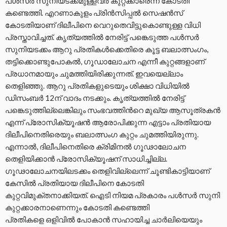
പള്‍സര്‍ സുനിയടക്കമുള്ളവര്‍ കുറ്റക്കാരെന്ന് കോടതി
കണ്ടെത്തി. എറണാകുളം പ്രിൻസിപ്പൽ സെഷൻസ്
കോടതിയാണ് ദിലീപിനെ വെറുതെവിട്ടുകൊണ്ടുള്ള വിധി
പ്രസ്താവിച്ചത്. കൃത്യത്തിൽ നേരിട്ട് പങ്കെടുത്ത പൾസർ
സുനിയടക്കം ആറു പ്രതികൾക്കെതിരെ കൂട്ട ബലാത്സംഗം,
തട്ടിക്കൊണ്ടുപോകൽ, ഗൂഡാലോചന എന്നീ കുറ്റങ്ങളാണ്
പ്രധാനമായും ചുമത്തിയിരിക്കുന്നത്. ഇവയെല്ലാം
തെളിഞ്ഞു. ആറു പ്രതികളുടെയും ശിക്ഷാ വിധിയിൽ
ഡിസംബര്‍ 12ന് വാദം നടക്കും. കൃത്യത്തിൽ നേരിട്ട്
പങ്കെടുത്തില്ലെങ്കിലും സംഭവത്തിന്‍റെ മുഖ്യ ആസൂത്രകൻ
എന്ന് പ്രോസിക്യൂഷൻ ആരോപിക്കുന്ന എട്ടാം പ്രതിയായ
ദിലീപിനെതിരെയും ബലാത്സംഗ കുറ്റം ചുമത്തിയിരുന്നു.
എന്നാൽ, ദിലീപിനെതിരെ ക്രിമിനൽ ഗൂഢാലോചന
തെളിയിക്കാൻ പ്രോസിക്യൂഷന് സാധിച്ചില്ല.
ഗൂഢാലോചനയിലടക്കം തെളിവില്ലെന്ന് ചൂണ്ടികാട്ടിയാണ്
കേസിൽ പ്രതിയായ ദിലീപിനെ കോടതി
കുറ്റവിമുക്തനാക്കിയത്. ഐടി നിയമ പ്രകാരം പൾസർ സുനി
കുറ്റക്കാരനാണെന്നും കോടതി കണ്ടെത്തി
പ്രതികളെ ഒളിവിൽ പോകാൻ സഹായിച്ച ചാര്‍ലിയെയും