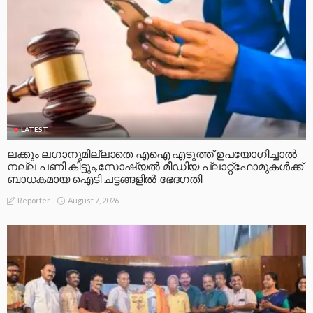
LATEST
ലക്കും ലഗാനുമില്ലാതെ എഐ എടുത്ത് ഉപയോഗിച്ചാല്‍
നല്ല പണി കിട്ടും,സോഷ്യല്‍ മീഡിയ പ്ലാറ്റ്‌ഫോമുകള്‍ക്ക്
ബാധകമായ ഐടി ചട്ടങ്ങളില്‍ ഭേദഗതി
August 7, 2026
Reporter