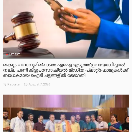
LATEST
ലക്കും ലഗാനുമില്ലാതെ എഐ എടുത്ത് ഉപയോഗിച്ചാല്‍
നല്ല പണി കിട്ടും,സോഷ്യല്‍ മീഡിയ പ്ലാറ്റ്‌ഫോമുകള്‍ക്ക്
ബാധകമായ ഐടി ചട്ടങ്ങളില്‍ ഭേദഗതി
August 7, 2026
Reporter