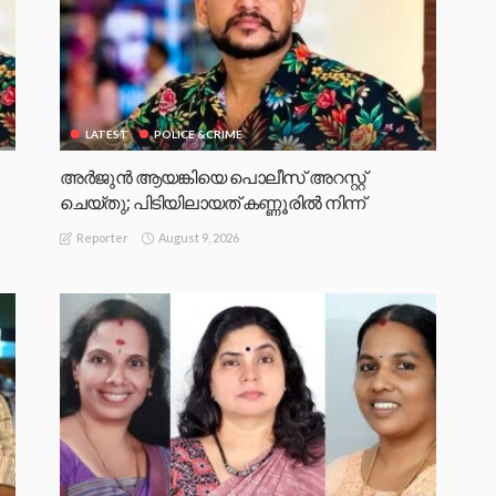
LATEST
POLICE &CRIME
അർജുൻ ആയങ്കിയെ പൊലീസ് അറസ്റ്റ്
ചെയ്‌തു; പിടിയിലായത് കണ്ണൂരിൽ നിന്ന്
August 9, 2026
Reporter