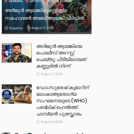
GENERAL
LATEST
POLICE &CRIME
അർജുൻ ആയങ്കിയുടെ ഇളയ
സഹോദരൻ അജയ് ആയങ്കി പിടിയിൽ
August 9, 2026
Reporter
അർജുൻ ആയങ്കിയെ
പൊലീസ് അറസ്റ്റ്
ചെയ്‌തു; പിടിയിലായത്
കണ്ണൂരിൽ നിന്ന്
August 9, 2026
ഡോ.സുരേഷ് കുമാറിന്
ലോകാആരോഗ്യ
സംഘടനയുടെ (WHO)
പബ്ലിക് ഹെൽത്ത്
ചാമ്പ്യൻ പുരസ്ക്കാരം
August 8, 2026