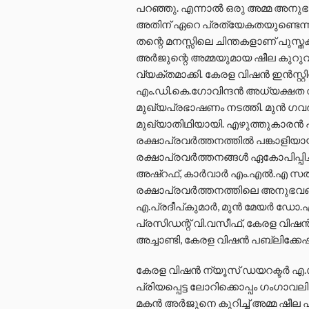
പറഞ്ഞു. എന്നാൽ ഒരു അമ്മ അനുഭ
അതിന് ഏറെ പ്രത്യേകതയുണ്ടെന്നും 
തന്റെ മനസ്സിലെ ചിന്തകളാണ് പുസ്ത
അർജുന്റെ അമ്മയുമായ ഷീല കുറുവ
വ്യക്തമാക്കി. കേരള വിഷൻ ഇൻസ്റ്റിറ്
എം.ഡി.കെ.ഗോവിന്ദൻ അധ്യക്ഷത വ
മുഖ്യപ്രഭാഷണം നടത്തി. മുൻ ഗ
മുഖ്യാതിഥിയായി. എഴുത്തുകാരൻ എ
രക്ഷാപ്രവർത്തനത്തിൽ പങ്കാളി
രക്ഷാപ്രവർത്തനങ്ങൾ ഏകോപിപ്പ
അഷ്റഫ്, കാർവാർ എം.എൽ.എ സതീഷ
രക്ഷാപ്രവർത്തനത്തിലെ അനുഭവങ
എ.പ്രദീപ്കുമാർ, മുൻ മേയർ ഡോ
പ്രസിഡന്റ് വി.വസീഫ്, കേരള വിഷൻ
അച്ചാണ്ടി, കേരള വിഷൻ പബ്ലിക്ക
കേരള വിഷൻ ന്യൂസ് ഡയറക്ടർ എ.
പ്രിയപ്പെട്ട ലോറിക്കൊപ്പം ഗംഗാവല
മകൻ അർജുനെ കുറിച്ച് അമ്മ ഷീല 