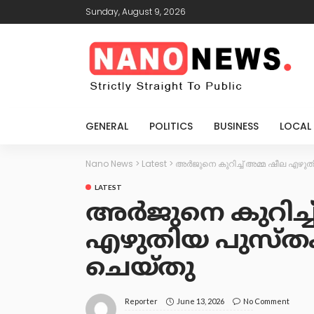
Sunday, August 9, 2026
GENERAL
POLITICS
BUSINESS
LOCAL
Nano News
>
Latest
>
അർജുനെ കുറിച്ച് അമ്മ ഷീല എഴു
LATEST
അർജുനെ കുറിച്ച
എഴുതിയ പുസ്ത
ചെയ്തു
June 13, 2026
No Comment
Reporter