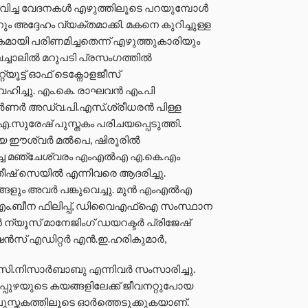
വിച്ച വേദനകൾ എഴുത്തിലൂടെ പറയുമ്പോൾ
അദ്ദേഹം വ്യക്തമാക്കി. മകനെ കുറിച്ചുള്ള
കമായി പരിണമിച്ചതെന്ന് എഴുത്തുകാരിയും
ച്ചാലിൽ മറുപടി പ്രസംഗത്തിൽ
റ്യൂട്ട് ഓഫ് ടെക്നോളജീസ്
ഹിച്ചു. എം.കെ. രാഘവൻ എം.പി
വർണർ അഡ്വ.പി.എസ്.ശ്രീധരൻ പിള്ള
.സുരേഷ് പുസ്തകം പരിചയപ്പെടുത്തി.
യായ ഈശ്വർ മൽപെ, ഷിരൂരിൽ
ിച്ച മഞ്ചേശ്വരം എംഎൽഎ എ.കെ.എം
് സെയിൽ എന്നിവരെ ആദരിച്ചു.
്ങളും അവർ പങ്കുവെച്ചു. മുൻ എംഎൽഎ
.എം.ബീന ഫിലിപ്പ്, ഡിവൈഎഫ്ഐ സംസ്ഥാന
 ന്യൂസ് മാനേജിംഗ് ഡയറക്ടർ പ്രിജേഷ്
േഷൻസ് എഡിറ്റർ എൻ.ഇ.ഹരികുമാർ,
സി.നിസാർബാബു എന്നിവർ സംസാരിച്ചു.
ിപ്പുഴയുടെ കയങ്ങളിലേക്ക് ജീവനറ്റുപോയ
പുസ്തകത്തിലൂടെ ഓർത്തെടുക്കുകയാണ്.