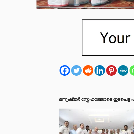
മനുഷ്യർ സ്നേഹത്തോടെ ഇടപെട്ട പ്