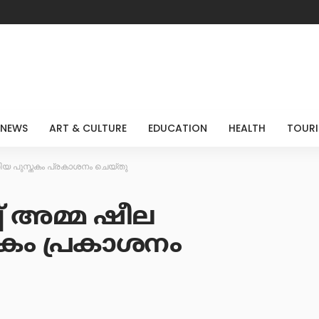
 NEWS
ART & CULTURE
EDUCATION
HEALTH
TOUR
തിയ പുസ്തകം പ്രകാശനം ചെയ്തു
് അമ്മ ഷീല
കം പ്രകാശനം