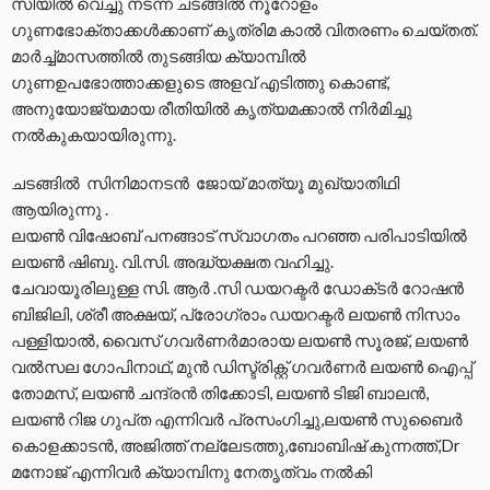
സിയിൽ വെച്ചു നടന്ന ചടങ്ങിൽ നൂറോളം
ഗുണഭോക്താക്കൾക്കാണ് കൃത്രിമ കാൽ വിതരണം ചെയ്തത്.
മാർച്ച്‌മാസത്തിൽ തുടങ്ങിയ ക്യാമ്പിൽ
ഗുണഉപഭോത്താക്കളുടെ അളവ് എടിത്തു കൊണ്ട്,
അനുയോജ്യമായ രീതിയിൽ കൃത്യമക്കാൽ നിർമിച്ചു
നൽകുകയായിരുന്നു.
ചടങ്ങിൽ സിനിമാനടൻ ജോയ് മാത്യൂ മുഖ്യാതിഥി
ആയിരുന്നു .
ലയൺ വിഷോബ് പനങ്ങാട് സ്വാഗതം പറഞ്ഞ പരിപാടിയിൽ
ലയൺ ഷിബു. വി.സി. അദ്ധ്യക്ഷത വഹിച്ചു.
ചേവായൂരിലുള്ള സി. ആർ .സി ഡയറക്ടർ ഡോക്‌ടർ റോഷൻ
ബിജിലി, ശ്രീ അക്ഷയ്, പ്രോഗ്രാം ഡയറക്ടർ ലയൺ നിസാം
പള്ളിയാൽ, വൈസ് ഗവർണർമാരായ ലയൺ സൂരജ്, ലയൺ
വൽസല ഗോപിനാഥ്, മുൻ ഡിസ്ട്രിക്റ്റ് ഗവർണർ ലയൺ ഐപ്പ്
തോമസ്, ലയൺ ചന്ദ്രൻ തിക്കോടി, ലയൺ ടിജി ബാലൻ,
ലയൺ റിജ ഗുപ്‌ത എന്നിവർ പ്രസംഗിച്ചു,ലയൺ സുബൈർ
കൊളക്കാടൻ, അജിത്ത് നല്ലേടത്തു,ബോബിഷ് കുന്നത്ത്,Dr
മനോജ്‌ എന്നിവർ ക്യാമ്പിനു നേതൃത്വം നൽകി