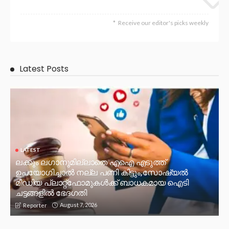
Receive our editor's picks weekly
Latest Posts
LATEST
ലക്കും ലഗാനുമില്ലാതെ എഐ എടുത്ത്
ഉപയോഗിച്ചാല്‍ നല്ല പണി കിട്ടും,സോഷ്യല്‍
മീഡിയ പ്ലാറ്റ്‌ഫോമുകള്‍ക്ക് ബാധകമായ ഐടി
ചട്ടങ്ങളില്‍ ഭേദഗതി
August 7, 2026
Reporter