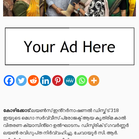
കോഴിക്കോട്
:ലയൺസ് ഇൻ്റർനാഷണൽ ഡിസ്ക് ട് 318
ഇയുടെ മെഗാ സർവ്വീസ് പ്രോജക്ട് ആയ കൃത്രിമ കാൽ
വിതരണ ക്യാമ്പിൻ്റെ ഉൽഘാടനം ഡിസ്ട്രിക് ട് ഗവർണ്ണർ
ലയൺ രവിഗുപ്‌ത നിർവ്വഹിച്ചു. ചേവായൂർ സി. ആർ.