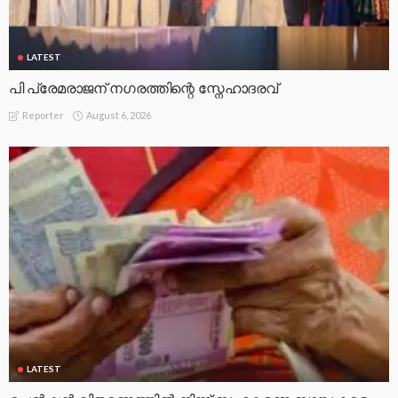
LATEST
പി പ്രേമരാജന് നഗരത്തിന്റെ സ്നേഹാദരവ്
August 6, 2026
Reporter
LATEST