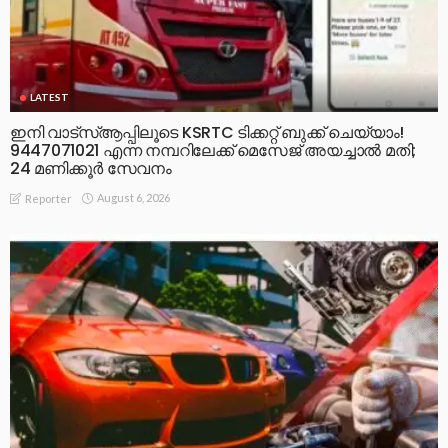
LATEST
ഇനി വാട്‌സ്ആപ്പിലൂടെ KSRTC ടിക്കറ്റ് ബുക്ക് ചെയ്യാം!
9447071021 എന്ന നമ്പറിലേക്ക് മെസേജ് അയച്ചാൽ മതി;
24 മണിക്കൂർ സേവനം
August 6, 2026
Reporter