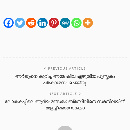
PREVIOUS ARTICLE
അർജുനെ കുറിച്ച് അമ്മ ഷീല എഴുതിയ പുസ്തകം
പ്രകാശനം ചെയ്തു
NEXT ARTICLE
ലോകകപ്പിലെ ആദ്യ മത്സരം: ബ്രസീലിനെ സമനിലയില്‍
തളച്ച് മൊറോക്കോ