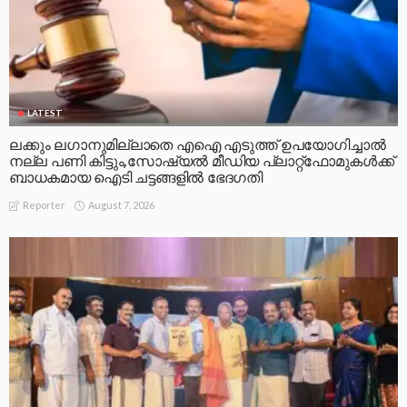
LATEST
ലക്കും ലഗാനുമില്ലാതെ എഐ എടുത്ത് ഉപയോഗിച്ചാല്‍
നല്ല പണി കിട്ടും,സോഷ്യല്‍ മീഡിയ പ്ലാറ്റ്‌ഫോമുകള്‍ക്ക്
ബാധകമായ ഐടി ചട്ടങ്ങളില്‍ ഭേദഗതി
August 7, 2026
Reporter