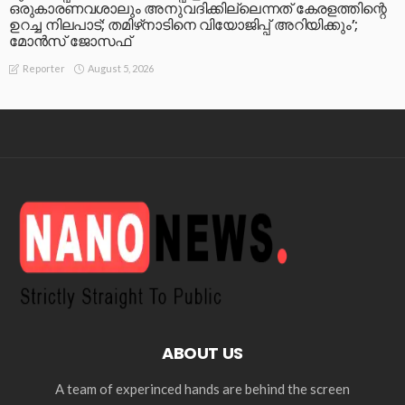
ഒരുകാരണവശാലും അനുവദിക്കില്ലെന്നത് കേരളത്തിന്റെ
ഉറച്ച നിലപാട്; തമിഴ്‌നാടിനെ വിയോജിപ്പ് അറിയിക്കും’;
മോന്‍സ് ജോസഫ്
August 5, 2026
Reporter
ABOUT US
A team of experinced hands are behind the screen