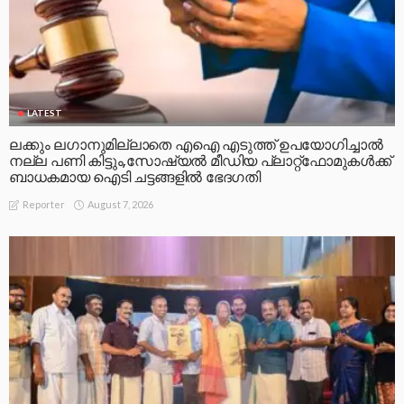
LATEST
ലക്കും ലഗാനുമില്ലാതെ എഐ എടുത്ത് ഉപയോഗിച്ചാല്‍
നല്ല പണി കിട്ടും,സോഷ്യല്‍ മീഡിയ പ്ലാറ്റ്‌ഫോമുകള്‍ക്ക്
ബാധകമായ ഐടി ചട്ടങ്ങളില്‍ ഭേദഗതി
August 7, 2026
Reporter