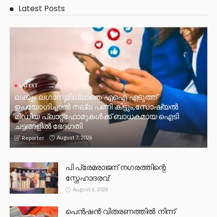
Latest Posts
LATEST
ലക്കും ലഗാനുമില്ലാതെ എഐ എടുത്ത്
ഉപയോഗിച്ചാല്‍ നല്ല പണി കിട്ടും,സോഷ്യല്‍
മീഡിയ പ്ലാറ്റ്‌ഫോമുകള്‍ക്ക് ബാധകമായ ഐടി
ചട്ടങ്ങളില്‍ ഭേദഗതി
August 7, 2026
Reporter
പി പ്രേമരാജന് നഗരത്തിന്റെ
സ്നേഹാദരവ്
August 6, 2026
പെൻഷൻ വിതരണത്തിൽ നിന്ന്