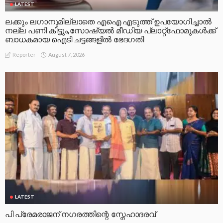
LATEST
ലക്കും ലഗാനുമില്ലാതെ എഐ എടുത്ത് ഉപയോഗിച്ചാല്‍
നല്ല പണി കിട്ടും,സോഷ്യല്‍ മീഡിയ പ്ലാറ്റ്‌ഫോമുകള്‍ക്ക്
ബാധകമായ ഐടി ചട്ടങ്ങളില്‍ ഭേദഗതി
August 7, 2026
Reporter
LATEST
പി പ്രേമരാജന് നഗരത്തിന്റെ സ്നേഹാദരവ്