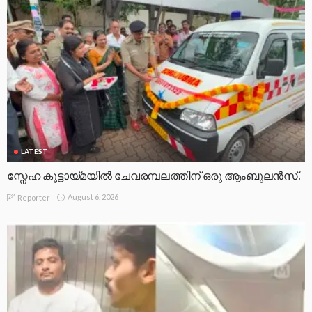
LATEST
സ്നേഹ കൂട്ടായ്മയിൽ ചേവരമ്പലത്തിന് ഒരു ആംബുലൻസ്.
August 6, 2026
Reporter