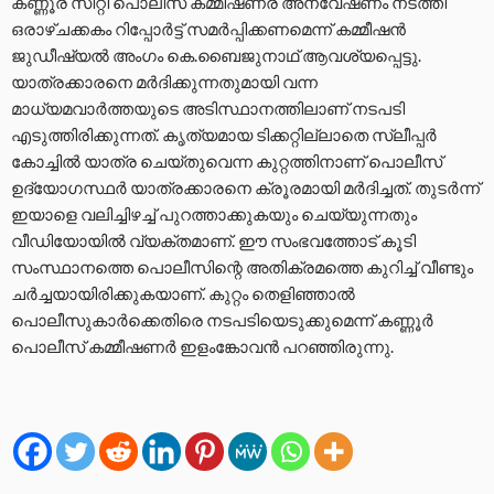
കണ്ണൂര് സിറ്റി പൊലീസ് കമ്മീഷണര് അന്വേഷണം നടത്തി
ഒരാഴ്ചക്കകം റിപ്പോർട്ട് സമർപ്പിക്കണമെന്ന് കമ്മീഷൻ
ജുഡീഷ്യൽ അംഗം കെ.ബൈജുനാഥ് ആവശ്യപ്പെട്ടു.
യാത്രക്കാരനെ മർദിക്കുന്നതുമായി വന്ന
മാധ്യമവാർത്തയുടെ അടിസ്ഥാനത്തിലാണ് നടപടി
എടുത്തിരിക്കുന്നത്. കൃത്യമായ ടിക്കറ്റില്ലാതെ സ്ലീപ്പർ
കോച്ചിൽ യാത്ര ചെയ്തുവെന്ന കുറ്റത്തിനാണ് പൊലീസ്
ഉദ്യോഗസ്ഥർ യാത്രക്കാരനെ ക്രൂരമായി മർദിച്ചത്. തുടർന്ന്
ഇയാളെ വലിച്ചിഴച്ച് പുറത്താക്കുകയും ചെയ്യുന്നതും
വീഡിയോയിൽ വ്യക്തമാണ്. ഈ സംഭവത്തോട് കൂടി
സംസ്ഥാനത്തെ പൊലീസിന്റെ അതിക്രമത്തെ കുറിച്ച് വീണ്ടും
ചർച്ചയായിരിക്കുകയാണ്. കുറ്റം തെളിഞ്ഞാൽ
പൊലീസുകാർക്കെതിരെ നടപടിയെടുക്കുമെന്ന് കണ്ണൂർ
പൊലീസ് കമ്മീഷണർ ഇളംങ്കോവൻ പറഞ്ഞിരുന്നു.