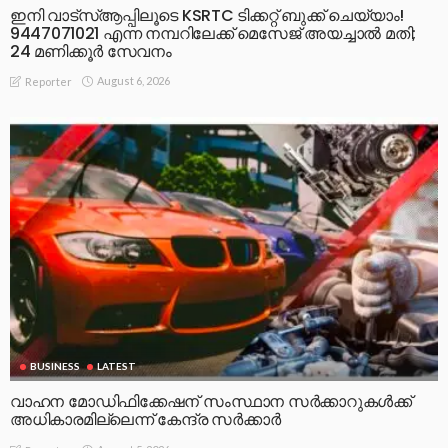
ഇനി വാട്‌സ്ആപ്പിലൂടെ KSRTC ടിക്കറ്റ് ബുക്ക് ചെയ്യാം!
9447071021 എന്ന നമ്പറിലേക്ക് മെസേജ് അയച്ചാൽ മതി;
24 മണിക്കൂർ സേവനം
August 6, 2026
Reporter
BUSINESS
LATEST
വാഹന മോഡിഫിക്കേഷന് സംസ്ഥാന സർക്കാറുകൾക്ക്
അധികാരമില്ലെന്ന് കേന്ദ്ര സർക്കാർ