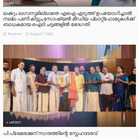
LATEST
ലക്കും ലഗാനുമില്ലാതെ എഐ എടുത്ത് ഉപയോഗിച്ചാല്‍
നല്ല പണി കിട്ടും,സോഷ്യല്‍ മീഡിയ പ്ലാറ്റ്‌ഫോമുകള്‍ക്ക്
ബാധകമായ ഐടി ചട്ടങ്ങളില്‍ ഭേദഗതി
August 7, 2026
Reporter
LATEST
പി പ്രേമരാജന് നഗരത്തിന്റെ സ്നേഹാദരവ്