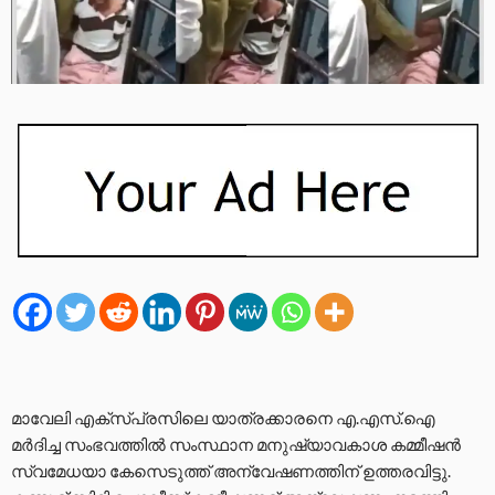
മാവേലി എക്‌സ്പ്രസിലെ യാത്രക്കാരനെ എ.എസ്.ഐ
മർദിച്ച സംഭവത്തിൽ സംസ്ഥാന മനുഷ്യാവകാശ കമ്മീഷൻ
സ്വമേധയാ കേസെടുത്ത് അന്വേഷണത്തിന് ഉത്തരവിട്ടു.