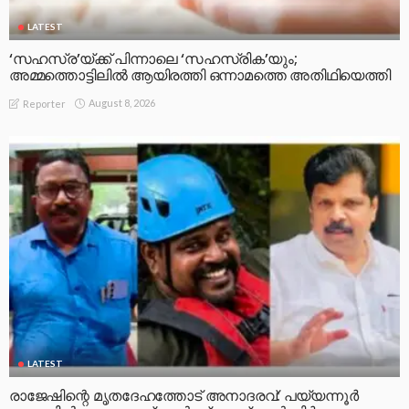
LATEST
‘സഹസ്ര’യ്ക്ക് പിന്നാലെ ‘സഹസ്രിക’യും;
അമ്മത്തൊട്ടിലിൽ ആയിരത്തി ഒന്നാമത്തെ അതിഥിയെത്തി
August 8, 2026
Reporter
LATEST
രാജേഷിന്റെ മൃതദേഹത്തോട് അനാദരവ്: പയ്യന്നൂർ