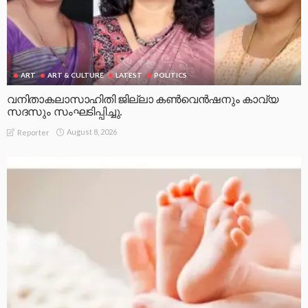
ART
ART & CULTURE
LATEST
POLITICS
വനിതാകലാസാഹിതി ജില്ലാ കൺവെൻഷനും കാവ്യ
സദസും സംഘടിപ്പിച്ചു.
August 8, 2026
Reporter