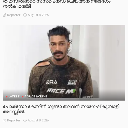
തഹസിൽദാറെ സസ്പെൻഡ് ചെയ്യാൻ നിർദേശം
നൽകി മന്ത്രി
August 8, 2026
Reporter
LATEST
POLICE &CRIME
പോക്സോ കേസിൽ ഗുണ്ടാ തലവൻ സാഗേഷ് കുമ്പാളി
അറസ്റ്റിൽ.
August 8, 2026
Reporter