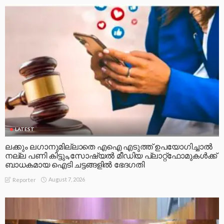
LATEST
ലക്കും ലഗാനുമില്ലാതെ എഐ എടുത്ത് ഉപയോഗിച്ചാല്‍
നല്ല പണി കിട്ടും,സോഷ്യല്‍ മീഡിയ പ്ലാറ്റ്‌ഫോമുകള്‍ക്ക്
ബാധകമായ ഐടി ചട്ടങ്ങളില്‍ ഭേദഗതി
August 7, 2026
Reporter