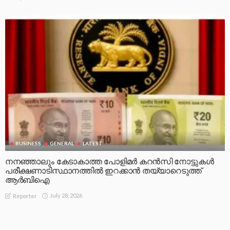
BUSINESS
GENERAL
LATEST
നനഞ്ഞാലും കേടാകാത്ത പോളിമർ കറൻസി നോട്ടുകൾ
പരീക്ഷണാടിസ്ഥാനത്തിൽ ഇറക്കാൻ തയ്യാറെടുത്ത്
ആർബിഐ
July 28, 2026
Reporter