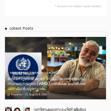
Receive our editor's picks weekly
Latest Posts
ACHIEVEMENT
HEALTH
LATEST
ഡോ.സുരേഷ് കുമാറിന് ലോകാആരോഗ്യ
സംഘടനയുടെ (WHO) പബ്ലിക് ഹെൽത്ത്
ചാമ്പ്യൻ പുരസ്ക്കാരം
August 8, 2026
Reporter
വനിതാകലാസാഹിതി ജില്ലാ