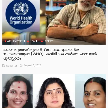
ACHIEVEMENT
HEALTH
LATEST
ഡോ.സുരേഷ് കുമാറിന് ലോകാആരോഗ്യ
സംഘടനയുടെ (WHO) പബ്ലിക് ഹെൽത്ത് ചാമ്പ്യൻ
പുരസ്ക്കാരം
August 8, 2026
Reporter