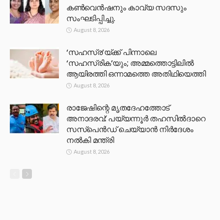
കൺവെൻഷനും കാവ്യ സദസും
സംഘടിപ്പിച്ചു.
August 8, 2026
‘സഹസ്ര’യ്ക്ക് പിന്നാലെ
‘സഹസ്രിക’യും; അമ്മത്തൊട്ടിലിൽ
ആയിരത്തി ഒന്നാമത്തെ അതിഥിയെത്തി
August 8, 2026
രാജേഷിന്റെ മൃതദേഹത്തോട്
അനാദരവ്: പയ്യന്നൂർ തഹസിൽദാറെ
സസ്പെൻഡ് ചെയ്യാൻ നിർദേശം
നൽകി മന്ത്രി
August 8, 2026