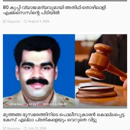
80 കുപ്പി വ്യാജ മദ്യവുമായി അതിഥി തൊഴിലാളി
എക്സൈസിന്റെ പിടിയിൽ
August 1, 2026
Reporter
GENERAL
LATEST
POLICE &CRIME
മുത്തങ്ങ ഭൂസമരത്തിനിടെ പൊലീസുകാരൻ കൊല്ലപ്പെട്ട
കേസ്: എല്ലാ പ്രതികളെയും വെറുതെ വിട്ടു
July 31, 2026
Reporter