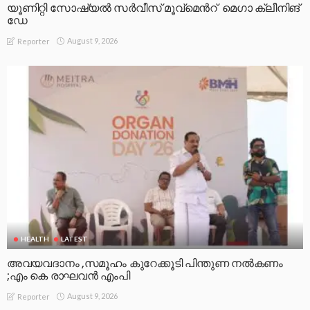
യൂണിറ്റി സോഷ്യൽ സർവീസ് മൂവ്മെൻറ് മെഗാ ക്ലീനിങ്
ഡേ
August 9, 2026
Reporter
HEALTH
LATEST
അവയവദാനം ,സമൂഹം കുറേക്കൂടി പിന്തുണ നൽകണം
;എം കെ രാഘവൻ എംപി
August 9, 2026
Reporter