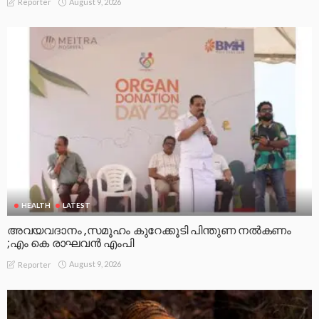
August 9, 2026
Reporter
HEALTH
LATEST
അവയവദാനം ,സമൂഹം കുറേക്കൂടി പിന്തുണ നൽകണം
;എം കെ രാഘവൻ എംപി
August 9, 2026
Reporter