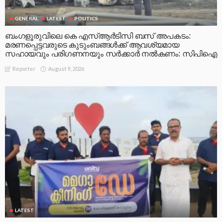
GENERAL
LATEST
POLITICS
ബംഗളൂരുവിലെ കെ എസ്ആർടിസി ബസ് അപകടം:
മരണപ്പെട്ടവരുടെ കുടുംബങ്ങൾക്ക് ആവശ്യമായ
സഹായവും പരിഗണനയും സർക്കാർ നൽകണം: സിപിഐ
August 9, 2026
Reporter
LATEST