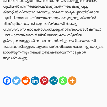
കിണറ്റിലാണ് ഏതാനും ദിവസത്തെ പഴക്കമുള്ള ജഡങ്ങൾ.
പുലിയിൽ നിന്ന് രക്ഷപെട്ട് ഓടുന്നതിനിടെ കാട്ടുപൂച്ച
കിണറ്റിൽ വീണതാവാമെന്നും, ഇരയെ നഷ്ടപ്പെടാതിരിക്കാൻ
പുലി പിന്നാലെ ചാടിയതാണെന്നും കരുതുന്നു. കിണറിൽ
നിന്ന് ദുർഗന്ധം വമിക്കുന്നത് ശ്രദ്ധയിൽ പെട്ട
പരിസരവാസികൾ പരിശോധിച്ചപ്പോഴാണ് ജഡങ്ങൾ കണ്ടത്.
പഞ്ചായത്ത് മെമ്പർ ജിമ്മി ജോസ് പൈമ്പിള്ളിൽ
ഉൾപ്പെടെയുള്ളവർ സ്ഥലം സന്ദർശിച്ചു. അടിയന്തരമായി
സ്ഥലവാസികളുടെ ആശങ്ക പരിഹരിക്കാൻ ഫോറസ്റ്റുകാരുടെ
ഭാഗത്തുനിന്നും നടപടി ഉണ്ടാകണമെന്ന് നാട്ടുകാർ
ആവശ്യപ്പെട്ടു.