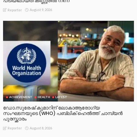
പിടിയിലായത് കണ്ണൂരിൽ നിന്ന്
August 9, 2026
Reporter
ACHIEVEMENT
HEALTH
LATEST
ഡോ.സുരേഷ് കുമാറിന് ലോകാആരോഗ്യ
സംഘടനയുടെ (WHO) പബ്ലിക് ഹെൽത്ത് ചാമ്പ്യൻ
പുരസ്ക്കാരം
August 8, 2026
Reporter