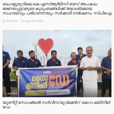
ബംഗളൂരുവിലെ കെ എസ്ആർടിസി ബസ് അപകടം:
മരണപ്പെട്ടവരുടെ കുടുംബങ്ങൾക്ക് ആവശ്യമായ
സഹായവും പരിഗണനയും സർക്കാർ നൽകണം: സിപിഐ
August 9, 2026
Reporter
LATEST
യൂണിറ്റി സോഷ്യൽ സർവീസ് മൂവ്മെൻറ് മെഗാ ക്ലീനിങ്
ഡേ