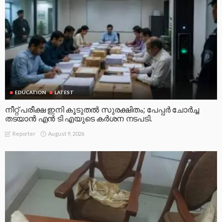
EDUCATION
LATEST
നീറ്റ് പരീക്ഷ ഇനി കൂടുതൽ സുരക്ഷിതം; പേപ്പർ ചോർച്ച
തടയാൻ എൻ ടി എയുടെ കർശന നടപടി.
August 9, 2026
Reporter