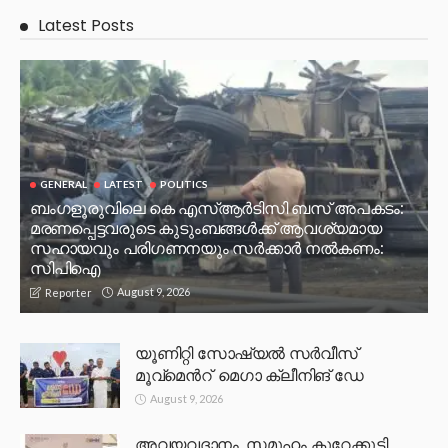
Latest Posts
GENERAL
LATEST
POLITICS
ബംഗളൂരുവിലെ കെ എസ്ആർടിസി ബസ് അപകടം:
മരണപ്പെട്ടവരുടെ കുടുംബങ്ങൾക്ക് ആവശ്യമായ
സഹായവും പരിഗണനയും സർക്കാർ നൽകണം:
സിപിഐ
August 9, 2026
Reporter
യൂണിറ്റി സോഷ്യൽ സർവീസ്
മൂവ്മെൻറ് മെഗാ ക്ലീനിങ് ഡേ
August 9, 2026
അവയവദാനം ,സമൂഹം കുറേക്കൂടി