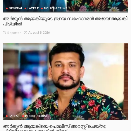
GENERAL
LATEST
POLICE &CRIME
അർജുൻ ആയങ്കിയുടെ ഇളയ സഹോദരൻ അജയ് ആയങ്കി
പിടിയിൽ
August 9, 2026
Reporter
LATEST
POLICE &CRIME
അർജുൻ ആയങ്കിയെ പൊലീസ് അറസ്റ്റ് ചെയ്‌തു;