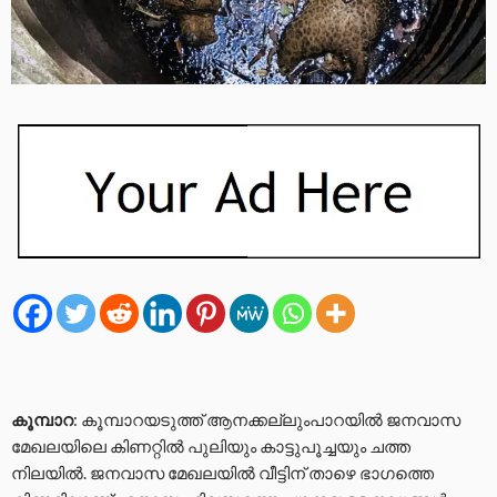
കൂമ്പാറ
: കൂമ്പാറയടുത്ത് ആനക്കല്ലുംപാറയിൽ ജനവാസ
മേഖലയിലെ കിണറ്റിൽ പുലിയും കാട്ടുപൂച്ചയും ചത്ത
നിലയിൽ. ജനവാസ മേഖലയിൽ വീട്ടിന് താഴെ ഭാഗത്തെ