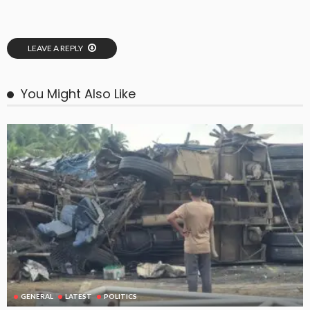
LEAVE A REPLY
You Might Also Like
GENERAL
LATEST
POLITICS