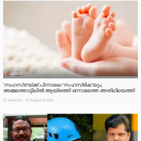
LATEST
‘സഹസ്ര’യ്ക്ക് പിന്നാലെ ‘സഹസ്രിക’യും;
അമ്മത്തൊട്ടിലിൽ ആയിരത്തി ഒന്നാമത്തെ അതിഥിയെത്തി
August 8, 2026
Reporter