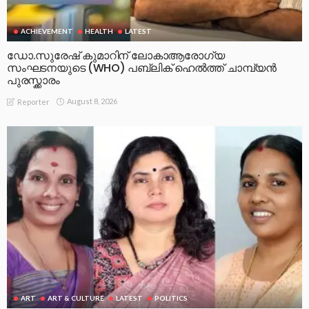
ACHIEVEMENT
HEALTH
LATEST
ഡോ.സുരേഷ് കുമാറിന് ലോകാആരോഗ്യ
സംഘടനയുടെ (WHO) പബ്ലിക് ഹെൽത്ത് ചാമ്പ്യൻ
പുരസ്ക്കാരം
August 8, 2026
Reporter
ART
ART & CULTURE
LATEST
POLITICS