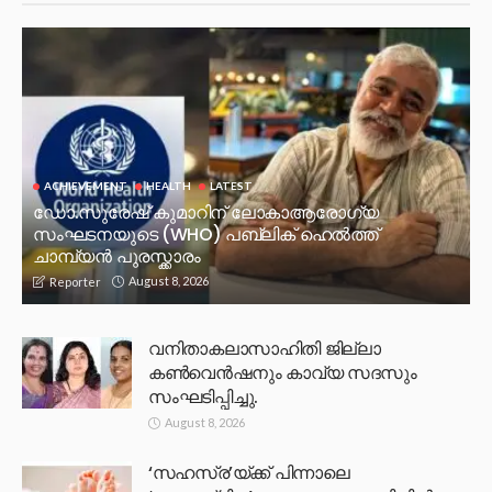
ACHIEVEMENT
HEALTH
LATEST
ഡോ.സുരേഷ് കുമാറിന് ലോകാആരോഗ്യ
സംഘടനയുടെ (WHO) പബ്ലിക് ഹെൽത്ത്
ചാമ്പ്യൻ പുരസ്ക്കാരം
August 8, 2026
Reporter
വനിതാകലാസാഹിതി ജില്ലാ
കൺവെൻഷനും കാവ്യ സദസും
സംഘടിപ്പിച്ചു.
August 8, 2026
‘സഹസ്ര’യ്ക്ക് പിന്നാലെ