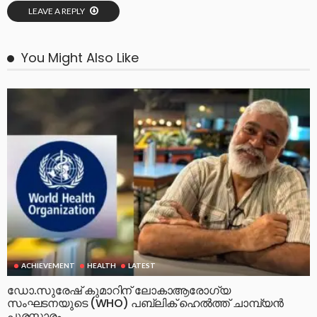
LEAVE A REPLY
You Might Also Like
ACHIEVEMENT
HEALTH
LATEST
ഡോ.സുരേഷ് കുമാറിന് ലോകാആരോഗ്യ
സംഘടനയുടെ (WHO) പബ്ലിക് ഹെൽത്ത് ചാമ്പ്യൻ
പുരസ്ക്കാരം