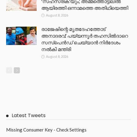
‘സഹസ്രിക’യും; അമ്മത്തൊട്ടിലിൽ
ആയിരത്തി ഒന്നാമത്തെ അതിഥിയെത്തി
August 8, 2026
രാജേഷിന്റെ മൃതദേഹത്തോട്
അനാദരവ്: പയ്യന്നൂർ തഹസിൽദാറെ
സസ്പെൻഡ് ചെയ്യാൻ നിർദേശം
നൽകി മന്ത്രി
August 8, 2026
Latest Tweets
Missing Consumer Key - Check Settings