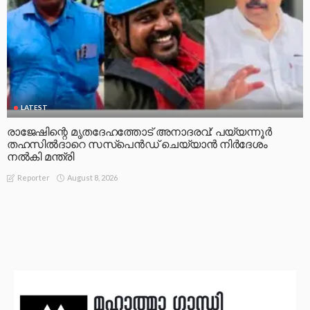
LATEST
രാജേഷിന്റെ മൃതദേഹത്തോട് അനാദരവ്: പയ്യന്നൂർ
തഹസിൽദാറെ സസ്പെൻഡ് ചെയ്യാൻ നിർദേശം
നൽകി മന്ത്രി
August 8, 2026
Reporter