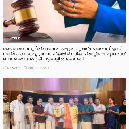
LATEST
ലക്കും ലഗാനുമില്ലാതെ എഐ എടുത്ത് ഉപയോഗിച്ചാല്‍
നല്ല പണി കിട്ടും,സോഷ്യല്‍ മീഡിയ പ്ലാറ്റ്‌ഫോമുകള്‍ക്ക്
ബാധകമായ ഐടി ചട്ടങ്ങളില്‍ ഭേദഗതി
August 7, 2026
Reporter