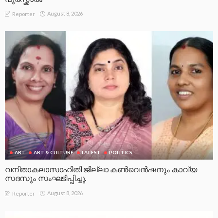
August 8, 2026
Reporter
ART
ART & CULTURE
LATEST
POLITICS
വനിതാകലാസാഹിതി ജില്ലാ കൺവെൻഷനും കാവ്യ
സദസും സംഘടിപ്പിച്ചു.
August 8, 2026
Reporter