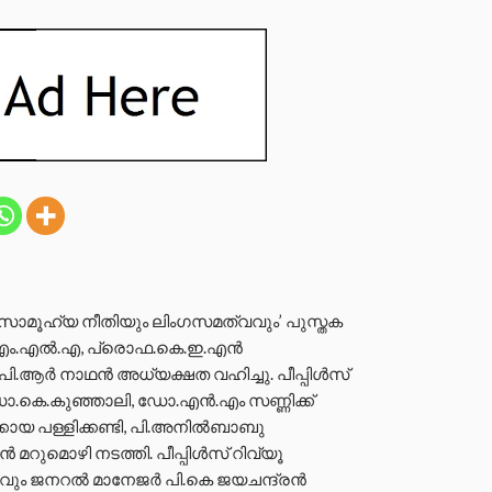
ിച്ച ‘സാമൂഹ്യ നീതിയും ലിംഗസമത്വവും’ പുസ്തക
‍ എം.എല്‍.എ, പ്രൊഫ.കെ.ഇ.എന്‍
 പി.ആര്‍ നാഥന്‍ അധ്യക്ഷത വഹിച്ചു. പീപ്പിള്‍സ്
ഡോ.കെ.കുഞ്ഞാലി, ഡോ.എന്‍.എം സണ്ണിക്ക്
ോയ പള്ളിക്കണ്ടി, പി.അനില്‍ബാബു
്‍ മറുമൊഴി നടത്തി. പീപ്പിള്‍സ് റിവ്യൂ
വും ജനറല്‍ മാനേജര്‍ പി.കെ ജയചന്ദ്രന്‍