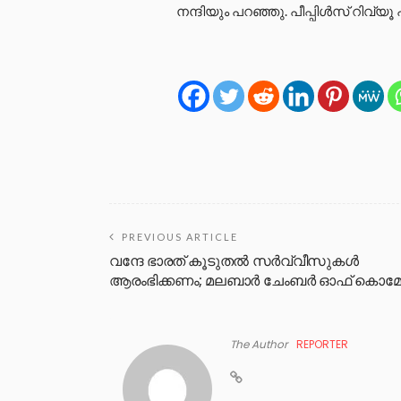
നന്ദിയും പറഞ്ഞു. പീപ്പിള്‍സ് റിവ്
PREVIOUS ARTICLE
വന്ദേ ഭാരത് കൂടുതൽ സർവ്വീസുകൾ
ആരംഭിക്കണം; മലബാർ ചേംബർ ഓഫ് കൊമേഴ്
The Author
REPORTER