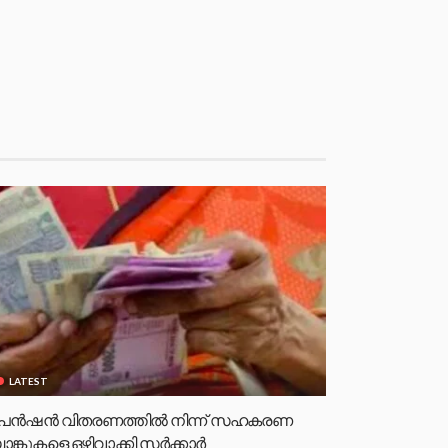
LATEST
െൻഷൻ വിതരണത്തിൽ നിന്ന് സഹകരണ
ാങ്കുകളെ ഒഴിവാക്കി സർക്കാർ