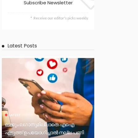
Subscribe Newsletter
Receive our editor's picks weekly
Latest Posts
LATEST
ലക്കും ലഗാനുമില്ലാതെ എഐ
എടുത്ത് ഉപയോഗിച്ചാല്‍ നല്ല പണി