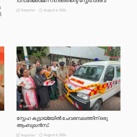
പി പ്രേമരാജന് നഗരത്തിന്റെ സ്നേഹാദരവ്
‍
August 6, 2026
Reporter
ി
LATEST
സ്നേഹ കൂട്ടായ്മയിൽ ചേവരമ്പലത്തിന് ഒരു
ആംബുലൻസ്.
August 6, 2026
Reporter