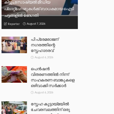
കിട്ടും,സോഷ്യല്‍ മീഡിയ
പ്ലാറ്റ്‌ഫോമുകള്‍ക്ക് ബാധകമായ ഐടി
ചട്ടങ്ങളില്‍ ഭേദഗതി
August 7, 2026
Reporter
പി പ്രേമരാജന്
നഗരത്തിന്റെ
സ്നേഹാദരവ്
August 6, 2026
പെൻഷൻ
വിതരണത്തിൽ നിന്ന്
സഹകരണ ബാങ്കുകളെ
ഒഴിവാക്കി സർക്കാർ
August 6, 2026
സ്നേഹ കൂട്ടായ്മയിൽ
ചേവരമ്പലത്തിന് ഒരു