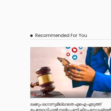
Recommended For You
LATEST
ലക്കും ലഗാനുമില്ലാതെ എഐ എടുത്ത്
ഉപയോഗിച്ചാല്‍ നല്ല പണി കിട്ടും,സോഷ്യല്