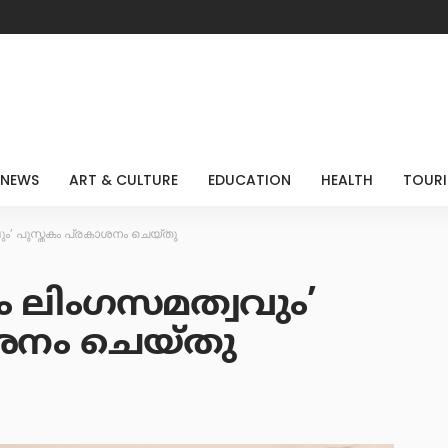
 NEWS
ART & CULTURE
EDUCATION
HEALTH
TOUR
ം’ പുസ്തകം പ്രകാശനം ചെയ്തു
ം ലിംഗസമത്വവും’
ശനം ചെയ്തു