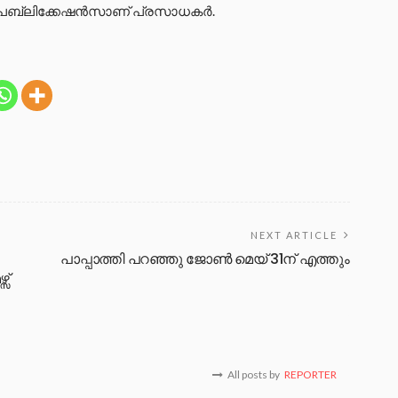
യൂ പബ്ലിക്കേഷന്‍സാണ് പ്രസാധകര്‍.
NEXT ARTICLE
പാപ്പാത്തി പറഞ്ഞു ജോൺ മെയ് 31ന് എത്തും
സ്
All posts by
REPORTER