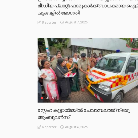
മീഡിയ പ്ലാറ്റ്‌ഫോമുകള്‍ക്ക് ബാധകമായ ഐട
ചട്ടങ്ങളില്‍ ഭേദഗതി
August 7, 2026
Reporter
LATEST
സ്നേഹ കൂട്ടായ്മയിൽ ചേവരമ്പലത്തിന് ഒരു
ആംബുലൻസ്.
August 6, 2026
Reporter