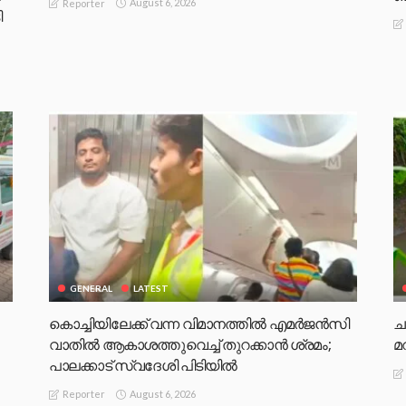
August 6, 2026
Reporter
ി
GENERAL
LATEST
കൊച്ചിയിലേക്ക് വന്ന വിമാനത്തിൽ എമർജൻസി
ച
വാതിൽ ആകാശത്തുവെച്ച് തുറക്കാൻ ശ്രമം;
മ
പാലക്കാട് സ്വദേശി പിടിയിൽ
August 6, 2026
Reporter