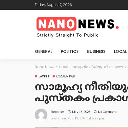
Friday, August 7, 2026
GENERAL
POLITICS
BUSINESS
LOCAL
Nano News
>
Latest
>
സാമൂഹ്യ നീതിയും ലിംഗസമത്വവു
LATEST
LOCAL NEWS
സാമൂഹ്യ നീതിയു
പുസ്തകം പ്രകാ
May 13, 2023
No Comment
Reporter
posted on
May. 13, 2023 at 6:22 pm