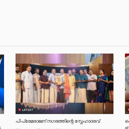
LATEST
പി പ്രേമരാജന് നഗരത്തിന്റെ സ്നേഹാദരവ്
പ
‍
ബ