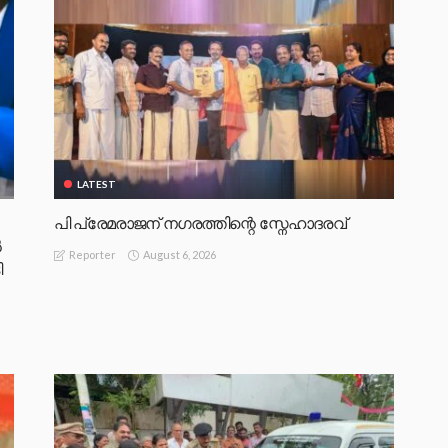
LATEST
പി പ്രേമരാജന് നഗരത്തിന്റെ സ്നേഹാദരവ്
‍
August 6, 2026
Reporter
ി