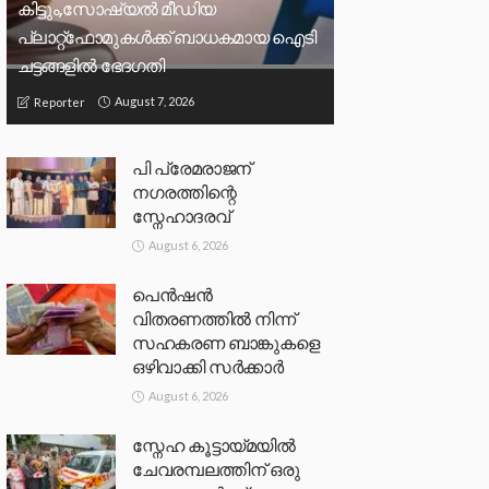
കിട്ടും,സോഷ്യല്‍ മീഡിയ
പ്ലാറ്റ്‌ഫോമുകള്‍ക്ക് ബാധകമായ ഐടി
ചട്ടങ്ങളില്‍ ഭേദഗതി
August 7, 2026
Reporter
പി പ്രേമരാജന്
നഗരത്തിന്റെ
സ്നേഹാദരവ്
August 6, 2026
പെൻഷൻ
വിതരണത്തിൽ നിന്ന്
സഹകരണ ബാങ്കുകളെ
ഒഴിവാക്കി സർക്കാർ
August 6, 2026
സ്നേഹ കൂട്ടായ്മയിൽ
ചേവരമ്പലത്തിന് ഒരു