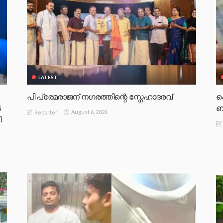
LATEST
പി പ്രേമരാജന് നഗരത്തിന്റെ സ്നേഹാദരവ്
പ
‍
ബ
August 6, 2026
Reporter
ി