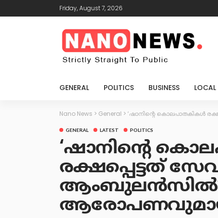
Friday, August 7, 2026
GENERAL
POLITICS
BUSINESS
LOCAL
Nano News
>
General
>
‘ഷാനിന്റെ കൊലപാതകികൾ രക്ഷ
GENERAL
LATEST
POLITICS
‘ഷാനിന്റെ കൊ
രക്ഷപ്പെട്ടത് സ
ആംബുലൻസിൽ’
ആരോപണവുമായി 