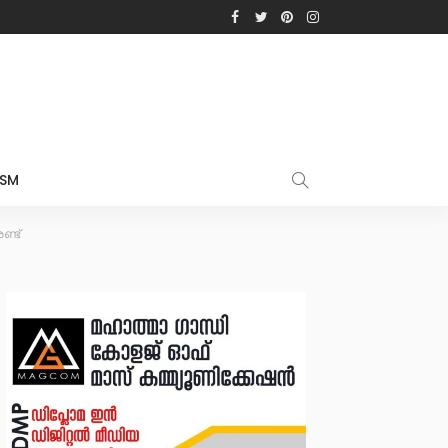
ISM
്ട്