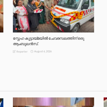
LATEST
സ്നേഹ കൂട്ടായ്മയിൽ ചേവരമ്പലത്തിന് ഒരു
ആംബുലൻസ്.
August 6, 2026
Reporter