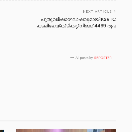
NEXT ARTICLE
പുതുവർഷാഘോഷവുമായി KSRTC
കടലിലേയ്ക്ക്;ടിക്കറ്റ് നിരക്ക് 4499 രൂപ
All posts by
REPORTER