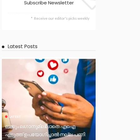
Subscribe Newsletter
Receive our editor's picks weekly
Latest Posts
LATEST
ലക്കും ലഗാനുമില്ലാതെ എഐ
എടുത്ത് ഉപയോഗിച്ചാല്‍ നല്ല പണി