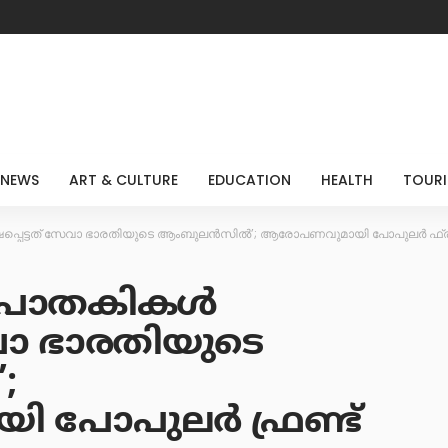
 NEWS
ART & CULTURE
EDUCATION
HEALTH
TOUR
പ്പെട്ടത് സേവാ ഭാരതിയുടെ ആംബുലൻസിൽ’; ആരോപണവുമായി പോപുലർ ഫ്രണ
ലപാതകികൾ
േവാ ഭാരതിയുടെ
;
പോപുലർ ഫ്രണ്ട്