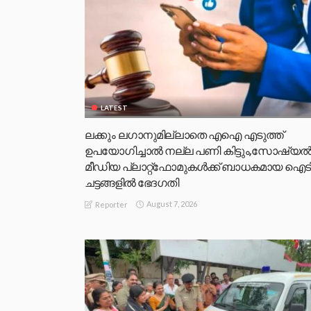
LATEST
ലക്കും ലഗാനുമില്ലാതെ എഐ എടുത്ത്
ഉപയോഗിച്ചാല്‍ നല്ല പണി കിട്ടും,സോഷ്യല്
മീഡിയ പ്ലാറ്റ്‌ഫോമുകള്‍ക്ക് ബാധകമായ ഐട
ചട്ടങ്ങളില്‍ ഭേദഗതി
August 7, 2026
Reporter