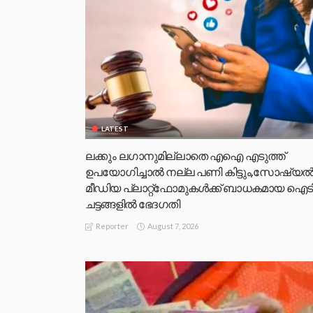
LATEST
ലക്കും ലഗാനുമില്ലാതെ എഐ എടുത്ത്
ഉപയോഗിച്ചാല്‍ നല്ല പണി കിട്ടും,സോഷ്യല്
മീഡിയ പ്ലാറ്റ്‌ഫോമുകള്‍ക്ക് ബാധകമായ ഐട
ചട്ടങ്ങളില്‍ ഭേദഗതി
August 7, 2026
Reporter