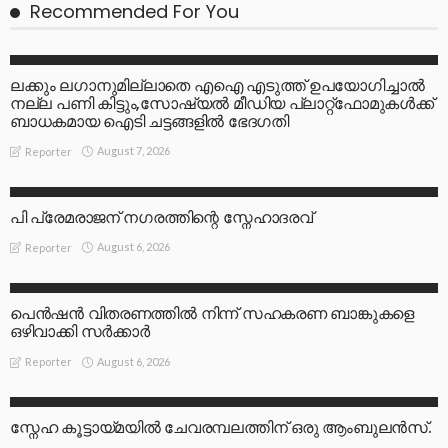
Recommended For You
LATEST
ലക്കും ലഗാനുമില്ലാതെ എഐ എടുത്ത് ഉപയോഗിച്ചാല്‍
നല്ല പണി കിട്ടും,സോഷ്യല്‍ മീഡിയ പ്ലാറ്റ്‌ഫോമുകള്‍ക്ക്
ബാധകമായ ഐടി ചട്ടങ്ങളില്‍ ഭേദഗതി
August 7, 2026
Reporter
LATEST
പി പ്രേമരാജന് നഗരത്തിന്റെ സ്നേഹാദരവ്
August 6, 2026
Reporter
LATEST
പെൻഷൻ വിതരണത്തിൽ നിന്ന് സഹകരണ ബാങ്കുകളെ
ഒഴിവാക്കി സർക്കാർ
August 6, 2026
Reporter
LATEST
സ്നേഹ കൂട്ടായ്മയിൽ ചേവരമ്പലത്തിന് ഒരു ആംബുലൻസ്.