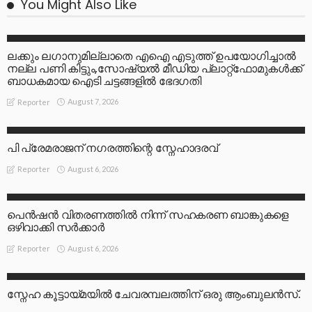
You Might Also Like
LATEST
ലക്കും ലഗാനുമില്ലാതെ എഐ എടുത്ത് ഉപയോഗിച്ചാല്‍
നല്ല പണി കിട്ടും,സോഷ്യല്‍ മീഡിയ പ്ലാറ്റ്‌ഫോമുകള്‍ക്ക്
ബാധകമായ ഐടി ചട്ടങ്ങളില്‍ ഭേദഗതി
August 7, 2026
Reporter
LATEST
പി പ്രേമരാജന് നഗരത്തിന്റെ സ്നേഹാദരവ്
August 6, 2026
Reporter
LATEST
പെൻഷൻ വിതരണത്തിൽ നിന്ന് സഹകരണ ബാങ്കുകളെ
ഒഴിവാക്കി സർക്കാർ
August 6, 2026
Reporter
LATEST
സ്നേഹ കൂട്ടായ്മയിൽ ചേവരമ്പലത്തിന് ഒരു ആംബുലൻസ്.