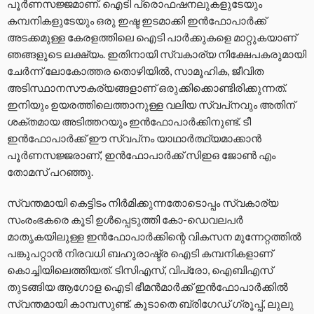
പൂര്‍ണസജ്ജമാണ്. ഐടി പ്രൊഫഷനലുകളുടേയും
കമ്പനികളുടേയും ഒരു ഇഷ്ട ഇടമാക്കി ഇന്‍ഫോപാര്‍ക്ക്
അടക്കമുള്ള കേരളത്തിലെ ഐടി പാര്‍ക്കുകളെ മാറ്റുകയാണ്
ഞങ്ങളുടെ ലക്ഷ്യം. ഇതിനായി സ്വകാര്യ നിക്ഷേപകരുമായി
ചേര്‍ന്ന് ലോകോത്തര തൊഴിയില്‍, സാമൂഹിക, ജീവിത
അടിസ്ഥാനസൗകര്യങ്ങളാണ് ഒരുക്കിക്കൊണ്ടിരിക്കുന്നത്.
ഇനിയും ഉയരത്തിലെത്താനുള്ള വലിയ സ്വപ്‌നവും അതിന്
ശക്തമായ അടിത്തറയും ഇന്‍ഫോപാര്‍ക്കിനുണ്ട്. ടീ
ഇന്‍ഫോപാര്‍ക്ക് ഈ സ്വപ്‌നം യാഥാര്‍ത്ഥ്യമാക്കാന്‍
പൂര്‍ണസജ്ജരാണ്,’ ഇന്‍ഫോപാര്‍ക്ക് സിഇഒ ജോണ്‍ എം
തോമസ് പറഞ്ഞു.
സ്വന്തമായി കെട്ടിടം നിര്‍മിക്കുന്നതോടൊപ്പം സ്വകാര്യ
സംരംഭകരെ കൂടി ഉള്‍പ്പെടുത്തി കോ-ഡെവലപര്‍
മാതൃകയിലുള്ള ഇന്‍ഫോപാര്‍ക്കിന്റെ വികസന മുന്നേറ്റത്തില്‍
പങ്കുപറ്റാന്‍ നിരവധി ബഹുരാഷ്ട്ര ഐടി കമ്പനികളാണ്
കൊച്ചിയിലെത്തിയത്. ടിസിഎസ്, വിപ്രോ, ഐബിഎസ്
തുടങ്ങിയ ആഗോള ഐടി ഭീമന്‍മാര്‍ക്ക് ഇന്‍ഫോപാര്‍ക്കില്‍
സ്വന്തമായി കാമ്പസുണ്ട്. കൂടാതെ ബ്രിഗേഡ് ഗ്രൂപ്പ്, ലുലു