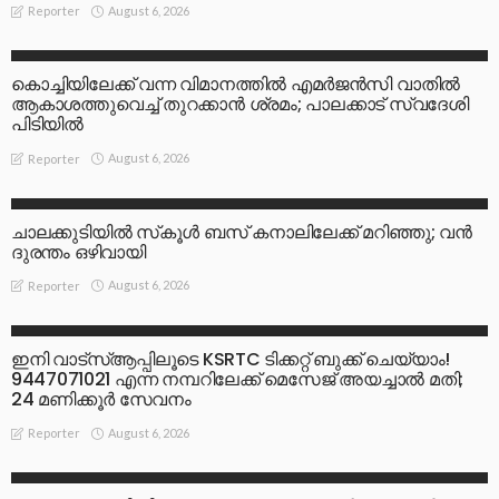
August 6, 2026
Reporter
GENERAL
LATEST
കൊച്ചിയിലേക്ക് വന്ന വിമാനത്തിൽ എമർജൻസി വാതിൽ
ആകാശത്തുവെച്ച് തുറക്കാൻ ശ്രമം; പാലക്കാട് സ്വദേശി
പിടിയിൽ
August 6, 2026
Reporter
ACCIDENT NEWS
LATEST
ചാലക്കുടിയിൽ സ്‌കൂൾ ബസ് കനാലിലേക്ക് മറിഞ്ഞു; വൻ
ദുരന്തം ഒഴിവായി
August 6, 2026
Reporter
LATEST
ഇനി വാട്‌സ്ആപ്പിലൂടെ KSRTC ടിക്കറ്റ് ബുക്ക് ചെയ്യാം!
9447071021 എന്ന നമ്പറിലേക്ക് മെസേജ് അയച്ചാൽ മതി;
24 മണിക്കൂർ സേവനം
August 6, 2026
Reporter
BUSINESS
LATEST