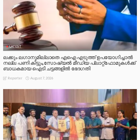
LATEST
ലക്കും ലഗാനുമില്ലാതെ എഐ എടുത്ത് ഉപയോഗിച്ചാല്‍
നല്ല പണി കിട്ടും,സോഷ്യല്‍ മീഡിയ പ്ലാറ്റ്‌ഫോമുകള്‍ക്ക്
ബാധകമായ ഐടി ചട്ടങ്ങളില്‍ ഭേദഗതി
August 7, 2026
Reporter