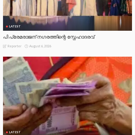
LATEST
പി പ്രേമരാജന് നഗരത്തിന്റെ സ്നേഹാദരവ്
August 6, 2026
Reporter
LATEST