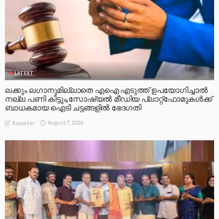
LATEST
ലക്കും ലഗാനുമില്ലാതെ എഐ എടുത്ത് ഉപയോഗിച്ചാല്‍
നല്ല പണി കിട്ടും,സോഷ്യല്‍ മീഡിയ പ്ലാറ്റ്‌ഫോമുകള്‍ക്ക്
ബാധകമായ ഐടി ചട്ടങ്ങളില്‍ ഭേദഗതി
August 7, 2026
Reporter