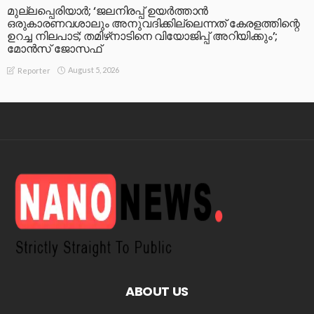
മുല്ലപ്പെരിയാര്‍; ‘ജലനിരപ്പ് ഉയര്‍ത്താന്‍
ഒരുകാരണവശാലും അനുവദിക്കില്ലെന്നത് കേരളത്തിന്റെ
ഉറച്ച നിലപാട്; തമിഴ്‌നാടിനെ വിയോജിപ്പ് അറിയിക്കും’;
മോന്‍സ് ജോസഫ്
August 5, 2026
Reporter
ABOUT US