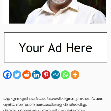
ഐ.എന്‍.എല്‍ ഔദ്യോഗികമായി പിളർന്നു. വഹാബ് പക്ഷം
പുതിയ സംസ്ഥാന ഭാരവാഹികളെ പ്രഖ്യാപിച്ചു.
പ്രസിഡന്‍റായി എ.പി അബ്ദുൽ വഹാബിനെയും