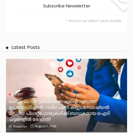
Subscribe Newsletter
Receive our editor's picks weekly
Latest Posts
LATEST
ലക്കും ലഗാനുമില്ലാതെ എഐ എടുത്ത്
ഉപയോഗിച്ചാല്‍ നല്ല പണി കിട്ടും,സോഷ്യല്‍
മീഡിയ പ്ലാറ്റ്‌ഫോമുകള്‍ക്ക് ബാധകമായ ഐടി
ചട്ടങ്ങളില്‍ ഭേദഗതി
August 7, 2026
Reporter