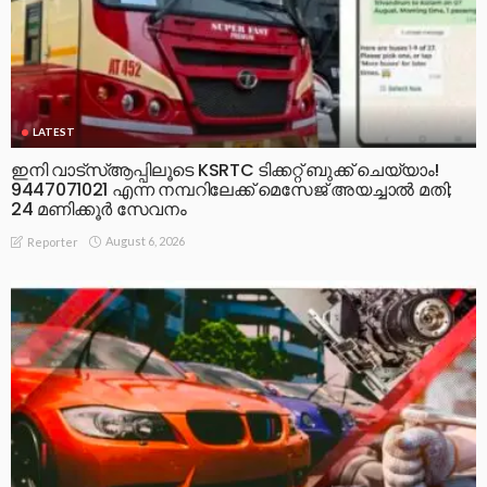
LATEST
ഇനി വാട്‌സ്ആപ്പിലൂടെ KSRTC ടിക്കറ്റ് ബുക്ക് ചെയ്യാം!
9447071021 എന്ന നമ്പറിലേക്ക് മെസേജ് അയച്ചാൽ മതി;
24 മണിക്കൂർ സേവനം
August 6, 2026
Reporter