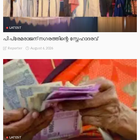
LATEST
പി പ്രേമരാജന് നഗരത്തിന്റെ സ്നേഹാദരവ്
August 6, 2026
Reporter
LATEST