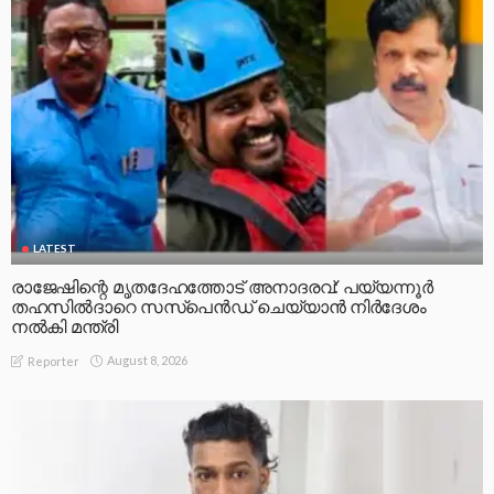
LATEST
രാജേഷിന്റെ മൃതദേഹത്തോട് അനാദരവ്: പയ്യന്നൂർ
തഹസിൽദാറെ സസ്പെൻഡ് ചെയ്യാൻ നിർദേശം
നൽകി മന്ത്രി
August 8, 2026
Reporter