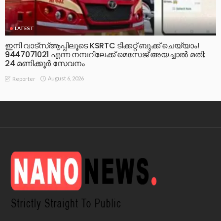
LATEST
ഇനി വാട്‌സ്ആപ്പിലൂടെ KSRTC ടിക്കറ്റ് ബുക്ക് ചെയ്യാം!
9447071021 എന്ന നമ്പറിലേക്ക് മെസേജ് അയച്ചാൽ മതി;
24 മണിക്കൂർ സേവനം
August 6, 2026
Reporter