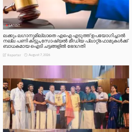
LATEST
ലക്കും ലഗാനുമില്ലാതെ എഐ എടുത്ത് ഉപയോഗിച്ചാല്‍
നല്ല പണി കിട്ടും,സോഷ്യല്‍ മീഡിയ പ്ലാറ്റ്‌ഫോമുകള്‍ക്ക്
ബാധകമായ ഐടി ചട്ടങ്ങളില്‍ ഭേദഗതി
August 7, 2026
Reporter