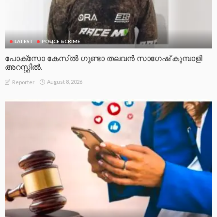
LATEST
POLICE &CRIME
പോക്സോ കേസിൽ ഗുണ്ടാ തലവൻ സാഗേഷ് കുമ്പാളി
അറസ്റ്റിൽ.
August 8, 2026
Reporter