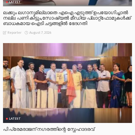
LATEST
ലക്കും ലഗാനുമില്ലാതെ എഐ എടുത്ത് ഉപയോഗിച്ചാല്‍
നല്ല പണി കിട്ടും,സോഷ്യല്‍ മീഡിയ പ്ലാറ്റ്‌ഫോമുകള്‍ക്ക്
ബാധകമായ ഐടി ചട്ടങ്ങളില്‍ ഭേദഗതി
August 7, 2026
Reporter
LATEST
പി പ്രേമരാജന് നഗരത്തിന്റെ സ്നേഹാദരവ്