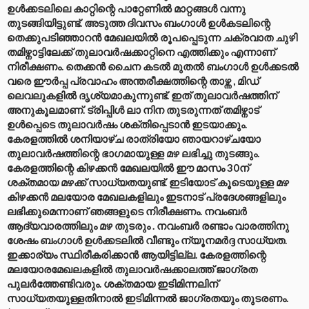
ഉൾക്കടലിലെ കാറ്റിന്റെ പാറ്റേണിൽ മാറ്റങ്ങൾ വന്നു
തുടങ്ങിയിട്ടുണ്ട്. അടുത്ത ദിവസം ബംഗാൾ ഉൾകടലിന്റെ
തെക്കുപടിഞ്ഞാറൻ മേഖലയിൽ രൂപപ്പെടുന്ന ചക്രവാത ചുഴി
തമിഴ്നാട്ടിലേക്ക് തുലാവർഷക്കാറ്റിനെ എത്തിക്കും എന്നാണ്
നിരീക്ഷണം. തെക്കൻ ചൈന കടൽ മുതൽ ബംഗാൾ ഉൾക്കടൽ
വരെ ഈർപ്പ പ്രവാഹം അന്തരീക്ഷത്തിന്റെ താഴ്ന്ന , മിഡ്
ലെവലുകളിൽ ദൃശ്യമാകുന്നുണ്ട്. ഇത് തുലാവർഷത്തിന്
അനുകൂലമാണ്. ട്രിപ്പിൾ ലാ നിന തുടരുന്നത് തമിഴ്നാട്
ഉൾപ്പെടെ തുലാവർഷം ശക്തിപ്പെടാൻ ഇടയാക്കും.
കേരളത്തിൽ ശനിയാഴ്ച രാത്രിയോ ഞായറാഴ്ചയോ
തുലാവർഷത്തിന്റെ ഭാഗമായുള്ള മഴ ലഭിച്ചു തുടങ്ങും.
കേരളത്തിന്റെ കിഴക്കൻ മേഖലയിൽ ഈ മാസം 30ന്
ശക്തമായ മഴക്ക് സാധ്യതയുണ്ട്. ഇടിയോട് കൂടെയുള്ള മഴ
കിഴക്കൻ മലയോര മേഖലകളിലും ഇടനാട് പ്രദേശങ്ങളിലും
ലഭിക്കുമെന്നാണ് ഞങ്ങളുടെ നിരീക്ഷണം. നവംബർ
ആദ്യവാരത്തിലും മഴ തുടരും . നവംബർ രണ്ടാം വാരത്തിനു
ശേഷം ബംഗാൾ ഉൾക്കടലിൽ വീണ്ടും ന്യൂനമർദ്ദ സാധ്യത.
ഇക്കാര്യം സ്ഥിരീകരിക്കാൻ ആയിട്ടില്ല. കേരളത്തിന്റെ
മലയോരമേഖലകളിൽ തുലാവർഷക്കാലത്ത് ജാഗ്രത
പുലർത്തേണ്ടിവരും. ശക്തമായ ഇടിമിന്നലിന്
സാധ്യതയുള്ളതിനാൽ ഇടിമിന്നൽ ജാഗ്രതയും തുടരണം.