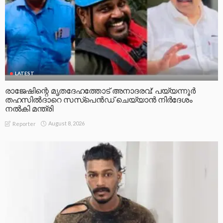
LATEST
രാജേഷിന്റെ മൃതദേഹത്തോട് അനാദരവ്: പയ്യന്നൂർ
തഹസിൽദാറെ സസ്പെൻഡ് ചെയ്യാൻ നിർദേശം
നൽകി മന്ത്രി
August 8, 2026
Reporter