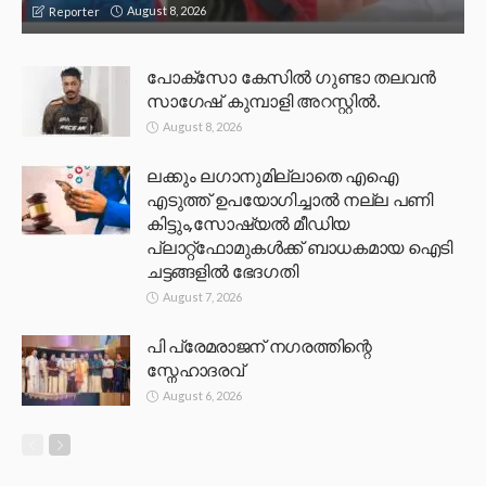
August 8, 2026
Reporter
പോക്സോ കേസിൽ ഗുണ്ടാ തലവൻ
സാഗേഷ് കുമ്പാളി അറസ്റ്റിൽ.
August 8, 2026
ലക്കും ലഗാനുമില്ലാതെ എഐ
എടുത്ത് ഉപയോഗിച്ചാല്‍ നല്ല പണി
കിട്ടും,സോഷ്യല്‍ മീഡിയ
പ്ലാറ്റ്‌ഫോമുകള്‍ക്ക് ബാധകമായ ഐടി
ചട്ടങ്ങളില്‍ ഭേദഗതി
August 7, 2026
പി പ്രേമരാജന് നഗരത്തിന്റെ
സ്നേഹാദരവ്
August 6, 2026