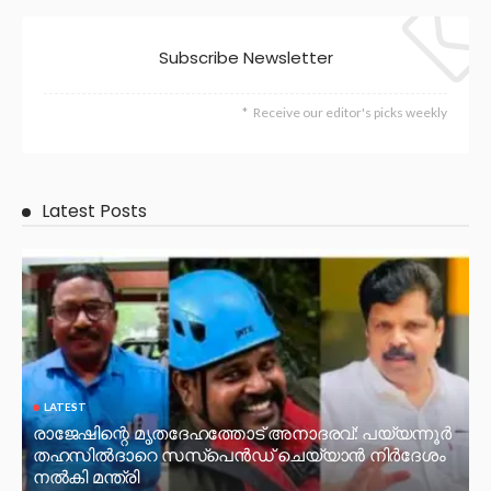
Subscribe Newsletter
Receive our editor's picks weekly
Latest Posts
LATEST
രാജേഷിന്റെ മൃതദേഹത്തോട് അനാദരവ്: പയ്യന്നൂർ
തഹസിൽദാറെ സസ്പെൻഡ് ചെയ്യാൻ നിർദേശം
നൽകി മന്ത്രി