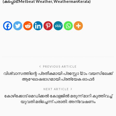
(കടപ്പാട്:Metbeat Weather, WeathermanKerala)
PREVIOUS ARTICLE
വിശ്വാസത്തിന്റെ പ്രതീകമായി പ്രസ്റ്റോ 12ാം വയസിലേക്ക്
ആഘോഷഭാഗമായി പ്രത്യേക ഓഫര്‍
NEXT ARTICLE
കോഴിക്കോട് മെഡിക്കൽ കോളജിൽ മരുന്ന് മാറി കുത്തിവച്ച്
യുവതി മരിച്ചെന്ന് പരാതി: അന്വേഷണം