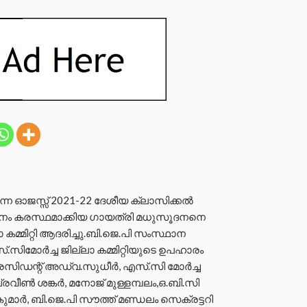
ന്ന ഓജസ്സ് 2021-22 ദേശീയ ക്ലാസിക്കൽ
ഥാനം കരസ്ഥമാക്കിയ ഗായത്രി മധുസൂദനനെ
കമ്മിറ്റി ആദരിച്ചു.ബി.ജെ.പി സംസ്ഥാന
.സിമോർച്ച ജില്ലാ കമ്മിറ്റിയുടെ ഉപഹാരം
രസിഡന്റ് അഡ്വ.സുധീർ, എസ്.സി മോർച്ച
രവീൺ ശങ്കർ, മനോജ് മുള്ളമ്പലം,ഒ.ബി.സി
ുമാർ, ബി.ജെ.പി സൗത്ത് മണ്ഡലം സെക്രട്ടറി