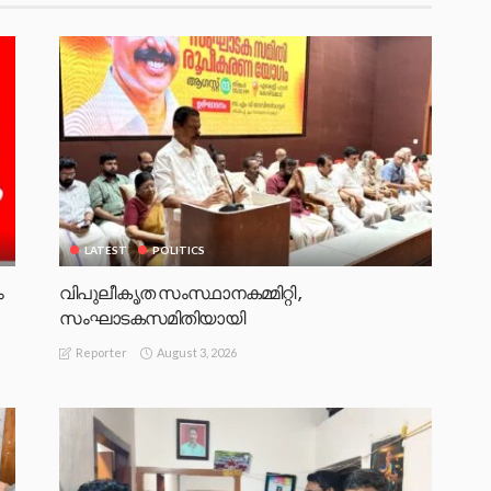
LATEST
POLITICS
ം
വിപുലീകൃത സംസ്ഥാനകമ്മിറ്റി ,
സംഘാടകസമിതിയായി
August 3, 2026
Reporter