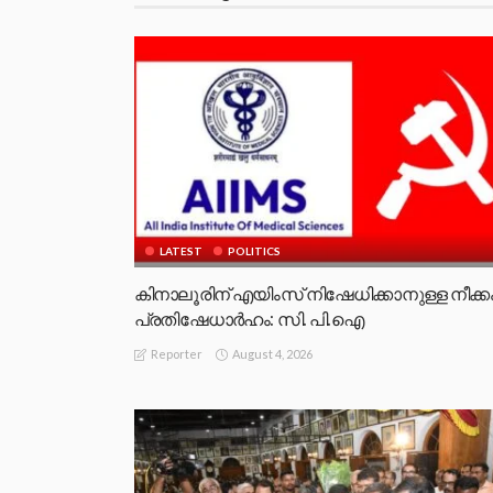
LATEST
POLITICS
കിനാലൂരിന് എയിംസ് നിഷേധിക്കാനുള്ള നീക്ക
പ്രതിഷേധാർഹം: സി. പി.ഐ
August 4, 2026
Reporter