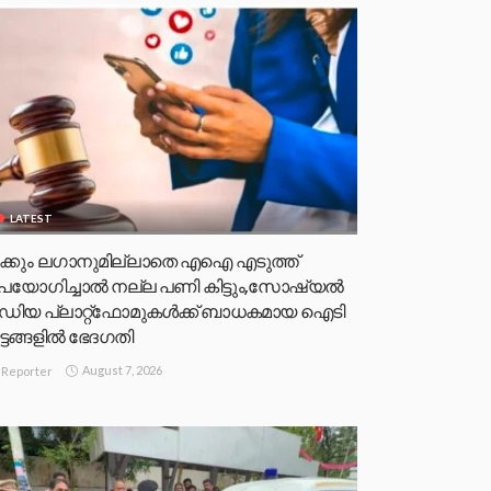
LATEST
ക്കും ലഗാനുമില്ലാതെ എഐ എടുത്ത്
പയോഗിച്ചാല്‍ നല്ല പണി കിട്ടും,സോഷ്യല്‍
ീഡിയ പ്ലാറ്റ്‌ഫോമുകള്‍ക്ക് ബാധകമായ ഐടി
ട്ടങ്ങളില്‍ ഭേദഗതി
August 7, 2026
Reporter