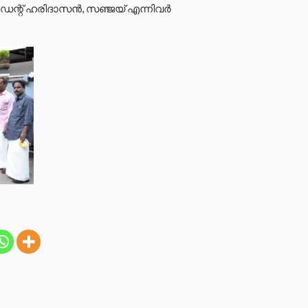
ിഡന്റ് ഹരിദാസൻ, സഞ്ജയ് എന്നിവർ