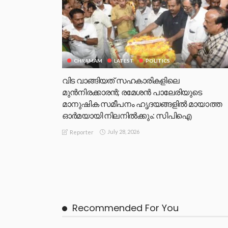
CHRAMAM
LATEST
POLITICS
വിട വാങ്ങിയത് സഹകാരികളിലെ
മുൻനിരക്കാരൻ; രമേശൻ പാലേരിയുടെ
മാനുഷിക സമീപനം ഹൃദയങ്ങളിൽ മായാത്ത
ഓർമയായി നിലനിൽക്കും: സിപിഐ
July 28, 2026
Reporter
Recommended For You