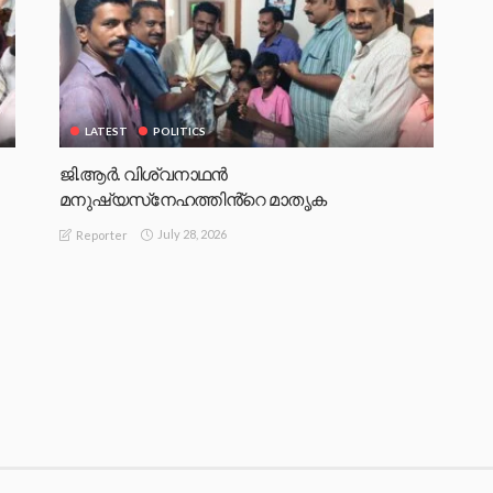
LATEST
POLITICS
ജി.ആർ. വിശ്വനാഥൻ
മനുഷ്യസ്‌നേഹത്തിൻ്റെ മാതൃക
July 28, 2026
Reporter