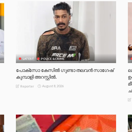
LATEST
POLICE &CRIME
പോക്സോ കേസിൽ ഗുണ്ടാ തലവൻ സാഗേഷ്
ല
കുമ്പാളി അറസ്റ്റിൽ.
ഉ
മ
August 8, 2026
Reporter
ച