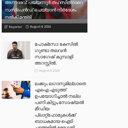
അനാദരവ്: പയ്യന്നൂർ തഹസിൽദാറെ
സസ്പെൻഡ് ചെയ്യാൻ നിർദേശം
നൽകി മന്ത്രി
August 8, 2026
Reporter
പോക്സോ കേസിൽ
ഗുണ്ടാ തലവൻ
സാഗേഷ് കുമ്പാളി
അറസ്റ്റിൽ.
August 8, 2026
ലക്കും ലഗാനുമില്ലാതെ
എഐ എടുത്ത്
ഉപയോഗിച്ചാല്‍ നല്ല
പണി കിട്ടും,സോഷ്യല്‍
മീഡിയ
പ്ലാറ്റ്‌ഫോമുകള്‍ക്ക്
ബാധകമായ ഐടി
ചട്ടങ്ങളില്‍ ഭേദഗതി