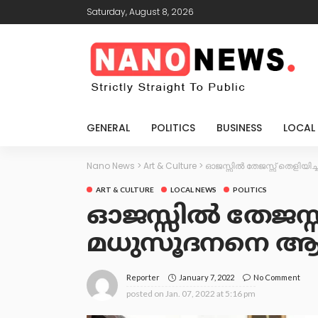
Saturday, August 8, 2026
GENERAL
POLITICS
BUSINESS
LOCAL
Nano News
>
Art & Culture
>
ഓജസ്സിൽ തേജസ്സ് തെളിയിച
ART & CULTURE
LOCAL NEWS
POLITICS
ഓജസ്സിൽ തേജസ്സ്
മധുസൂദനനെ ആദര
January 7, 2022
No Comment
Reporter
posted on
Jan. 07, 2022 at 5:16 pm