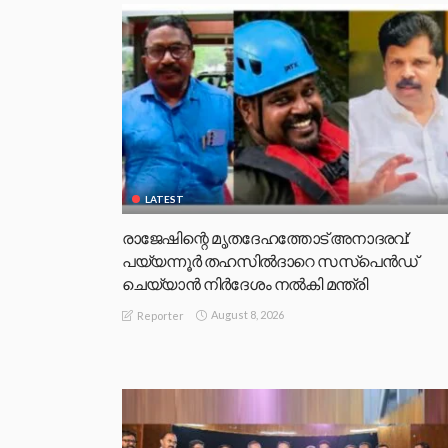
LATEST
രാജേഷിന്റെ മൃതദേഹത്തോട് അനാദരവ്:
പയ്യന്നൂർ തഹസിൽദാറെ സസ്പെൻഡ്
ചെയ്യാൻ നിർദേശം നൽകി മന്ത്രി
August 8, 2026
Reporter