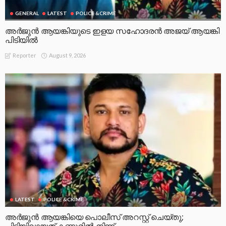
GENERAL
LATEST
POLICE &CRIME
അർജുൻ ആയങ്കിയുടെ ഇളയ സഹോദരൻ അജയ് ആയങ്കി
പിടിയിൽ
August 9, 2026
Reporter
LATEST
POLICE &CRIME
അർജുൻ ആയങ്കിയെ പൊലീസ് അറസ്റ്റ് ചെയ്‌തു;