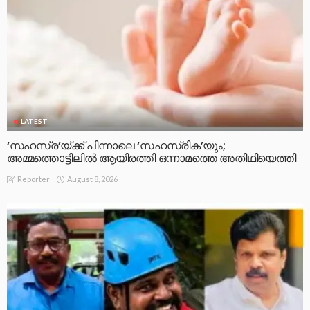
LATEST
‘സഹസ്ര’യ്ക്ക് പിന്നാലെ ‘സഹസ്രിക’യും;
അമ്മത്തൊട്ടിലിൽ ആയിരത്തി ഒന്നാമത്തെ അതിഥിയെത്തി
August 8, 2026
Reporter