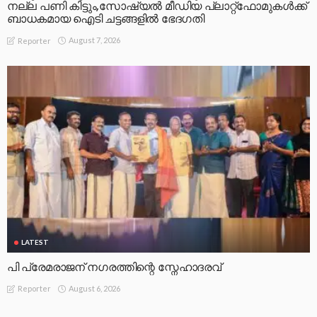
നല്ല പണി കിട്ടും,സോഷ്യല്‍ മീഡിയ പ്ലാറ്റ്‌ഫോമുകള്‍ക്ക്
ബാധകമായ ഐടി ചട്ടങ്ങളില്‍ ഭേദഗതി
August 7, 2026
Reporter
LATEST
പി പ്രേമരാജന് നഗരത്തിന്റെ സ്നേഹാദരവ്
August 6, 2026
Reporter