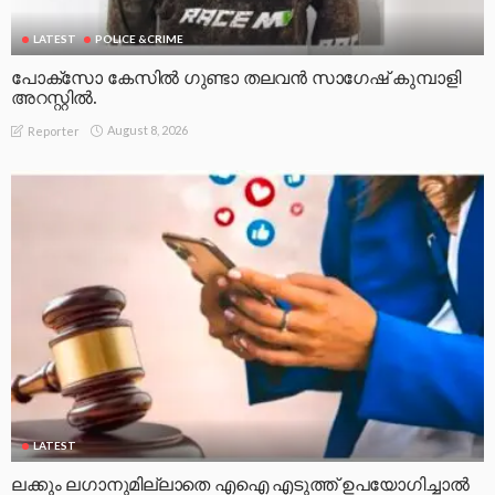
LATEST
POLICE &CRIME
പോക്സോ കേസിൽ ഗുണ്ടാ തലവൻ സാഗേഷ് കുമ്പാളി
അറസ്റ്റിൽ.
August 8, 2026
Reporter
LATEST
ലക്കും ലഗാനുമില്ലാതെ എഐ എടുത്ത് ഉപയോഗിച്ചാല്‍