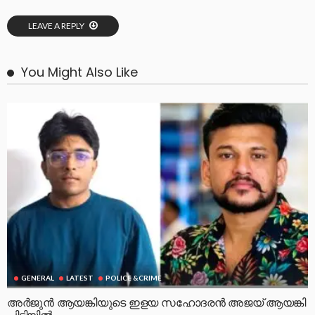
LEAVE A REPLY
You Might Also Like
GENERAL
LATEST
POLICE &CRIME
അർജുൻ ആയങ്കിയുടെ ഇളയ സഹോദരൻ അജയ് ആയങ്കി