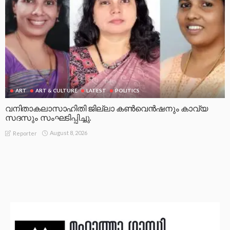
ART
ART & CULTURE
LATEST
POLITICS
വനിതാകലാസാഹിതി ജില്ലാ കൺവെൻഷനും കാവ്യ
സദസും സംഘടിപ്പിച്ചു.
August 8, 2026
Reporter