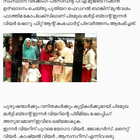
സംസ്ഥാന വർക്കിംഗ് പ്രസിഡന്റ് പി എ മുജീബ് റഹ്മാൻ
ഉദ്ഘാടനം ചെയ്തു.പുതിയറ ഫെഡറൽ ബാങ്കിന് മുൻവശം
ഫാത്തിമ കോപ്ലക്സിലാണ് പ്രമുഖ മൾട്ടി ബ്രാന്റ് ഇന്നർ
വിയർ ഷോറൂ ഫിറ്റ് ആന്റ് കംഫോർട്ട് പ്രവർത്തനം ആരംഭിച്ചത്.
പുരുഷന്മാർക്കും വനിതകൾക്കും കുട്ടികൾക്കുമായി പ്രമുഖ
മൾട്ടി ബ്രാന്റ് ഇന്നർ വിയറിന്റെ പ്രീമിയം ഷോപ്പിംഗ്
അനുഭവമാണ് ഇവിടെ ലഭ്യമാകുക.
ഇന്നർ വിയറിന് പുറമെ യോഗാ വിയർ , ജോഗേർസ് , നൈറ്റ്
വിയർ , കാഷ്യൽ വിയർ , ആസസറീസ് എന്നിവ ഒരു