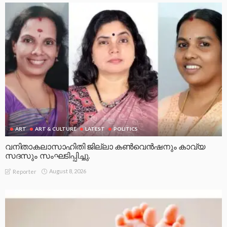
ART
ART & CULTURE
LATEST
POLITICS
വനിതാകലാസാഹിതി ജില്ലാ കൺവെൻഷനും കാവ്യ
സദസും സംഘടിപ്പിച്ചു.
August 8, 2026
Reporter