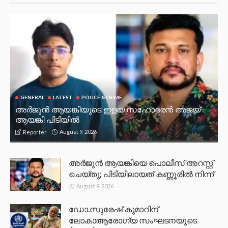
GENERAL
LATEST
POLICE &CRIME
അർജുൻ ആയങ്കിയുടെ ഇളയ സഹോദരൻ അജയ്
ആയങ്കി പിടിയിൽ
August 9, 2026
Reporter
അർജുൻ ആയങ്കിയെ പൊലീസ് അറസ്റ്റ്
ചെയ്‌തു; പിടിയിലായത് കണ്ണൂരിൽ നിന്ന്
August 9, 2026
ഡോ.സുരേഷ് കുമാറിന്
ലോകാആരോഗ്യ സംഘടനയുടെ