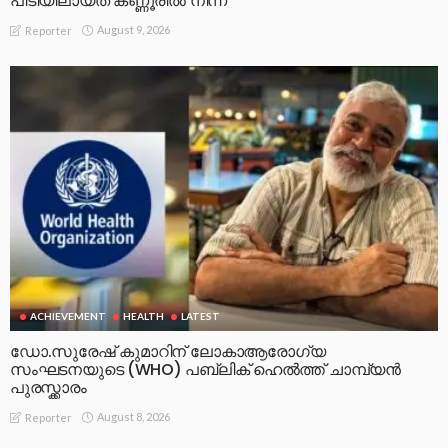
പിടിയിലായത് കണ്ണൂരിൽ നിന്ന്
August 9, 2026
Reporter
ACHIEVEMENT
HEALTH
LATEST
ഡോ.സുരേഷ് കുമാറിന് ലോകാആരോഗ്യ
സംഘടനയുടെ (WHO) പബ്ലിക് ഹെൽത്ത് ചാമ്പ്യൻ
പുരസ്ക്കാരം
August 8, 2026
Reporter