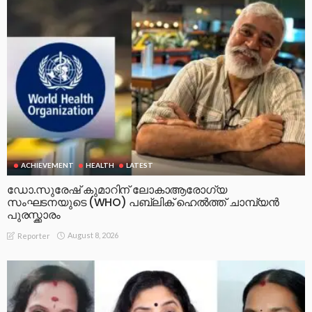
ACHIEVEMENT
HEALTH
LATEST
ഡോ.സുരേഷ് കുമാറിന് ലോകാആരോഗ്യ
സംഘടനയുടെ (WHO) പബ്ലിക് ഹെൽത്ത് ചാമ്പ്യൻ
പുരസ്ക്കാരം
August 8, 2026
Reporter