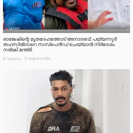
LATEST
രാജേഷിന്റെ മൃതദേഹത്തോട് അനാദരവ്: പയ്യന്നൂർ
തഹസിൽദാറെ സസ്പെൻഡ് ചെയ്യാൻ നിർദേശം
നൽകി മന്ത്രി
August 8, 2026
Reporter