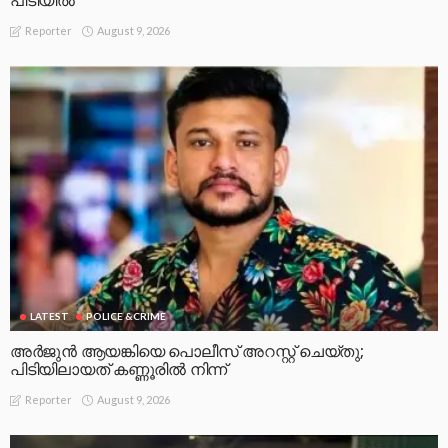
പിടിയിൽ
August 9, 2026
Reporter
LATEST
POLICE &CRIME
അർജുൻ ആയങ്കിയെ പൊലീസ് അറസ്റ്റ് ചെയ്‌തു;
പിടിയിലായത് കണ്ണൂരിൽ നിന്ന്
August 9, 2026
Reporter