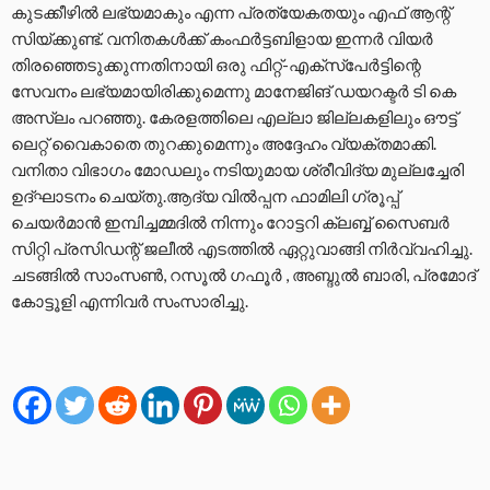
കുടക്കീഴിൽ ലഭ്യമാകും എന്ന പ്രത്യേകതയും എഫ് ആന്റ്
സിയ്ക്കുണ്ട്. വനിതകൾക്ക് കംഫർട്ടബിളായ ഇന്നർ വിയർ
തിരഞ്ഞെടുക്കുന്നതിനായി ഒരു ഫിറ്റ്-എക്സ്പേർട്ടിന്റെ
സേവനം ലഭ്യമായിരിക്കുമെന്നു മാനേജിങ് ഡയറക്ടർ ടി കെ
അസ്‌ലം പറഞ്ഞു. കേരളത്തിലെ എല്ലാ ജില്ലകളിലും ഔട്ട്
ലെറ്റ് വൈകാതെ തുറക്കുമെന്നും അദ്ദേഹം വ്യക്തമാക്കി.
വനിതാ വിഭാഗം മോഡലും നടിയുമായ ശ്രീവിദ്യ മുല്ലച്ചേരി
ഉദ്ഘാടനം ചെയ്തു.ആദ്യ വിൽപ്പന ഫാമിലി ഗ്രൂപ്പ്
ചെയർമാൻ ഇമ്പിച്ചമ്മദിൽ നിന്നും റോട്ടറി ക്ലബ്ബ് സൈബർ
സിറ്റി പ്രസിഡന്റ് ജലീൽ എടത്തിൽ ഏറ്റുവാങ്ങി നിർവ്വഹിച്ചു.
ചടങ്ങിൽ സാംസൺ, റസൂൽ ഗഫൂർ , അബ്ദുൽ ബാരി, പ്രമോദ്
കോട്ടൂളി എന്നിവർ സംസാരിച്ചു.