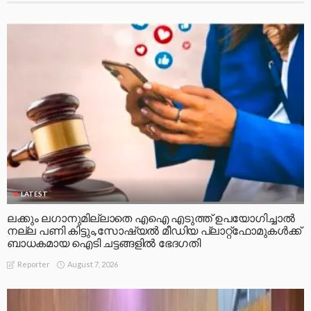
LATEST
ലക്കും ലഗാനുമില്ലാതെ എഐ എടുത്ത് ഉപയോഗിച്ചാല്‍
നല്ല പണി കിട്ടും,സോഷ്യല്‍ മീഡിയ പ്ലാറ്റ്‌ഫോമുകള്‍ക്ക്
ബാധകമായ ഐടി ചട്ടങ്ങളില്‍ ഭേദഗതി
August 7, 2026
Reporter