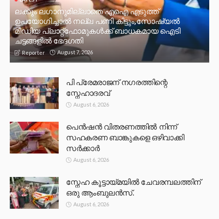
ലക്കും ലഗാനുമില്ലാതെ എഐ എടുത്ത്
ഉപയോഗിച്ചാല്‍ നല്ല പണി കിട്ടും,സോഷ്യല്‍
മീഡിയ പ്ലാറ്റ്‌ഫോമുകള്‍ക്ക് ബാധകമായ ഐടി
ചട്ടങ്ങളില്‍ ഭേദഗതി
August 7, 2026
Reporter
പി പ്രേമരാജന് നഗരത്തിന്റെ
സ്നേഹാദരവ്
August 6, 2026
പെൻഷൻ വിതരണത്തിൽ നിന്ന്
സഹകരണ ബാങ്കുകളെ ഒഴിവാക്കി
സർക്കാർ
August 6, 2026
സ്നേഹ കൂട്ടായ്മയിൽ ചേവരമ്പലത്തിന്
ഒരു ആംബുലൻസ്.
August 6, 2026