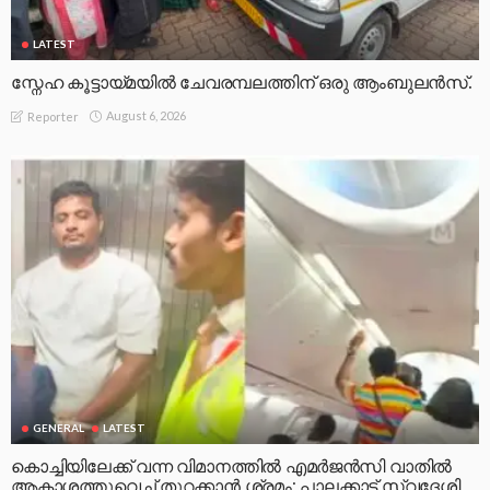
LATEST
സ്നേഹ കൂട്ടായ്മയിൽ ചേവരമ്പലത്തിന് ഒരു ആംബുലൻസ്.
August 6, 2026
Reporter
GENERAL
LATEST
കൊച്ചിയിലേക്ക് വന്ന വിമാനത്തിൽ എമർജൻസി വാതിൽ
ആകാശത്തുവെച്ച് തുറക്കാൻ ശ്രമം; പാലക്കാട് സ്വദേശി