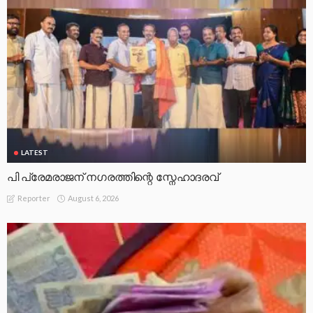
LATEST
പി പ്രേമരാജന് നഗരത്തിന്റെ സ്നേഹാദരവ്
August 6, 2026
Reporter