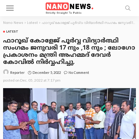
Nano News
>
Latest
>
ഫാറൂഖ് കോളേജ് പൂർവ്വ വിദ്യാർത്ഥി സംഗമം ജനുവരി 17 നും ,18 നും ; ലോഗോ പ്രകാശനം മന്ത്രി അഹമ്മദ് ദേവർ കോവിൽ നിർവ്വഹിച്ചു.
LATEST
ഫാറൂഖ് കോളേജ് പൂർവ്വ വിദ്യാർത്ഥി
സംഗമം ജനുവരി 17 നും ,18 നും ; ലോഗോ
പ്രകാശനം മന്ത്രി അഹമ്മദ് ദേവർ
കോവിൽ നിർവ്വഹിച്ചു.
December 5, 2022
No Comment
Reporter
posted on
Dec. 05, 2022 at 7:17 pm