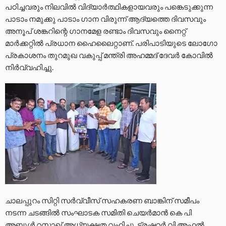
പഠിച്ചവരും നിലവിൽ വിദ്യാർത്ഥികളായവരും പങ്കെടുക്കുന്ന
പാടാം നമുക്കു പാടാം ഗാന വിരുന്ന് ആദ്യത്തെ ദിവസവും
അനൂപ് ശങ്കറിന്റെ ഗാനമേള രണ്ടാം ദിവസവും നൈറ്റ്
മാർക്കറ്റിൽ പ്രധാന ഹൈലൈറ്റാണ്. പരിപാടിയുടെ ലോഗോ
പ്രകാശനം തുറമുഖ വകുപ്പ് മന്ത്രി അഹമ്മദ് ദേവർ കോവിൽ
നിർവ്വഹിച്ചു.
ചാലപ്പുറം സിറ്റി സർവ്വീസ് സഹകരണ ബാങ്കിന് സമീപം
നടന്ന ചടങ്ങിൽ സംഘാടക സമിതി ചെയർമാൻ കെ പി
അബ്ദുൾ റസാഖ് അധ്യക്ഷത വഹിച്ചു. ട്രഷറർ വി അഫ്സൽ,