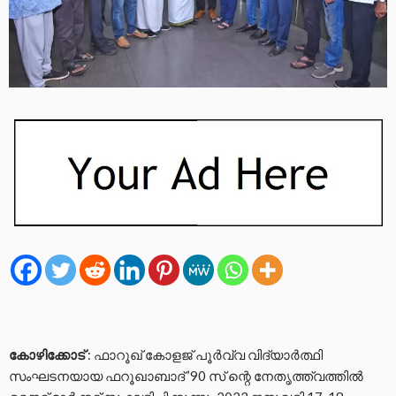
കോഴിക്കോട്
: ഫാറൂഖ് കോളജ് പൂർവ്വ വിദ്യാർത്ഥി
സംഘടനയായ ഫറൂഖാബാദ് ’90 സ് ന്റെ നേതൃത്ത്വത്തിൽ