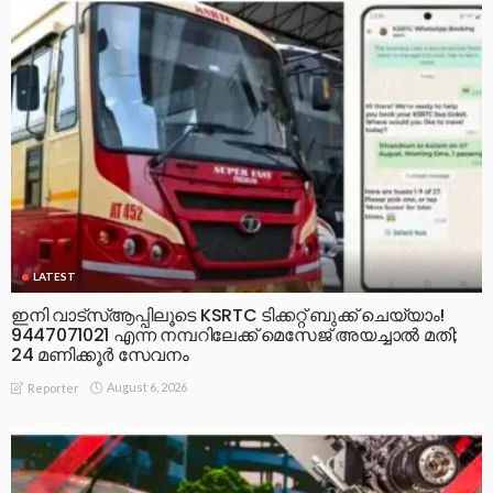
LATEST
ഇനി വാട്‌സ്ആപ്പിലൂടെ KSRTC ടിക്കറ്റ് ബുക്ക് ചെയ്യാം!
9447071021 എന്ന നമ്പറിലേക്ക് മെസേജ് അയച്ചാൽ മതി;
24 മണിക്കൂർ സേവനം
August 6, 2026
Reporter