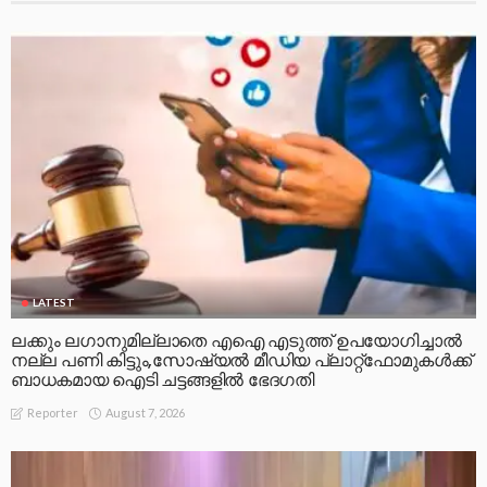
LATEST
ലക്കും ലഗാനുമില്ലാതെ എഐ എടുത്ത് ഉപയോഗിച്ചാല്‍
നല്ല പണി കിട്ടും,സോഷ്യല്‍ മീഡിയ പ്ലാറ്റ്‌ഫോമുകള്‍ക്ക്
ബാധകമായ ഐടി ചട്ടങ്ങളില്‍ ഭേദഗതി
August 7, 2026
Reporter