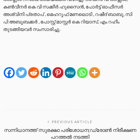
കൺവീനർ കെ വി സക്കീർ ഹുസൈൻ, പോർട്ട് ഓഫീസർ
അശ്വിനി പ്രതാപ് , മെഹറൂഫ് മണലൊടി , റഷീദ് ബാബു, സി
പി അബൂബക്കർ , പോസ്റ്റ് മാസ്റ്റർ കെ റിയാസ്, എം റഹീം
തുടങ്ങിയവർ സംസാരിച്ചു.
PREVIOUS ARTICLE
സന്നിധാനത്ത് സുരക്ഷാ പരിശോധന;ഡ്രോൺ നിരീക്ഷണ
പറത്തൽ നടത്തി