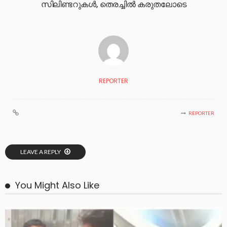
സിലിണ്ടറുകള്‍, തെരച്ചിൽ കരുതലോടെ
REPORTER
REPORTER
LEAVE A REPLY
You Might Also Like