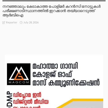
നനഞ്ഞാലും കേടാകാത്ത പോളിമർ കറൻസി നോട്ടുകൾ
പരീക്ഷണാടിസ്ഥാനത്തിൽ ഇറക്കാൻ തയ്യാറെടുത്ത്
ആർബിഐ
July 28, 2026
Reporter