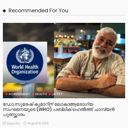
Recommended For You
ACHIEVEMENT
HEALTH
LATEST
ഡോ.സുരേഷ് കുമാറിന് ലോകാആരോഗ്യ
സംഘടനയുടെ (WHO) പബ്ലിക് ഹെൽത്ത് ചാമ്പ്യൻ
പുരസ്ക്കാരം
August 8, 2026
Reporter