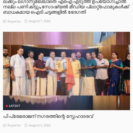
ലക്കും ലഗാനുമില്ലാതെ എഐ എടുത്ത് ഉപയോഗിച്ചാല്‍
നല്ല പണി കിട്ടും,സോഷ്യല്‍ മീഡിയ പ്ലാറ്റ്‌ഫോമുകള്‍ക്ക്
ബാധകമായ ഐടി ചട്ടങ്ങളില്‍ ഭേദഗതി
August 7, 2026
Reporter
LATEST
പി പ്രേമരാജന് നഗരത്തിന്റെ സ്നേഹാദരവ്
August 6, 2026
Reporter