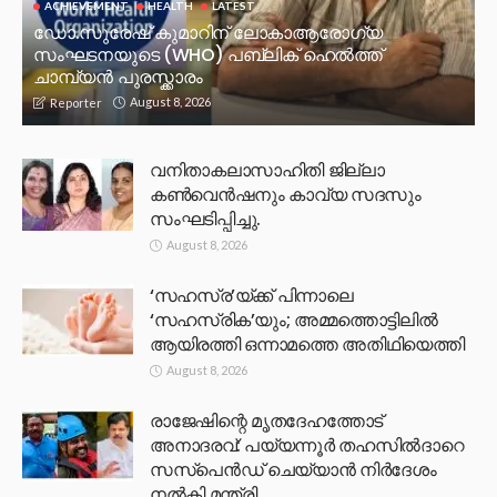
ACHIEVEMENT
HEALTH
LATEST
ഡോ.സുരേഷ് കുമാറിന് ലോകാആരോഗ്യ
സംഘടനയുടെ (WHO) പബ്ലിക് ഹെൽത്ത്
ചാമ്പ്യൻ പുരസ്ക്കാരം
August 8, 2026
Reporter
വനിതാകലാസാഹിതി ജില്ലാ
കൺവെൻഷനും കാവ്യ സദസും
സംഘടിപ്പിച്ചു.
August 8, 2026
‘സഹസ്ര’യ്ക്ക് പിന്നാലെ
‘സഹസ്രിക’യും; അമ്മത്തൊട്ടിലിൽ
ആയിരത്തി ഒന്നാമത്തെ അതിഥിയെത്തി
August 8, 2026
രാജേഷിന്റെ മൃതദേഹത്തോട്
അനാദരവ്: പയ്യന്നൂർ തഹസിൽദാറെ
സസ്പെൻഡ് ചെയ്യാൻ നിർദേശം
നൽകി മന്ത്രി