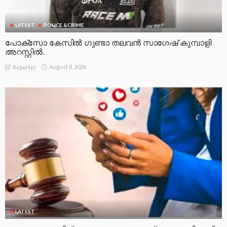
LATEST
POLICE &CRIME
പോക്സോ കേസിൽ ഗുണ്ടാ തലവൻ സാഗേഷ് കുമ്പാളി
അറസ്റ്റിൽ.
August 8, 2026
Reporter
LATEST