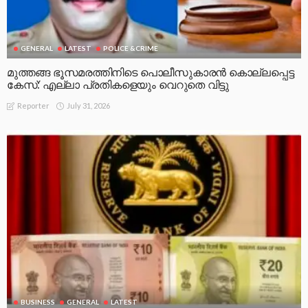
GENERAL
LATEST
POLICE &CRIME
മുത്തങ്ങ ഭൂസമരത്തിനിടെ പൊലീസുകാരൻ കൊല്ലപ്പെട്ട
കേസ്: എല്ലാ പ്രതികളെയും വെറുതെ വിട്ടു
July 31, 2026
Reporter
BUSINESS
GENERAL
LATEST