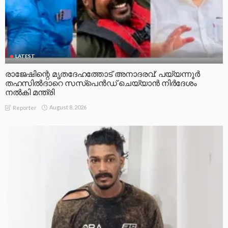
LATEST
രാജേഷിന്റെ മൃതദേഹത്തോട് അനാദരവ്: പയ്യന്നൂർ
തഹസിൽദാറെ സസ്പെൻഡ് ചെയ്യാൻ നിർദേശം
നൽകി മന്ത്രി
August 8, 2026
Reporter