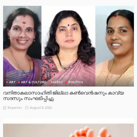
ART
ART & CULTURE
LATEST
POLITICS
വനിതാകലാസാഹിതി ജില്ലാ കൺവെൻഷനും കാവ്യ
സദസും സംഘടിപ്പിച്ചു.
August 8, 2026
Reporter