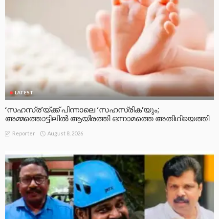
LATEST
‘സഹസ്ര’യ്ക്ക് പിന്നാലെ ‘സഹസ്രിക’യും;
അമ്മത്തൊട്ടിലിൽ ആയിരത്തി ഒന്നാമത്തെ അതിഥിയെത്തി
August 8, 2026
Reporter