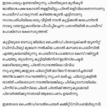
ഇടപെടലും ഉണ്ടായിരുന്നു. പ്രതിയുടെ മുൻകൂർ
ജാമ്യാപേക്ഷ കോടതി തള്ളിയിട്ടും പ്രതി ഒളിവിലാണെന്നാണു
പൊലീസ് പറയുന്നത്. കഴിഞ്ഞ ജൂൺ എട്ടിനാണു
നഗരപരിധിയിലെ ഒരു വീട്ടിൽ നടൻ കൂട്ടിക്കൽ ജയചന്ദ്രൻ
നാലു വയസ്സുകാരിയെ പീഡിപ്പിച്ചെന്ന പരാതിയിൽ പൊലീസ്
പോക്സോ കേസെടുത്തത്.
കുട്ടിയുടെ ബന്ധു ജില്ലാ ചൈൽഡ് പ്രൊട്ടക്‌ഷൻ യൂണിറ്റ്
(ഡിസിപിയു) മുഖേന നൽകിയ പരാതി കസബ പൊലീസിൽ
എത്തുകയായിരുന്നു. പൊലീസ് പോക്സോ കേസ് റജിസ്റ്റർ
ചെയ്തു. തുടർന്നു കുട്ടിയിൽനിന്ന് ഇൻസ്പെക്ടർ
മൊഴിയെടുത്തു. പ്രതി നഗരത്തിലെ വിവിധ
സുഹൃത്തുക്കളുടെ ഫ്ലാറ്റിൽ മാറിമാറി താമസിച്ചതായി
അന്വേഷണ സംഘത്തിനു സൂചന ലഭിച്ചു. ഫ്ലാറ്റുകളിൽ
രാത്രി പരിശോധന നടത്തിയെങ്കിലും പിടികൂടാനായില്ല.
പിന്നീട് പൊലീസിലെ ചിലർ പ്രതിക്ക് അനുകൂലമായി
പ്രവർത്തിക്കുന്നതായി ആരോപണം ഉയർന്നു.
ഇതോടെ ചൈൽഡ് വെൽഫെയർ കമ്മിറ്റി (സിഡബ്ല്യുസി)