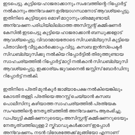
ഇടപെട്ടു. കുട്ടിയെ ഹാജരാക്കാനും സംഭവത്തിന്റെ റിപ്പോർട്ട്
നൽകാനും അന്വേഷണ ഉദ്യോഗസ്ഥനോട് ആവശ്യപ്പെട്ടു.
ഇതിനിടെ കുട്ടിയുടെ മൊഴി മാറ്റാനും ശ്രമമുണ്ടായി.
അന്വേഷണ പരിധിയിലില്ലാത്ത അസിസ്റ്റന്റ് കമ്മിഷണർ
കേസിൽ ഇടപെട്ടു കുട്ടിയെ ഹാജരാക്കാൻ ബന്ധുക്കളോട്
ആവശ്യപ്പെട്ടു. വിവാദമായതോടെ സിഡബ്ല്യുസി കുട്ടിയെ
പിതാവിന്റെ വീട്ടുകാർക്കൊപ്പം വിട്ടു. കസബ ഇൻസ്പെക്ടർ
സിഡബ്ല്യുസിക്കു നൽകിയ റിപ്പോർട്ടിൽ തിരുത്തുണ്ടായ
സാഹചര്യത്തിൽ റിപ്പോർട്ട് മാറ്റി നൽകാൻ സിഡബ്ല്യുസി
ആവശ്യപ്പെട്ടു. ഇക്കാര്യം ജുവനൈൽ ജസ്റ്റിസ് ബോർഡിനു
റിപ്പോർട്ട് നൽകി.
ഇതിനിടെ പ്രതി മുൻകൂർ ജാമ്യാപേക്ഷ നൽകിയെങ്കിലും
കോടതി തള്ളി. പ്രതിയെ അറസ്റ്റ് ചെയ്യാൻ കസബ
പൊലീസിനു കഴിയാത്ത സാഹചര്യത്തിൽ പ്രത്യേക
സംഘത്തിന്റെ നേതൃത്വത്തിൽ അന്വേഷണം ആരംഭിച്ചു.
ഡപ്യൂട്ടി കമ്മിഷണറുടെയും അസിസ്റ്റന്റ് കമ്മിഷണറുടെയും
നേതൃത്വത്തിലുള്ള 2 സ്ക്വാഡുകൾക്കാണ് ഇപ്പോൾ
അന്വേഷണം. നടൻ വിദേശത്തേക്ക് മുങ്ങിയോ എന്നാണ്