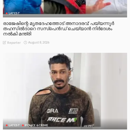
LATEST
രാജേഷിന്റെ മൃതദേഹത്തോട് അനാദരവ്: പയ്യന്നൂർ
തഹസിൽദാറെ സസ്പെൻഡ് ചെയ്യാൻ നിർദേശം
നൽകി മന്ത്രി
August 8, 2026
Reporter
LATEST
POLICE &CRIME