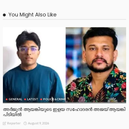
You Might Also Like
GENERAL
LATEST
POLICE &CRIME
അർജുൻ ആയങ്കിയുടെ ഇളയ സഹോദരൻ അജയ് ആയങ്കി
പിടിയിൽ
August 9, 2026
Reporter