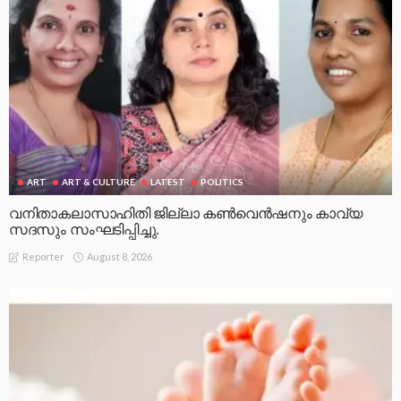
ART
ART & CULTURE
LATEST
POLITICS
വനിതാകലാസാഹിതി ജില്ലാ കൺവെൻഷനും കാവ്യ
സദസും സംഘടിപ്പിച്ചു.
August 8, 2026
Reporter