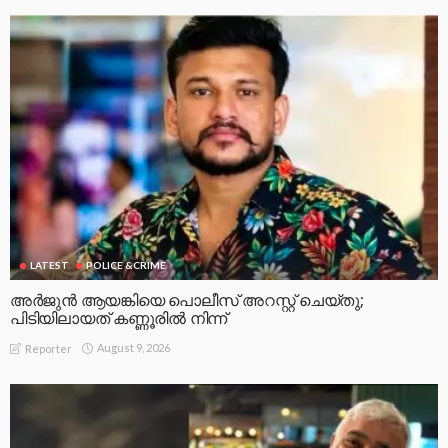
LATEST
POLICE &CRIME
അർജുൻ ആയങ്കിയെ പൊലീസ് അറസ്റ്റ് ചെയ്‌തു;
പിടിയിലായത് കണ്ണൂരിൽ നിന്ന്
August 9, 2026
Reporter