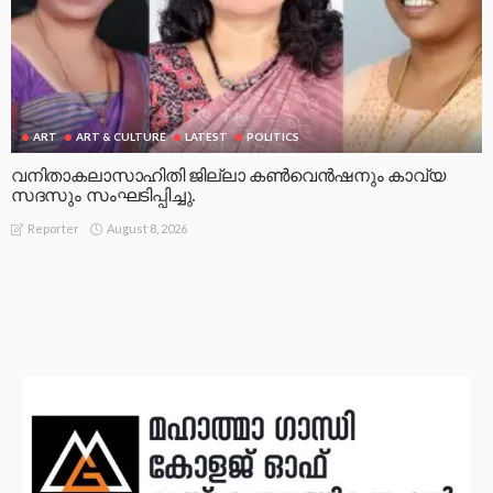
ART
ART & CULTURE
LATEST
POLITICS
വനിതാകലാസാഹിതി ജില്ലാ കൺവെൻഷനും കാവ്യ
സദസും സംഘടിപ്പിച്ചു.
August 8, 2026
Reporter