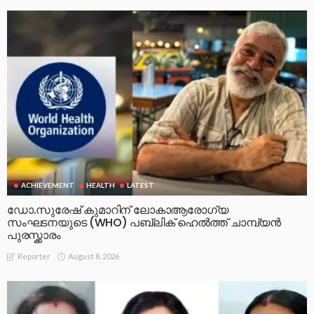
ACHIEVEMENT
HEALTH
LATEST
ഡോ.സുരേഷ് കുമാറിന് ലോകാആരോഗ്യ
സംഘടനയുടെ (WHO) പബ്ലിക് ഹെൽത്ത് ചാമ്പ്യൻ
പുരസ്ക്കാരം
August 8, 2026
Reporter