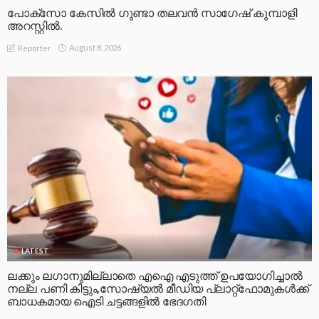
പോക്സോ കേസിൽ ഗുണ്ടാ തലവൻ സാഗേഷ് കുമ്പാളി
അറസ്റ്റിൽ.
August 8, 2026
Reporter
LATEST
ലക്കും ലഗാനുമില്ലാതെ എഐ എടുത്ത് ഉപയോഗിച്ചാല്‍
നല്ല പണി കിട്ടും,സോഷ്യല്‍ മീഡിയ പ്ലാറ്റ്‌ഫോമുകള്‍ക്ക്
ബാധകമായ ഐടി ചട്ടങ്ങളില്‍ ഭേദഗതി