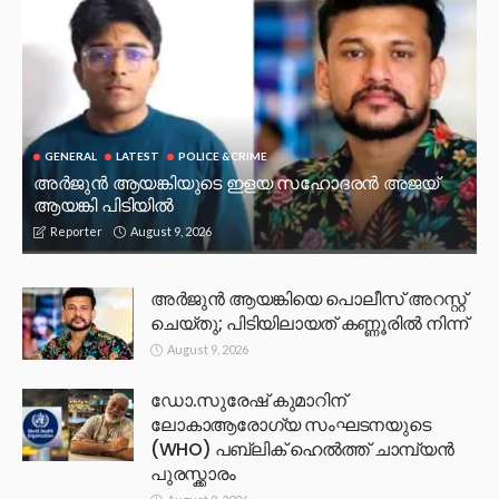
GENERAL
LATEST
POLICE &CRIME
അർജുൻ ആയങ്കിയുടെ ഇളയ സഹോദരൻ അജയ്
ആയങ്കി പിടിയിൽ
August 9, 2026
Reporter
അർജുൻ ആയങ്കിയെ പൊലീസ് അറസ്റ്റ്
ചെയ്‌തു; പിടിയിലായത് കണ്ണൂരിൽ നിന്ന്
August 9, 2026
ഡോ.സുരേഷ് കുമാറിന്
ലോകാആരോഗ്യ സംഘടനയുടെ
(WHO) പബ്ലിക് ഹെൽത്ത് ചാമ്പ്യൻ
പുരസ്ക്കാരം