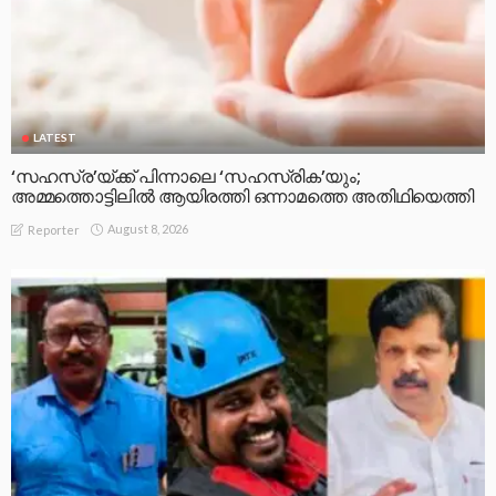
LATEST
‘സഹസ്ര’യ്ക്ക് പിന്നാലെ ‘സഹസ്രിക’യും;
അമ്മത്തൊട്ടിലിൽ ആയിരത്തി ഒന്നാമത്തെ അതിഥിയെത്തി
August 8, 2026
Reporter