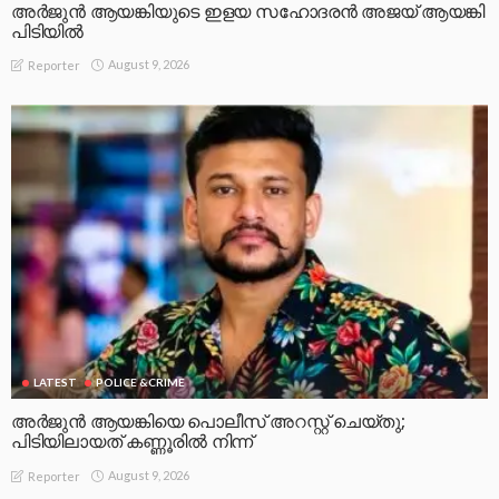
അർജുൻ ആയങ്കിയുടെ ഇളയ സഹോദരൻ അജയ് ആയങ്കി
പിടിയിൽ
August 9, 2026
Reporter
LATEST
POLICE &CRIME
അർജുൻ ആയങ്കിയെ പൊലീസ് അറസ്റ്റ് ചെയ്‌തു;
പിടിയിലായത് കണ്ണൂരിൽ നിന്ന്
August 9, 2026
Reporter