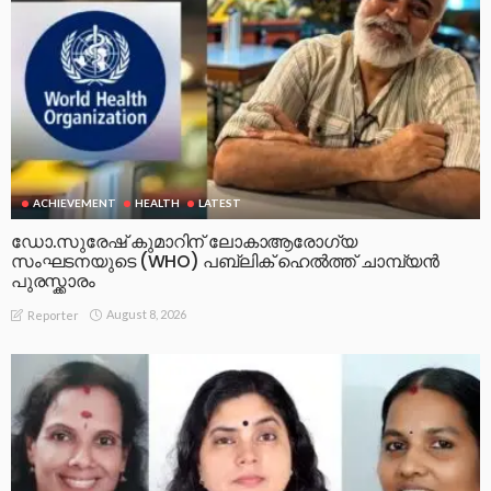
ACHIEVEMENT
HEALTH
LATEST
ഡോ.സുരേഷ് കുമാറിന് ലോകാആരോഗ്യ
സംഘടനയുടെ (WHO) പബ്ലിക് ഹെൽത്ത് ചാമ്പ്യൻ
പുരസ്ക്കാരം
August 8, 2026
Reporter