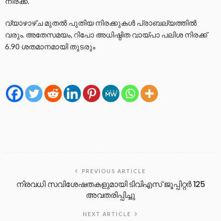
നിരക്ക്.
വ്യാഴാഴ്ച മുതൽ പുതിയ നിരക്കുകൾ പ്രാബല്യത്തിൽ
വരും. അതേസമയം, റിപോ അധിഷ്ഠിത വായ്പാ പലിശ നിരക്ക്
6.90 ശതമാനമായി തുടരും
PREVIOUS ARTICLE
നിരവധി സവിശേഷതകളുമായി ടിവിഎസ് ജൂപ്പിറ്റര്‍ 125
അവതരിപ്പിച്ചു
NEXT ARTICLE