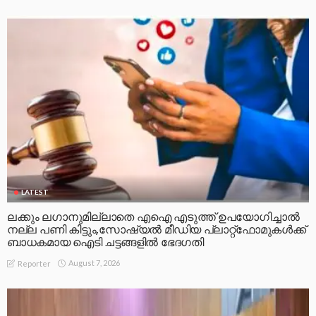
LATEST
ലക്കും ലഗാനുമില്ലാതെ എഐ എടുത്ത് ഉപയോഗിച്ചാല്‍
നല്ല പണി കിട്ടും,സോഷ്യല്‍ മീഡിയ പ്ലാറ്റ്‌ഫോമുകള്‍ക്ക്
ബാധകമായ ഐടി ചട്ടങ്ങളില്‍ ഭേദഗതി
August 7, 2026
Reporter