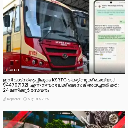
LATEST
ഇനി വാട്‌സ്ആപ്പിലൂടെ KSRTC ടിക്കറ്റ് ബുക്ക് ചെയ്യാം!
9447071021 എന്ന നമ്പറിലേക്ക് മെസേജ് അയച്ചാൽ മതി;
24 മണിക്കൂർ സേവനം
August 6, 2026
Reporter