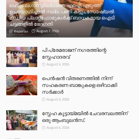
ലക്കും ലഗാനുമില്ലാതെ എഐ എടുത്ത്
ഉപയോഗിച്ചാല്‍ നല്ല പണി കിട്ടും,സോഷ്യല്‍
മീഡിയ പ്ലാറ്റ്‌ഫോമുകള്‍ക്ക് ബാധകമായ ഐടി
ചട്ടങ്ങളില്‍ ഭേദഗതി
August 7, 2026
Reporter
പി പ്രേമരാജന് നഗരത്തിന്റെ
സ്നേഹാദരവ്
August 6, 2026
പെൻഷൻ വിതരണത്തിൽ നിന്ന്
സഹകരണ ബാങ്കുകളെ ഒഴിവാക്കി
സർക്കാർ
August 6, 2026
സ്നേഹ കൂട്ടായ്മയിൽ ചേവരമ്പലത്തിന്
ഒരു ആംബുലൻസ്.
August 6, 2026