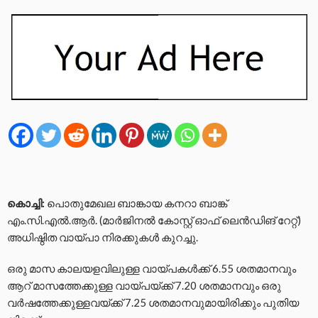
കൊച്ചി:
പൊതുമേഖല ബാങ്കായ കനറാ ബാങ്ക്
എം.സി.എൽ.ആർ. (മാർജിനൽ കോസ്റ്റ് ഓഫ് ലെൻഡിങ് റേറ്റ്)
അധിഷ്ഠിത വായ്പാ നിരക്കുകൾ കുറച്ചു.
ഒരു മാസ കാലയളവിലുള്ള വായ്പകൾക്ക് 6.55 ശതമാനവും
ആറ് മാസത്തേക്കുള്ള വായ്പയ്ക്ക് 7.20 ശതമാനവും ഒരു
വർഷത്തേക്കുള്ളവയ്ക്ക് 7.25 ശതമാനവുമായിരിക്കും പുതിയ