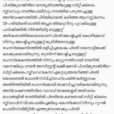
പി.ബിജുരാജിൻ്റെ നേതൃത്വത്തിലുള്ള സിറ്റി ക്രൈം
സ്ക്വാഡും ടൗൺപോലീസും നടത്തിയ പഴുതടച്ചുള്ള
അന്വേഷണത്തിൽ പിടിയിലായത്. കഴിഞ്ഞ ആഗസ്റ്റ് മാസം
18-ം തിയ്യതി രാത്രി അപ്സര തിയേറ്ററിനു പുറകിലുള്ള
പാർക്കിങ്ങിൽ നിർത്തിയിട്ട ബുള്ളറ്റ്
അർദ്ധരാത്രിയോടെയാണ് പ്രതി മോഷ്ടിച്ചത്. കോഴിക്കോട്
നിന്നും മോഷ്ടിച്ച ബുള്ളറ്റ് കുടിൽതോടുള്ള
രഹസ്യകേന്ദ്രത്തിൽ ഒളിപ്പിച്ചശേഷം പ്രതി വയനാട്ടിലേക്ക്
കടക്കുകയായിരുന്നു. തുടർന്ന് മോഷ്ടിച്ച ബുള്ളറ്റ്
രഹസ്യകേന്ദ്രത്തിൽ നിന്നും മാറ്റുന്നതിനായി ടൗണിൽ
വന്നെങ്കിലും ടൗൺ അസിസ്റ്റന്റ് കമ്മീഷണർ പി.ബിജുരാജിൻ്റെ
സിറ്റി ക്രൈം സ്ക്വാഡ് കേസ് ഏറ്റെടുത്തതറിഞ്ഞ് പ്രതി
മൊബൈൽ ഫോൺ സ്വിച്ച് ഓഫ് ചെയ്ത് കർണ്ണാടക
അതിർത്തിയിൽ രഹസ്യമായി താമസിച്ചുവരികയായിരുന്നു.
അന്വേഷണത്തിനിടെ വാവാട് താമരശ്ശേരി അടിവാരം
ഭാഗങ്ങളിൽ രാത്രിയിൽ പ്രതിയെ കണ്ടതായി സിറ്റി ക്രൈം
സ്ക്വാഡിന് വിവരം ലഭിച്ചെങ്കിലും കോഴിക്കോട് നിന്നും റൂറൽ
പോലീസ് ലിമിറ്റിൽ എത്തുമ്പോഴേക്കും പ്രതി