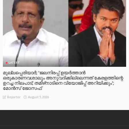
LATEST
മുല്ലപ്പെരിയാര്‍; ‘ജലനിരപ്പ് ഉയര്‍ത്താന്‍
ഒരുകാരണവശാലും അനുവദിക്കില്ലെന്നത് കേരളത്തിന്റെ
ഉറച്ച നിലപാട്; തമിഴ്‌നാടിനെ വിയോജിപ്പ് അറിയിക്കും’;
മോന്‍സ് ജോസഫ്
August 5, 2026
Reporter