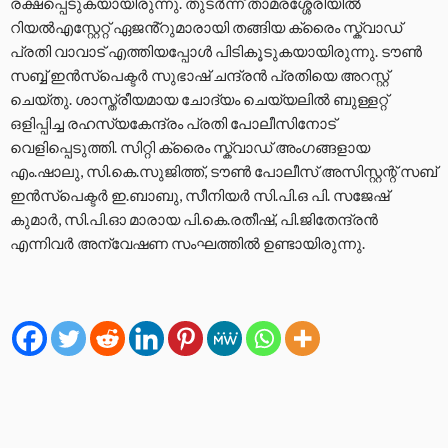
രക്ഷപ്പെടുകയായിരുന്നു. തുടർന്ന് താമരശ്ശേരിയിൽ
റിയൽഎസ്റ്റേറ്റ് ഏജൻ്റുമാരായി തങ്ങിയ ക്രൈം സ്ക്വാഡ്
പ്രതി വാവാട് എത്തിയപ്പോൾ പിടികൂടുകയായിരുന്നു. ടൗൺ
സബ്ബ് ഇൻസ്പെക്ടർ സുഭാഷ് ചന്ദ്രൻ പ്രതിയെ അറസ്റ്റ്
ചെയ്തു. ശാസ്ത്രീയമായ ചോദ്യം ചെയ്യലിൽ ബുള്ളറ്റ്
ഒളിപ്പിച്ച രഹസ്യകേന്ദ്രം പ്രതി പോലീസിനോട്
വെളിപ്പെടുത്തി. സിറ്റി ക്രൈം സ്ക്വാഡ് അംഗങ്ങളായ
എം.ഷാലു, സി.കെ.സുജിത്ത്, ടൗൺ പോലീസ് അസിസ്റ്റന്റ് സബ്
ഇൻസ്പെക്ടർ ഇ.ബാബു, സീനിയർ സി.പി.ഒ പി. സജേഷ്
കുമാർ, സി.പി.ഓ മാരായ പി.കെ.രതീഷ്, പി.ജിതേന്ദ്രൻ
എന്നിവർ അന്വേഷണ സംഘത്തിൽ ഉണ്ടായിരുന്നു.