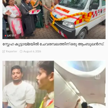
LATEST
സ്നേഹ കൂട്ടായ്മയിൽ ചേവരമ്പലത്തിന് ഒരു ആംബുലൻസ്.
August 6, 2026
Reporter