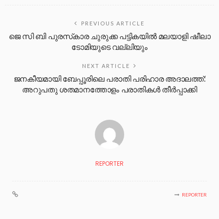
PREVIOUS ARTICLE
ജെ സി ബി പുരസ്‌കാര ചുരുക്ക പട്ടികയിൽ മലയാളി ഷീലാ
ടോമിയുടെ വല്ലിയും
NEXT ARTICLE
ജനകീയമായി ബേപ്പൂരിലെ പരാതി പരിഹാര അദാലത്ത്:
അറുപതു ശതമാനത്തോളം പരാതികൾ തീർപ്പാക്കി
REPORTER
REPORTER