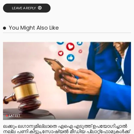
LEAVE A REPLY
You Might Also Like
LATEST
ലക്കും ലഗാനുമില്ലാതെ എഐ എടുത്ത് ഉപയോഗിച്ചാല്‍
നല്ല പണി കിട്ടും,സോഷ്യല്‍ മീഡിയ പ്ലാറ്റ്‌ഫോമുകള്‍ക്ക്