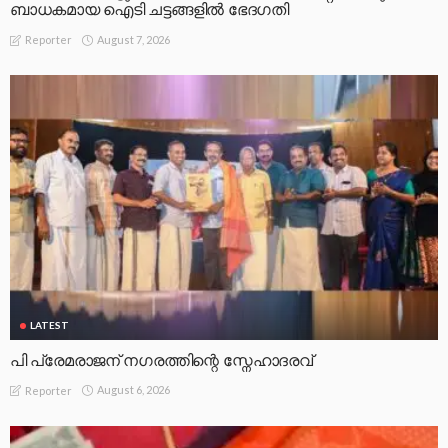
ബാധകമായ ഐടി ചട്ടങ്ങളില്‍ ഭേദഗതി
August 7, 2026
Reporter
LATEST
പി പ്രേമരാജന് നഗരത്തിന്റെ സ്നേഹാദരവ്
August 6, 2026
Reporter