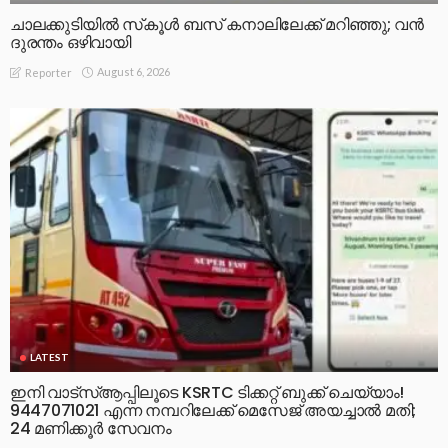
ചാലക്കുടിയിൽ സ്‌കൂൾ ബസ് കനാലിലേക്ക് മറിഞ്ഞു; വൻ
ദുരന്തം ഒഴിവായി
August 6, 2026
Reporter
LATEST
ഇനി വാട്‌സ്ആപ്പിലൂടെ KSRTC ടിക്കറ്റ് ബുക്ക് ചെയ്യാം!
9447071021 എന്ന നമ്പറിലേക്ക് മെസേജ് അയച്ചാൽ മതി;
24 മണിക്കൂർ സേവനം