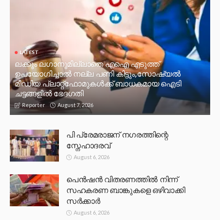
LATEST
ലക്കും ലഗാനുമില്ലാതെ എഐ എടുത്ത്
ഉപയോഗിച്ചാല്‍ നല്ല പണി കിട്ടും,സോഷ്യല്‍
മീഡിയ പ്ലാറ്റ്‌ഫോമുകള്‍ക്ക് ബാധകമായ ഐടി
ചട്ടങ്ങളില്‍ ഭേദഗതി
August 7, 2026
Reporter
പി പ്രേമരാജന് നഗരത്തിന്റെ
സ്നേഹാദരവ്
August 6, 2026
പെൻഷൻ വിതരണത്തിൽ നിന്ന്
സഹകരണ ബാങ്കുകളെ ഒഴിവാക്കി
സർക്കാർ
August 6, 2026