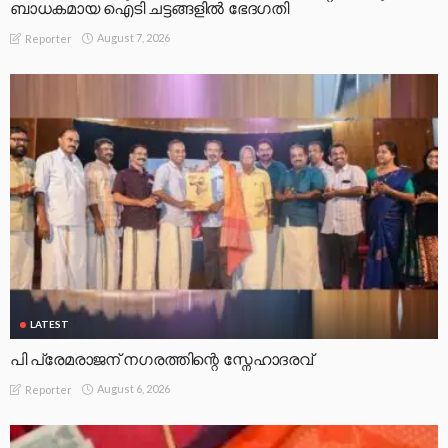
ബാധകമായ ഐടി ചട്ടങ്ങളില്‍ ഭേദഗതി
August 7, 2026
Reporter
LATEST
പി പ്രേമരാജന് നഗരത്തിന്റെ സ്നേഹാദരവ്
August 6, 2026
Reporter