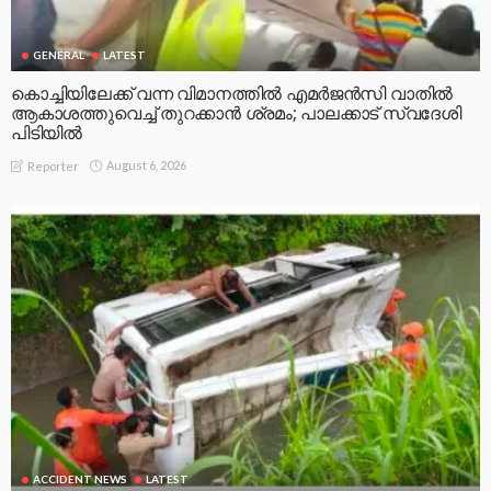
GENERAL
LATEST
കൊച്ചിയിലേക്ക് വന്ന വിമാനത്തിൽ എമർജൻസി വാതിൽ
ആകാശത്തുവെച്ച് തുറക്കാൻ ശ്രമം; പാലക്കാട് സ്വദേശി
പിടിയിൽ
August 6, 2026
Reporter
ACCIDENT NEWS
LATEST