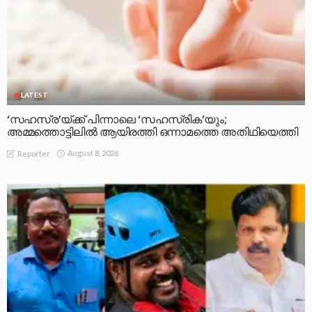
LATEST
‘സഹസ്ര’യ്ക്ക് പിന്നാലെ ‘സഹസ്രിക’യും;
അമ്മത്തൊട്ടിലിൽ ആയിരത്തി ഒന്നാമത്തെ അതിഥിയെത്തി
August 8, 2026
Reporter