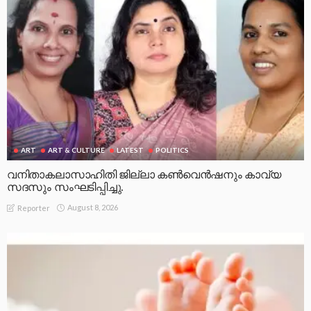
ART
ART & CULTURE
LATEST
POLITICS
വനിതാകലാസാഹിതി ജില്ലാ കൺവെൻഷനും കാവ്യ
സദസും സംഘടിപ്പിച്ചു.
August 8, 2026
Reporter