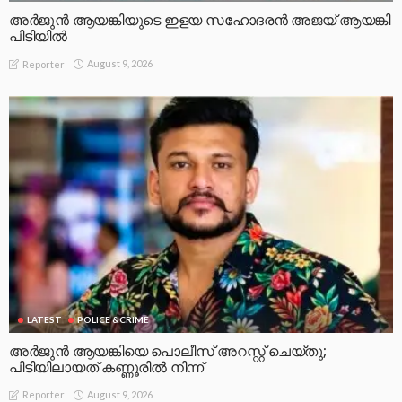
അർജുൻ ആയങ്കിയുടെ ഇളയ സഹോദരൻ അജയ് ആയങ്കി
പിടിയിൽ
August 9, 2026
Reporter
LATEST
POLICE &CRIME
അർജുൻ ആയങ്കിയെ പൊലീസ് അറസ്റ്റ് ചെയ്‌തു;
പിടിയിലായത് കണ്ണൂരിൽ നിന്ന്
August 9, 2026
Reporter