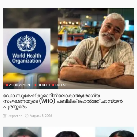
ACHIEVEMENT
HEALTH
LATEST
ഡോ.സുരേഷ് കുമാറിന് ലോകാആരോഗ്യ
സംഘടനയുടെ (WHO) പബ്ലിക് ഹെൽത്ത് ചാമ്പ്യൻ
പുരസ്ക്കാരം
August 8, 2026
Reporter