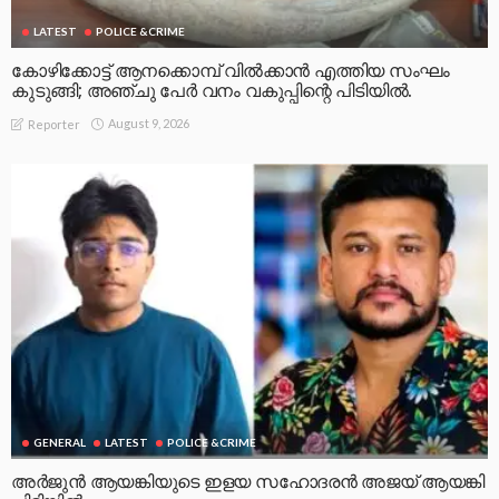
LATEST
POLICE &CRIME
കോഴിക്കോട്ട് ആനക്കൊമ്പ് വിൽക്കാൻ എത്തിയ സംഘം
കുടുങ്ങി; അഞ്ചു പേർ വനം വകുപ്പിന്റെ പിടിയിൽ.
August 9, 2026
Reporter
GENERAL
LATEST
POLICE &CRIME
അർജുൻ ആയങ്കിയുടെ ഇളയ സഹോദരൻ അജയ് ആയങ്കി