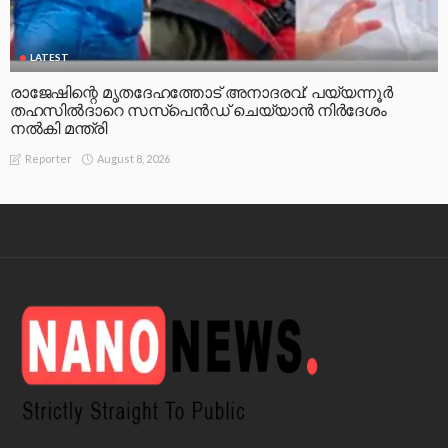
LATEST
രാജേഷിന്റെ മൃതദേഹത്തോട് അനാദരവ്: പയ്യന്നൂർ
തഹസിൽദാറെ സസ്പെൻഡ് ചെയ്യാൻ നിർദേശം
നൽകി മന്ത്രി
August 8, 2026
Reporter