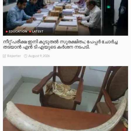
EDUCATION
LATEST
നീറ്റ് പരീക്ഷ ഇനി കൂടുതൽ സുരക്ഷിതം; പേപ്പർ ചോർച്ച
തടയാൻ എൻ ടി എയുടെ കർശന നടപടി.
August 9, 2026
Reporter