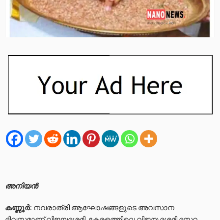
അനിയൻ
കണ്ണൂർ
: നവരാത്രി ആഘോഷങ്ങളുടെ അവസാന
ദിവസമാണ് വിജയദശമി. കേരളത്തിലെ വിജയ ദശമി ദസറ