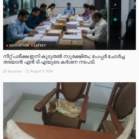
EDUCATION
LATEST
നീറ്റ് പരീക്ഷ ഇനി കൂടുതൽ സുരക്ഷിതം; പേപ്പർ ചോർച്ച
തടയാൻ എൻ ടി എയുടെ കർശന നടപടി.
August 9, 2026
Reporter